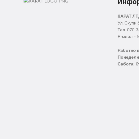
Инфо
КАРАТ ЛТ
Ул. Скупи 
Тел. 070-
Е-маил – i
Работно 
Понеделни
Сабота: 0
-