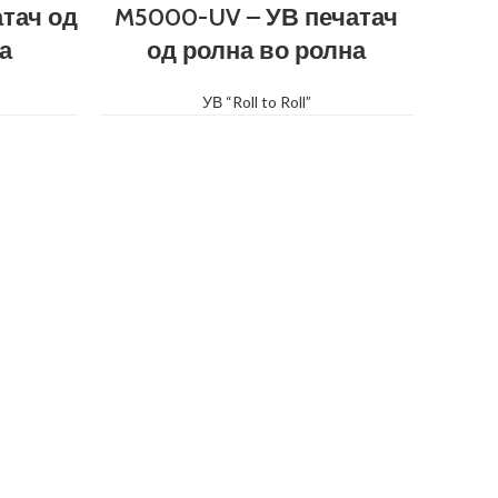
тач од
M5000-UV – УВ печатач
а
од ролна во ролна
УВ “Roll to Roll”