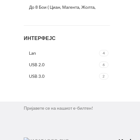
До 8 Бои ( Циан, Магента, Жолта,
Црна, Светло Циан, Светло
1
Магента, Светло Црна, Бела )
До 9 Бои ( Циан, Магента, Жолта,
ИНТЕРФЕЈС
Црна, Светло Циан, Светло
1
Магента, Светло Жолта, Светло
Црна, Бела )
Lan
4
USB 2.0
6
USB 3.0
2
Пријавете се на нашиот е-билтен!