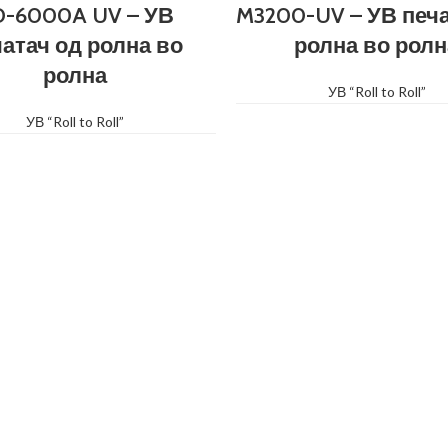
-6000A UV – УВ
M3200-UV – УВ печа
чатач од ролна во
ролна во ролн
ролна
УВ “Roll to Roll”
УВ “Roll to Roll”