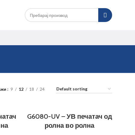
ажи
9
12
18
24
чатач
G6080-UV – УВ печатач од
лна
ролна во ролна