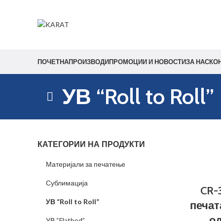
Start typing to see products you are looking for.
ПОЧЕТНА
ПРОИЗВОДИ
ПРОМОЦИИ И НОВОСТИ
ЗА НАС
КО
УВ “Roll to Roll”
КАТЕГОРИИ НА ПРОДУКТИ
Материјали за печатење
Сублимација
CR-
УВ “Roll to Roll”
печат
од
УВ “Flatbed”