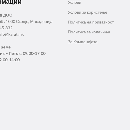
рмации
Услови
Услови за користење
Д ДОО
бб , 1000 Скопје, Македонија
Политика на приватност
345-332
Политика за колачиња
nfo@karat.mk
За Компанијата
време
к – Петок: 09:00-17:00
9:00-14:00