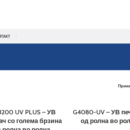
НТАКТ
Прик
3200 UV PLUS – УВ
G4080-UV – УВ пе
ач со голема брзина
од ролна во ро
 ролна во ролна