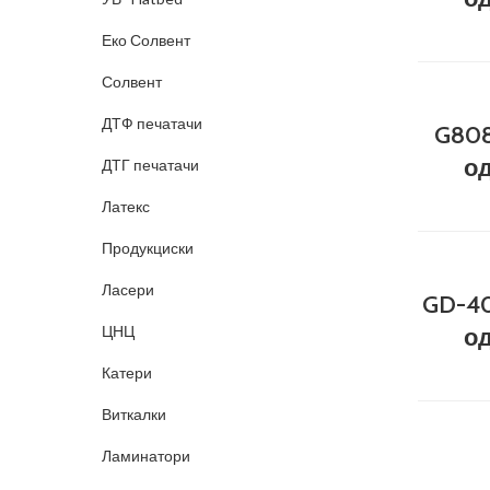
Еко Солвент
Солвент
ДТФ печатачи
G808
од
ДТГ печатачи
Латекс
Продукциски
Ласери
GD-40
ЦНЦ
од
Катери
Виткалки
Ламинатори