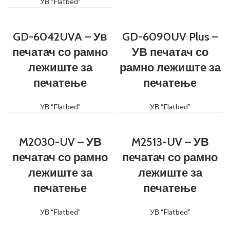
УВ “Flatbed”
GD-6042UVA – Ув
GD-6090UV Plus –
печатач со рамно
УВ печатач со
лежиште за
рамно лежиште за
печатење
печатење
УВ “Flatbed”
УВ “Flatbed”
M2030-UV – УВ
M2513-UV – УВ
печатач со рамно
печатач со рамно
лежиште за
лежиште за
печатење
печатење
УВ “Flatbed”
УВ “Flatbed”