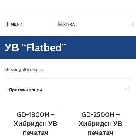
МЕНИ
Start typing to see products you are looking for.
УВ “Flatbed”
Showing all 8 results
Прикажи опции
GD-1800H –
GD-2500H –
Хибриден УВ
Хибриден УВ
печатач
печатач