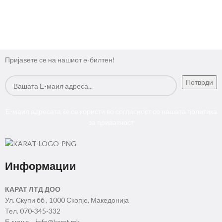
Пријавете се на нашиот е-билтен!
Е-маил адресата ќе се користи во согласност со нашата
политика
за приватност
Информации
КАРАТ ЛТД ДОО
Ул. Скупи бб , 1000 Скопје, Македонија
Тел. 070-345-332
Е-маил – info@karat.mk