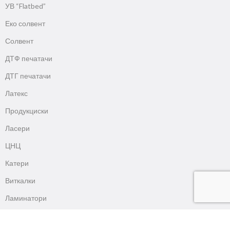
УВ “Flatbed”
Еко солвент
Солвент
ДТФ печатачи
ДТГ печатачи
Латекс
Продукциски
Ласери
ЦНЦ
Катери
Виткалки
Ламинатори
Преси