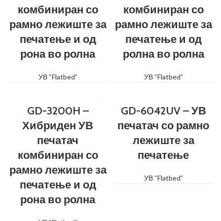
комбиниран со
комбиниран со
рамно лежиште за
рамно лежиште за
печатење и од
печатење и од
рона во ролна
ролна во ролна
УВ “Flatbed”
УВ “Flatbed”
GD-3200H –
GD-6042UV – УВ
Хибриден УВ
печатач со рамно
печатач
лежиште за
комбиниран со
печатење
рамно лежиште за
УВ “Flatbed”
печатење и од
рона во ролна