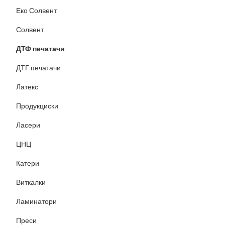
Еко Солвент
Солвент
ДТФ печатачи
ДТГ печатачи
Латекс
Продукциски
Ласери
ЦНЦ
Катери
Виткалки
Ламинатори
Преси