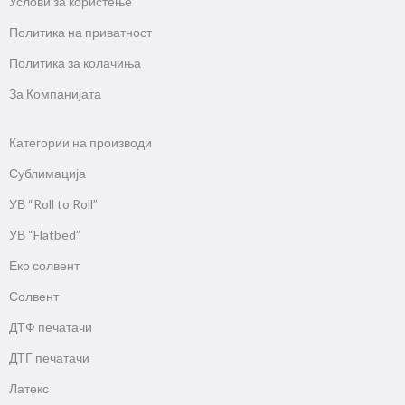
Услови за користење
Политика на приватност
Политика за колачиња
За Компанијата
Категории на производи
Сублимација
УВ “Roll to Roll”
УВ “Flatbed”
Еко солвент
Солвент
ДТФ печатачи
ДТГ печатачи
Латекс