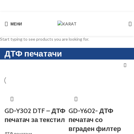
МЕНИ
Search
Start typing to see products you are looking for.
ДТФ печатачи
GD-Y302 DTF – ДТФ
GD-Y602- ДТФ
печатач за текстил
печатач со
вграден филтер
ДТФ печатачи