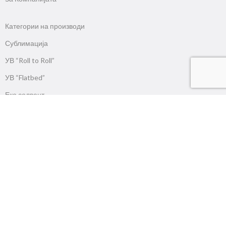
Категории на производи
Сублимација
УВ “Roll to Roll”
УВ “Flatbed”
Еко солвент
Солвент
ДТФ печатачи
ДТГ печатачи
Латекс
Продукциски
Ласери
ЦНЦ