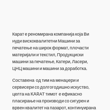
Карат е реномирана компанија која Ви
нуди вискоквалитетни Машини за
печатење на широк формат, плочасти
материјали и текстил, Продукциски
машини за печатење, Катери, Ласери,
ЦНЦ машини и машини за доработка.
Составена од тим на менаџери и
сервисери со долгогодишно искуство,
целта на KARАТ тимот е ефикасно
пласирање на производи со сигурен и
врвен квалитет на пазарот, континуирана