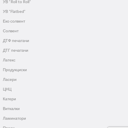
УВ “Roll to Roll”
УВ “Flatbed”
Еко солвент
Солвент
ДТФ печатачи
ДТГ печатачи
Латекс
Продукциски
Ласери
ЦНЦ
Катери
Виткалки
Ламинатори
Преси