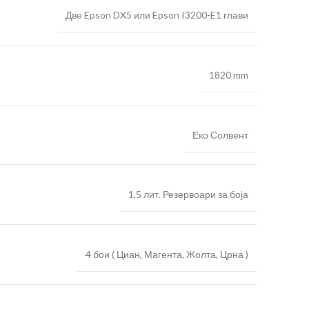
Две Epson DX5 или Epson I3200-E1 глави
1820 mm
Еко Солвент
1,5 лит. Резервоари за боја
4 бои ( Циан, Магента, Жолта, Црна )