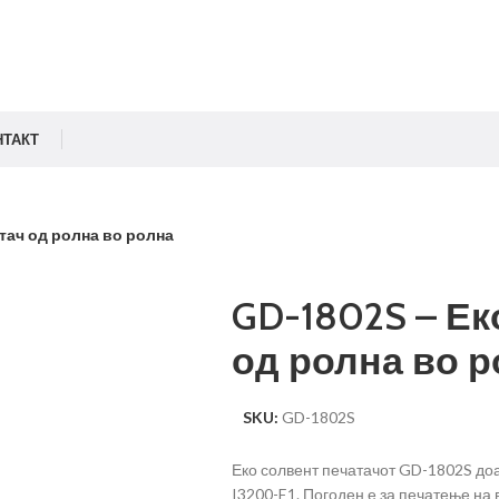
НТАКТ
тач од ролна во ролна
GD-1802S – Ек
од ролна во 
SKU:
GD-1802S
Еко солвент печатачот GD-1802S доа
I3200-E1. Погоден е за печатење на