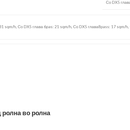
Со DX5 глав
31 sqm/h, Со DX5 глава 6pas: 21 sqm/h, Со DX5 глава8pass: 17 sqm/h, 
д ролна во ролна