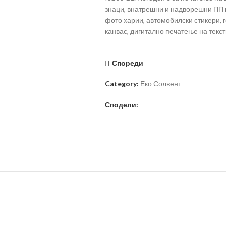
знаци, внатрешни и надворешни ПП 
фото харии, автомобилски стикери, г
канвас, дигитално печатење на тексти
Спореди
Category:
Еко Солвент
Сподели: