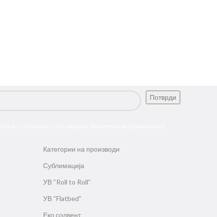
сти во согласност со нашата
политика за приватност
Категории на производи
Сублимација
УВ “Roll to Roll”
УВ “Flatbed”
Еко солвент