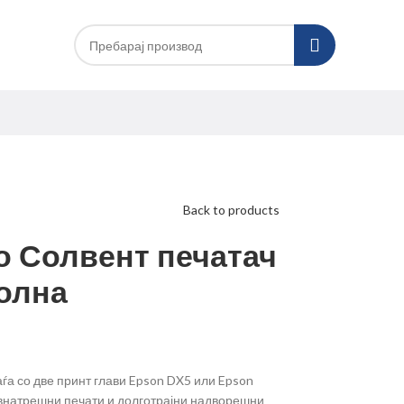
Back to products
о Солвент печатач
ролна
ѓа со две принт глави Epson DX5 или Epson
 внатрешни печати и долготрајни надворешни