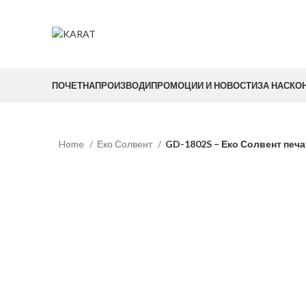
Start typing to see products you are looking for.
ПОЧЕТНА
ПРОИЗВОДИ
ПРОМОЦИИ И НОВОСТИ
ЗА НАС
КО
Home
Еко Солвент
GD-1802S – Еко Солвент печа