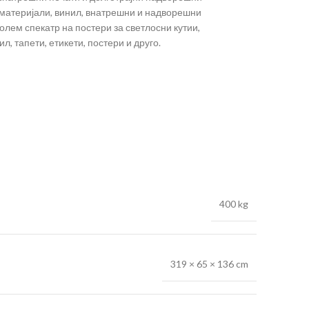
материјали, винил, внатрешни и надворешни
олем спекатр на постери за светлосни кутии,
л, тапети, етикети, постери и друго.
400 kg
319 × 65 × 136 cm