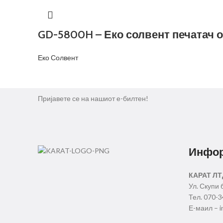
GD-5800H – Еко солвент печатач о
Еко Солвент
Пријавете се на нашиот е-билтен!
Инфо
КАРАТ ЛТ
Ул. Скупи 
Тел. 070-
Е-маил – i