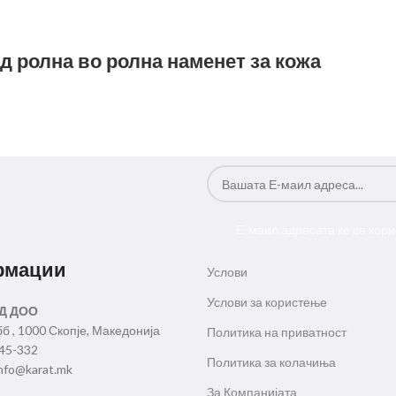
д ролна во ролна наменет за кожа
Е-маил адресата ќе се кори
рмации
Услови
Услови за користење
Д ДОО
бб , 1000 Скопје, Македонија
Политика на приватност
345-332
Политика за колачиња
nfo@karat.mk
За Компанијата