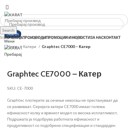
Search
Search
Start typing to see products you are looking for.
ПОЧЕТНА
ПРОИЗВОДИ
ПРОМОЦИИ И НОВОСТИ
ЗА НАС
КОНТАКТ
Мени
Home
Катери
Graphtec CE7000 – Катер
Пребарај
Graphtec CE7000 – Катер
SKU:
CE-7000
Graphtec плотерите за сечење никогаш не престануваат да
се развиваат. Серијата катери CE7000 имаат голема
ефикасност колку и врвниот модел со висока исплатливост.
Подршката ја подобрува работната ефикасност и
продуктивност со подобрени спецификации и стандарден