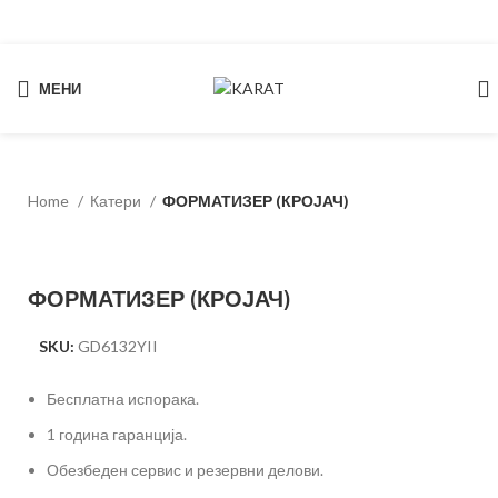
МЕНИ
Start typing to see products you are looking for.
Home
Катери
ФОРМАТИЗЕР (КРОЈАЧ)
ФОРМАТИЗЕР (КРОЈАЧ)
SKU:
GD6132YII
Бесплатна испорака.
1 година гаранција.
Обезбеден сервис и резервни делови.