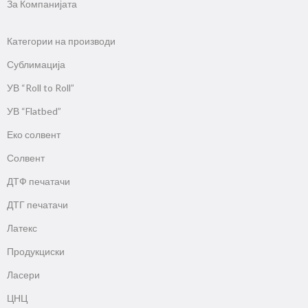
За Компанијата
Категории на производи
Сублимација
УВ “Roll to Roll”
УВ “Flatbed”
Еко солвент
Солвент
ДТФ печатачи
ДТГ печатачи
Латекс
Продукциски
Ласери
ЦНЦ