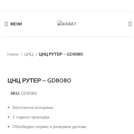
МЕНИ
Start typing to see products you are looking for.
Home
ЦНЦ
ЦНЦ РУТЕР – GD8080
ЦНЦ РУТЕР – GD8080
SKU:
GD8080
Бесплатна испорака.
1 година гаранција.
Обезбеден сервис и резервни делови.