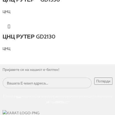
ЦНЦ
ЦНЦ РУТЕР GD2130
ЦНЦ
Пријавете се на нашиот е-билтен!
Е-маил адресата ќе се користи во согласност со нашата
политика
за приватност