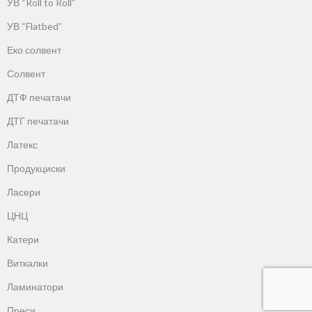
УВ “Roll to Roll”
УВ “Flatbed”
Еко солвент
Солвент
ДТФ печатачи
ДТГ печатачи
Латекс
Продукциски
Ласери
ЦНЦ
Катери
Виткалки
Ламинатори
Преси