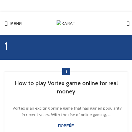
МЕНИ
Start typing to see products you are looking for.
1
1
How to play Vortex game online for real
money
Vortex is an exciting online game that has gained popularity
in recent years. With the rise of online gaming, ...
ПОВЕЌЕ