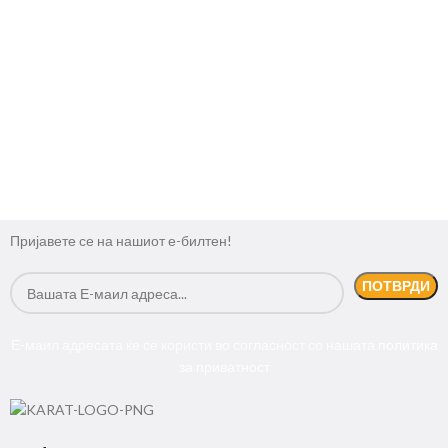
Пријавете се на нашиот е-билтен!
Е-маил адресата ќе се користи во согласност со нашата
политика
за приватност