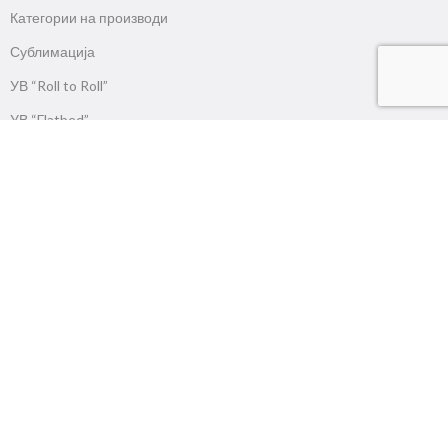
Категории на производи
Сублимација
УВ “Roll to Roll”
УВ “Flatbed”
Еко солвент
Солвент
ДТФ печатачи
ДТГ печатачи
Латекс
Продукциски
Ласери
ЦНЦ
Катери