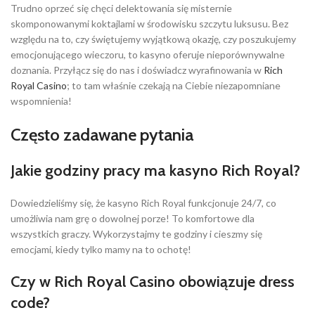
Trudno oprzeć się chęci delektowania się misternie
skomponowanymi koktajlami w środowisku szczytu luksusu. Bez
względu na to, czy świętujemy wyjątkową okazję, czy poszukujemy
emocjonującego wieczoru, to kasyno oferuje nieporównywalne
doznania. Przyłącz się do nas i doświadcz wyrafinowania w
Rich
Royal Casino
; to tam właśnie czekają na Ciebie niezapomniane
wspomnienia!
Często zadawane pytania
Jakie godziny pracy ma kasyno Rich Royal?
Dowiedzieliśmy się, że kasyno Rich Royal funkcjonuje 24/7, co
umożliwia nam grę o dowolnej porze! To komfortowe dla
wszystkich graczy. Wykorzystajmy te godziny i cieszmy się
emocjami, kiedy tylko mamy na to ochotę!
Czy w Rich Royal Casino obowiązuje dress
code?