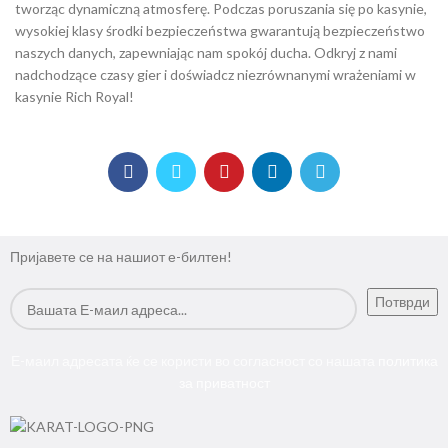
tworząc dynamiczną atmosferę. Podczas poruszania się po kasynie,
wysokiej klasy środki bezpieczeństwa gwarantują bezpieczeństwo
naszych danych, zapewniając nam spokój ducha. Odkryj z nami
nadchodzące czasy gier i doświadcz niezrównanymi wrażeniami w
kasynie Rich Royal!
Пријавете се на нашиот е-билтен!
Е-маил адресата ќе се користи во согласност со нашата
политика
за приватност