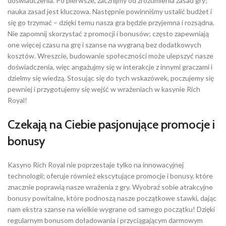
doświadczenia. Po pierwsze, zacznijmy od zrozumienia zasad gry;
nauka zasad jest kluczowa. Następnie powinniśmy ustalić budżet i
się go trzymać – dzięki temu nasza gra będzie przyjemna i rozsądna.
Nie zapomnij skorzystać z promocji i bonusów; często zapewniają
one więcej czasu na grę i szanse na wygraną bez dodatkowych
kosztów. Wreszcie, budowanie społeczności może ulepszyć nasze
doświadczenia, więc angażujmy się w interakcje z innymi graczami i
dzielmy się wiedzą. Stosując się do tych wskazówek, poczujemy się
pewniej i przygotujemy się wejść w wrażeniach w kasynie Rich
Royal!
Czekają na Ciebie pasjonujące promocje i
bonusy
Kasyno Rich Royal nie poprzestaje tylko na innowacyjnej
technologii; oferuje również ekscytujące promocje i bonusy, które
znacznie poprawią nasze wrażenia z gry. Wyobraź sobie atrakcyjne
bonusy powitalne, które podnoszą nasze początkowe stawki, dając
nam ekstra szanse na wielkie wygrane od samego początku! Dzięki
regularnym bonusom doładowania i przyciągającym darmowym