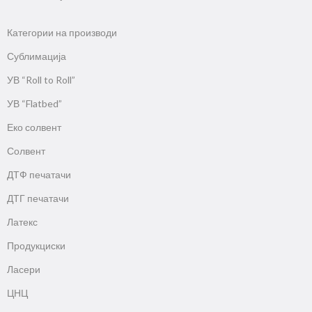
Категории на производи
Сублимација
УВ “Roll to Roll”
УВ “Flatbed”
Еко солвент
Солвент
ДТФ печатачи
ДТГ печатачи
Латекс
Продукциски
Ласери
ЦНЦ