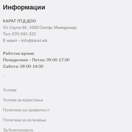
Информации
КАРАТ ЛТД ДОО
Ул. Скупи бб , 1000 Скопје, Македонија
Тел. 070-345-332
Е-маил – info@karat.mk
Работно време
Понеделник – Петок: 09:00-17:00
Сабота: 09:00-14:00
-
Услови
Услови за користење
Политика на приватност
Политика за колачиња
За Компанијата