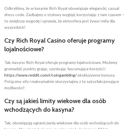
Odkryliśmy, że w kasynie Rich Royal obowiązuje elegancki, casual
dress code. Zadbajmy o stylowy wygląd, korzystając z tam czasem –
to zwiększa wygodę i sprawia, że atmosfera jest żywa i miła dla
wszystkich!
Czy Rich Royal Casino oferuje programy
lojalnościowe?
Tak, kasyno Rich Royal oferuje programy lojalnościowe. Możemy
gromadzić punkty grając, uzyskując fascynujące korzyści i
https://www.reddit.com/r/coingambling/
ekskluzywne bonusy.
Połączmy siły i maksymalnie skorzystajmy z te satysfakcjonujące
możliwości!
Czy są jakieś limity wiekowe dla osób
wchodzących do kasyna?
Tak, obowiązują ograniczenia wiekowe dla osób wchodzących do