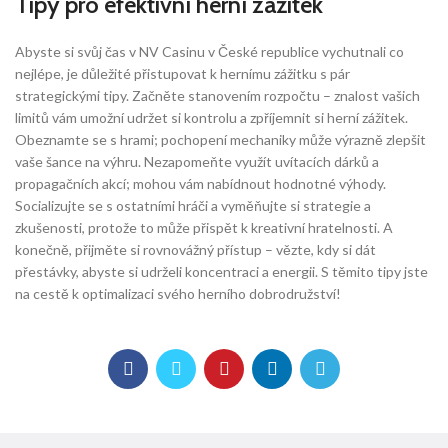
Tipy pro efektivní herní zážitek
Abyste si svůj čas v NV Casinu v České republice vychutnali co
nejlépe, je důležité přistupovat k hernímu zážitku s pár
strategickými tipy. Začněte stanovením rozpočtu – znalost vašich
limitů vám umožní udržet si kontrolu a zpříjemnit si herní zážitek.
Obeznamte se s hrami; pochopení mechaniky může výrazně zlepšit
vaše šance na výhru. Nezapomeňte využít uvítacích dárků a
propagačních akcí; mohou vám nabídnout hodnotné výhody.
Socializujte se s ostatními hráči a vyměňujte si strategie a
zkušenosti, protože to může přispět k kreativní hratelnosti. A
konečně, přijměte si rovnovážný přístup – vězte, kdy si dát
přestávky, abyste si udrželi koncentraci a energii. S těmito tipy jste
na cestě k optimalizaci svého herního dobrodružství!