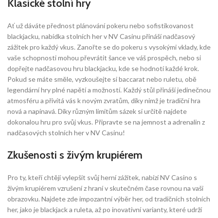
Klasické stolní hry
Ať už dáváte přednost plánování pokeru nebo sofistikovanost
blackjacku, nabídka stolních her v NV Casinu přináší nadčasový
zážitek pro každý vkus. Zanořte se do pokeru s vysokými vklady, kde
vaše schopnosti mohou převrátit šance ve váš prospěch, nebo si
dopřejte nadčasovou hru blackjacku, kde se hodnotí každé krok.
Pokud se máte směle, vyzkoušejte si baccarat nebo ruletu, obě
legendární hry plné napětí a možností. Každý stůl přináší jedinečnou
atmosféru a přivítá vás k novým zvratům, díky nimž je tradiční hra
nová a napínavá. Díky různým limitům sázek si určitě najdete
dokonalou hru pro svůj vkus. Připravte se na jemnost a adrenalin z
nadčasových stolních her v NV Casinu!
Zkušenosti s živým krupiérem
Pro ty, kteří chtějí vylepšit svůj herní zážitek, nabízí NV Casino s
živým krupiérem vzrušení z hraní v skutečném čase rovnou na vaši
obrazovku. Najdete zde impozantní výběr her, od tradičních stolních
her, jako je blackjack a ruleta, až po inovativní varianty, které udrží