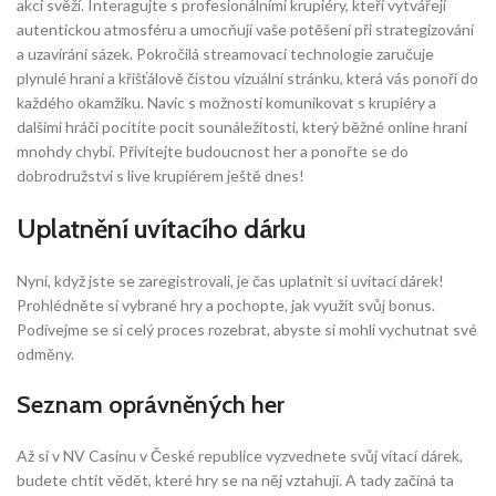
akci svěží. Interagujte s profesionálními krupiéry, kteří vytvářejí
autentickou atmosféru a umocňují vaše potěšení při strategizování
a uzavírání sázek. Pokročilá streamovací technologie zaručuje
plynulé hraní a křišťálově čistou vizuální stránku, která vás ponoří do
každého okamžiku. Navíc s možností komunikovat s krupiéry a
dalšími hráči pocítíte pocit sounáležitosti, který běžné online hraní
mnohdy chybí. Přivítejte budoucnost her a ponořte se do
dobrodružství s live krupiérem ještě dnes!
Uplatnění uvítacího dárku
Nyní, když jste se zaregistrovali, je čas uplatnit si uvítací dárek!
Prohlédněte si vybrané hry a pochopte, jak využít svůj bonus.
Podívejme se si celý proces rozebrat, abyste si mohli vychutnat své
odměny.
Seznam oprávněných her
Až si v NV Casinu v České republice vyzvednete svůj vítací dárek,
budete chtít vědět, které hry se na něj vztahují. A tady začíná ta