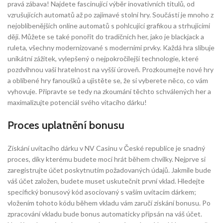
pravá zábava! Najdete fascinující výběr inovativních titulů, od
vzrušujících automatů až po zajímavé stolní hry. Součástí je mnoho z
nejoblíbenějších online automatů s pohlcující grafikou a strhujícími
ději. Můžete se také ponořit do tradičních her, jako je blackjack a
ruleta, všechny modernizované s moderními prvky. Každá hra slibuje
unikátní zážitek, vylepšený o nejpokročilejší technologie, které
pozdvihnou vaši hratelnost na vyšší úroveň. Prozkoumejte nové hry
a oblíbené hry fanoušků a ujistěte se, že si vyberete něco, co vám
vyhovuje. Připravte se tedy na zkoumání těchto schválených her a
maximalizujte potenciál svého vítacího dárku!
Proces uplatnění bonusu
Získání uvítacího dárku v NV Casinu v České republice je snadný
proces, díky kterému budete moci hrát během chvilky. Nejprve si
zaregistrujte účet poskytnutím požadovaných údajů. Jakmile bude
váš účet založen, budete muset uskutečnit první vklad. Hledejte
specifický bonusový kód asociovaný s vaším uvítacím dárkem;
vložením tohoto kódu během vkladu vám zaručí získání bonusu. Po
zpracování vkladu bude bonus automaticky připsán na váš účet.