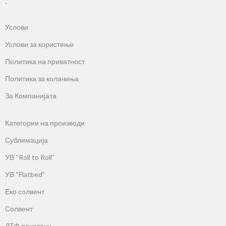
-
Услови
Услови за користење
Политика на приватност
Политика за колачиња
За Компанијата
Категории на производи
Сублимација
УВ “Roll to Roll”
УВ “Flatbed”
Еко солвент
Солвент
ДТФ печатачи