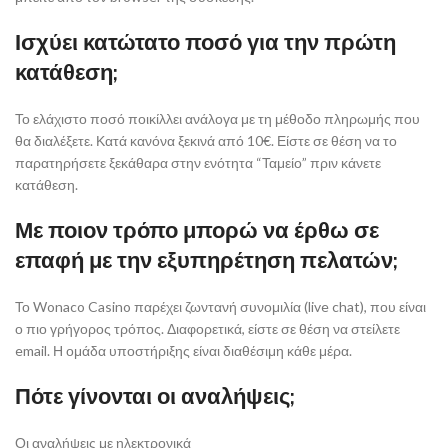
Ισχύει κατώτατο ποσό για την πρώτη
κατάθεση;
Το ελάχιστο ποσό ποικίλλει ανάλογα με τη μέθοδο πληρωμής που
θα διαλέξετε. Κατά κανόνα ξεκινά από 10€. Είστε σε θέση να το
παρατηρήσετε ξεκάθαρα στην ενότητα “Ταμείο” πριν κάνετε
κατάθεση.
Με ποιον τρόπο μπορώ να έρθω σε
επαφή με την εξυπηρέτηση πελατών;
Το Wonaco Casino παρέχει ζωντανή συνομιλία (live chat), που είναι
ο πιο γρήγορος τρόπος. Διαφορετικά, είστε σε θέση να στείλετε
email. Η ομάδα υποστήριξης είναι διαθέσιμη κάθε μέρα.
Πότε γίνονται οι αναλήψεις;
Οι αναλήψεις με ηλεκτρονικά