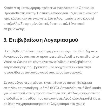
Κατόπιν τη καταχώρηση, πρέπει να εγκρίνετε τους Όρους και
Προϋποθέσεις και την Πολιτική Απορρήτου. Ρίξτε μια ανάγνωση
πριν κάνετε κλικ ότι εγκρίνετε. Στο τέλος, πατήστε στο κουμπί
υποβολής. Σε ορισμένα λεπτά, θα αποσταλεί ένα email
επιβεβαίωσης.
3. Επιβεβαίωση Λογαριασμού
Η επαλήθευση είναι απαραίτητη για να ενεργοποιηθεί πλήρως ο
λογαριασμός σας και να προστατευτείτε. Ανοίξτε το email από το
Wonaco Casino και κάντε κλικ τον σύνδεσμο επιβεβαίωσης
ενεργοποίησης που βρίσκεται. Θα οδηγηθείτε εκ νέου στην
ιστοσελίδα με τον λογαριασμό σας τώρα λειτουργικό.
Σε ορισμένες περιπτώσεις, είναι πιθανό να απαιτηθεί και μια
επιπλέον ταυτοποίηση με SMS (KYC). Αποτελεί τυπική διαδικασία
για να διασφαλιστεί η προσωπικότητά σας. Απλώς εφαρμόστε τις
υποδείξεις στην οθόνη του υπολογιστή. Αφού ολοκληρωθεί, είστε
σε θέση να χρησιμοποιήσετε το λογαριασμό σας χωρίς