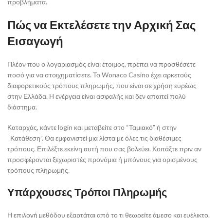
προβλήματα.
Πώς να Εκτελέσετε την Αρχική Σας
Εισαγωγή
Πλέον που ο λογαριασμός είναι έτοιμος, πρέπει να προσθέσετε
ποσό για να στοιχηματίσετε. Το Wonaco Casino έχει αρκετούς
διαφορετικούς τρόπους πληρωμής, που είναι σε χρήση ευρέως
στην Ελλάδα. Η ενέργεια είναι ασφαλής και δεν απαιτεί πολύ
διάστημα.
Καταρχάς, κάντε login και μεταβείτε στο “Ταμιακό” ή στην
“Κατάθεση”. Θα εμφανιστεί μια λίστα με όλες τις διαθέσιμες
τρόπους. Επιλέξτε εκείνη αυτή που σας βολεύει. Κοιτάξτε πριν αν
προσφέρονται ξεχωριστές προνόμια ή μπόνους για ορισμένους
τρόπους πληρωμής.
Υπάρχουσες Τρόποι Πληρωμής
Η επιλογή μεθόδου εξαρτάται από το τι θεωρείτε άμεσο και ευέλικτο.