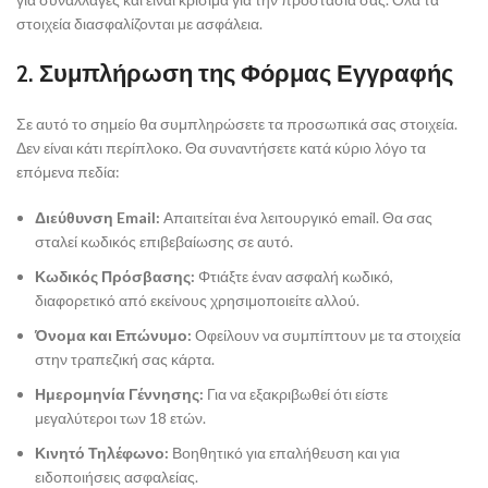
στοιχεία διασφαλίζονται με ασφάλεια.
2. Συμπλήρωση της Φόρμας Εγγραφής
Σε αυτό το σημείο θα συμπληρώσετε τα προσωπικά σας στοιχεία.
Δεν είναι κάτι περίπλοκο. Θα συναντήσετε κατά κύριο λόγο τα
επόμενα πεδία:
Διεύθυνση Email:
Απαιτείται ένα λειτουργικό email. Θα σας
σταλεί κωδικός επιβεβαίωσης σε αυτό.
Κωδικός Πρόσβασης:
Φτιάξτε έναν ασφαλή κωδικό,
διαφορετικό από εκείνους χρησιμοποιείτε αλλού.
Όνομα και Επώνυμο:
Οφείλουν να συμπίπτουν με τα στοιχεία
στην τραπεζική σας κάρτα.
Ημερομηνία Γέννησης:
Για να εξακριβωθεί ότι είστε
μεγαλύτεροι των 18 ετών.
Κινητό Τηλέφωνο:
Βοηθητικό για επαλήθευση και για
ειδοποιήσεις ασφαλείας.