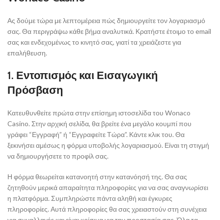
Ας δούμε τώρα με λεπτομέρεια πώς δημιουργείτε τον λογαριασμό
σας. Θα περιγράψω κάθε βήμα αναλυτικά. Κρατήστε έτοιμο το email
σας και ενδεχομένως το κινητό σας, γιατί τα χρειάζεστε για
επαλήθευση.
1. Εντοπισμός και Εισαγωγική
Πρόσβαση
Κατευθυνθείτε πρώτα στην επίσημη ιστοσελίδα του Wonaco
Casino. Στην αρχική σελίδα, θα βρείτε ένα μεγάλο κουμπί που
γράφει “Εγγραφή” ή “Εγγραφείτε Τώρα”. Κάντε κλικ του. Θα
ξεκινήσει αμέσως η φόρμα υποβολής λογαριασμού. Είναι τη στιγμή
να δημιουργήσετε το προφίλ σας.
Η φόρμα θεωρείται κατανοητή στην κατανόησή της. Θα σας
ζητηθούν μερικά απαραίτητα πληροφορίες για να σας αναγνωρίσει
η πλατφόρμα. Συμπληρώστε πάντα αληθή και έγκυρες
πληροφορίες. Αυτά πληροφορίες θα σας χρειαστούν στη συνέχεια
για συναλλαγές και είναι κρίσιμα για την προστασία σας. Όλα τα