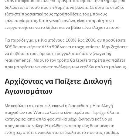
Όταν αποφασίσετε πως θα πραγματοποιήσετε την πληρωμή, θα
δηλώσετε το ποσό που επιθυμείτε να βάλετε. Σε αυτό το στάδιο,
εξετάστε προσεκτικά τους προϋποθέσεις του μπόνους
καλωσορίσματος. Κατά γενικό κανόνα, είναι απαραίτητο να
ενεργοποιήσετε να το λάβετε και να βάλετε ένα ελάχιστο ποσό.
Για παράδειγμα, με ένα μπόνους 100% έως 200€, αν προσθέσετε
50€ θα αποκτήσετε άλλα 50€ για να στοιχηματίσετε. Μην ξεχάσετε
να διαβάσετε τους όρους στρογγυλοποιήσεων (wagering
requirements). Με αυτό τον τρόπο θα ξέρετε τι πρέπει να παίξετε
πριν μπορέσετε να κάνετε ανάληψη των κερδών από το μπόνους.
Αρχίζοντας να Παίξετε: Διαλογή
Αγωνισμάτων
Με κεφάλαια στο προφίλ, εκκινεί η διασκέδαση. Η συλλογή
παιχνιδιών του Wonaco Casino είναι τεράστια. Περιέχει όλα τα
κατηγορίες: από απλά φρουτάκια μέχρι ζωντανά καζίνο με
πραγματικούς ντίλερ. Η σελίδα είναι επαρκώς δομημένη σε
ενότητες, οπότε ανακαλύπτετε εύκολα αυτό που σας τραβάει.