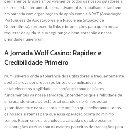
permanente. Encorajamos vivamente todos os nossos jogadores a
usarem estas ferramentas proactivamente. Trabalhamos também
em parceria com organizações de apoio como a APAT (Associação
Portuguesa de Apostadores em Risco e em Situação de
Dependência), fornecendo links e informações para quem possa
requerer de ajuda. A sua segurança e bem-estar são a nossa
prioridade número um.
A Jornada Wolf Casino: Rapidez e
Credibilidade Primeiro
Num universo onde a tolerância dos utilizadores é frequentemente
posta à prova por processos lentos e complicados, nós
estabelecemos a agilidade e a confiança como os pilares
fundamentais da nossa atividade. Entendemos que a felicidade de
uma grande vitória só está total quando os prémios estão
garantidamente na sua conta, e é por isso que melhorámos todos
os nossos sistemas para que essa operação ocorra no mínimo
tempo. Recorremos a tecnologia avançada e estabelecemos
colaborações diretas com os maiores parceiros de transações para