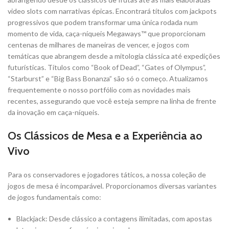
video slots com narrativas épicas. Encontrará títulos com jackpots
progressivos que podem transformar uma única rodada num
momento de vida, caça-níqueis Megaways™ que proporcionam
centenas de milhares de maneiras de vencer, e jogos com
temáticas que abrangem desde a mitologia clássica até expedições
futurísticas. Títulos como “Book of Dead”, “Gates of Olympus”,
“Starburst” e “Big Bass Bonanza” são só o começo. Atualizamos
frequentemente o nosso portfólio com as novidades mais
recentes, assegurando que você esteja sempre na linha de frente
da inovação em caça-níqueis.
Os Clássicos de Mesa e a Experiência ao
Vivo
Para os conservadores e jogadores táticos, a nossa coleção de
jogos de mesa é incomparável. Proporcionamos diversas variantes
de jogos fundamentais como:
Blackjack: Desde clássico a contagens ilimitadas, com apostas