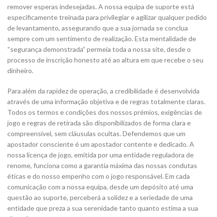
remover esperas indesejadas. A nossa equipa de suporte está
especificamente treinada para privilegiar e agilizar qualquer pedido
de levantamento, assegurando que a sua jornada se conclua
sempre com um sentimento de realização. Esta mentalidade de
“segurança demonstrada” permeia toda a nossa site, desde o
processo de inscrição honesto até ao altura em que recebe o seu
dinheiro.
Para além da rapidez de operação, a credibilidade é desenvolvida
através de uma informação objetiva e de regras totalmente claras.
Todos os termos e condições dos nossos prémios, exigências de
jogo e regras de retirada são disponibilizados de forma clara e
compreensível, sem cláusulas ocultas. Defendemos que um
apostador consciente é um apostador contente e dedicado. A
nossa licença de jogo, emitida por uma entidade reguladora de
renome, funciona como a garantia máxima das nossas condutas
éticas e do nosso empenho com o jogo responsável. Em cada
comunicação com a nossa equipa, desde um depósito até uma
questão ao suporte, perceberá a solidez e a seriedade de uma
entidade que preza a sua serenidade tanto quanto estima a sua