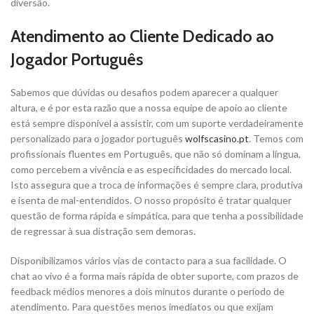
diversão.
Atendimento ao Cliente Dedicado ao
Jogador Português
Sabemos que dúvidas ou desafios podem aparecer a qualquer
altura, e é por esta razão que a nossa equipe de apoio ao cliente
está sempre disponível a assistir, com um suporte verdadeiramente
personalizado para o jogador português
wolfscasino.pt
. Temos com
profissionais fluentes em Português, que não só dominam a língua,
como percebem a vivência e as especificidades do mercado local.
Isto assegura que a troca de informações é sempre clara, produtiva
e isenta de mal-entendidos. O nosso propósito é tratar qualquer
questão de forma rápida e simpática, para que tenha a possibilidade
de regressar à sua distração sem demoras.
Disponibilizamos vários vias de contacto para a sua facilidade. O
chat ao vivo é a forma mais rápida de obter suporte, com prazos de
feedback médios menores a dois minutos durante o período de
atendimento. Para questões menos imediatos ou que exijam