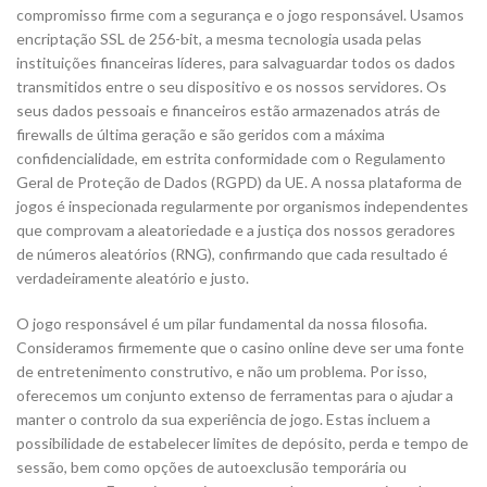
compromisso firme com a segurança e o jogo responsável. Usamos
encriptação SSL de 256-bit, a mesma tecnologia usada pelas
instituições financeiras líderes, para salvaguardar todos os dados
transmitidos entre o seu dispositivo e os nossos servidores. Os
seus dados pessoais e financeiros estão armazenados atrás de
firewalls de última geração e são geridos com a máxima
confidencialidade, em estrita conformidade com o Regulamento
Geral de Proteção de Dados (RGPD) da UE. A nossa plataforma de
jogos é inspecionada regularmente por organismos independentes
que comprovam a aleatoriedade e a justiça dos nossos geradores
de números aleatórios (RNG), confirmando que cada resultado é
verdadeiramente aleatório e justo.
O jogo responsável é um pilar fundamental da nossa filosofia.
Consideramos firmemente que o casino online deve ser uma fonte
de entretenimento construtivo, e não um problema. Por isso,
oferecemos um conjunto extenso de ferramentas para o ajudar a
manter o controlo da sua experiência de jogo. Estas incluem a
possibilidade de estabelecer limites de depósito, perda e tempo de
sessão, bem como opções de autoexclusão temporária ou