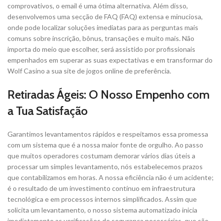
comprovativos, o email é uma ótima alternativa. Além disso,
desenvolvemos uma secção de FAQ (FAQ) extensa e minuciosa,
onde pode localizar soluções imediatas para as perguntas mais
comuns sobre inscrição, bônus, transações e muito mais. Não
importa do meio que escolher, será assistido por profissionais
empenhados em superar as suas expectativas e em transformar do
Wolf Casino a sua site de jogos online de preferência.
Retiradas Ágeis: O Nosso Empenho com
a Tua Satisfação
Garantimos levantamentos rápidos e respeitamos essa promessa
com um sistema que é a nossa maior fonte de orgulho. Ao passo
que muitos operadores costumam demorar vários dias úteis a
processar um simples levantamento, nós estabelecemos prazos
que contabilizamos em horas. A nossa eficiência não é um acidente;
é o resultado de um investimento contínuo em infraestrutura
tecnológica e em processos internos simplificados. Assim que
solicita um levantamento, o nosso sistema automatizado inicia
imediatamente as verificações de segurança necessárias, que são