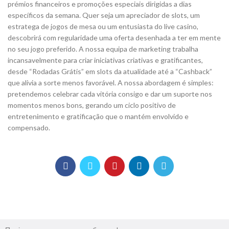
prémios financeiros e promoções especiais dirigidas a dias
específicos da semana. Quer seja um apreciador de slots, um
estratega de jogos de mesa ou um entusiasta do live casino,
descobrirá com regularidade uma oferta desenhada a ter em mente
no seu jogo preferido. A nossa equipa de marketing trabalha
incansavelmente para criar iniciativas criativas e gratificantes,
desde “Rodadas Grátis” em slots da atualidade até a “Cashback”
que alivia a sorte menos favorável. A nossa abordagem é simples:
pretendemos celebrar cada vitória consigo e dar um suporte nos
momentos menos bons, gerando um ciclo positivo de
entretenimento e gratificação que o mantém envolvido e
compensado.