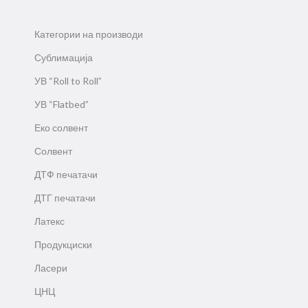
Категории на производи
Сублимација
УВ “Roll to Roll”
УВ “Flatbed”
Еко солвент
Солвент
ДТФ печатачи
ДТГ печатачи
Латекс
Продукциски
Ласери
ЦНЦ