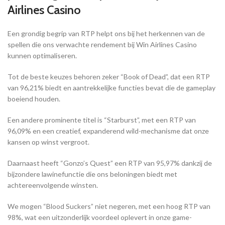
Airlines Casino
Een grondig begrip van RTP helpt ons bij het herkennen van de
spellen die ons verwachte rendement bij Win Airlines Casino
kunnen optimaliseren.
Tot de beste keuzes behoren zeker “Book of Dead”, dat een RTP
van 96,21% biedt en aantrekkelijke functies bevat die de gameplay
boeiend houden.
Een andere prominente titel is “Starburst”, met een RTP van
96,09% en een creatief, expanderend wild-mechanisme dat onze
kansen op winst vergroot.
Daarnaast heeft “Gonzo’s Quest” een RTP van 95,97% dankzij de
bijzondere lawinefunctie die ons beloningen biedt met
achtereenvolgende winsten.
We mogen “Blood Suckers” niet negeren, met een hoog RTP van
98%, wat een uitzonderlijk voordeel oplevert in onze game-