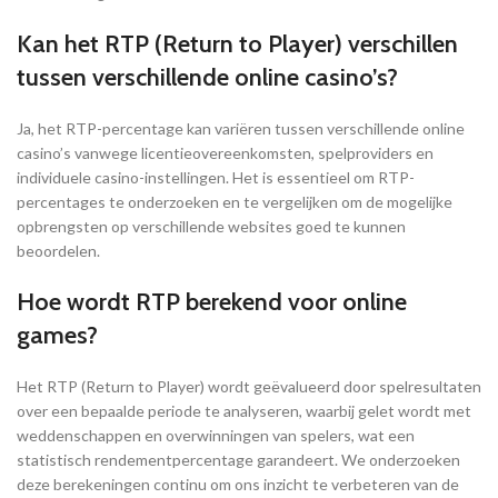
Kan het RTP (Return to Player) verschillen
tussen verschillende online casino’s?
Ja, het RTP-percentage kan variëren tussen verschillende online
casino’s vanwege licentieovereenkomsten, spelproviders en
individuele casino-instellingen. Het is essentieel om RTP-
percentages te onderzoeken en te vergelijken om de mogelijke
opbrengsten op verschillende websites goed te kunnen
beoordelen.
Hoe wordt RTP berekend voor online
games?
Het RTP (Return to Player) wordt geëvalueerd door spelresultaten
over een bepaalde periode te analyseren, waarbij gelet wordt met
weddenschappen en overwinningen van spelers, wat een
statistisch rendementpercentage garandeert. We onderzoeken
deze berekeningen continu om ons inzicht te verbeteren van de