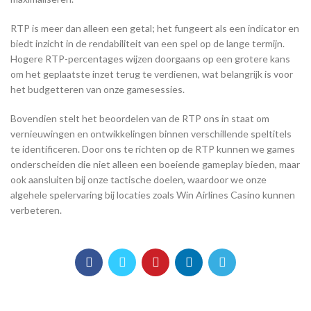
RTP is meer dan alleen een getal; het fungeert als een indicator en
biedt inzicht in de rendabiliteit van een spel op de lange termijn.
Hogere RTP-percentages wijzen doorgaans op een grotere kans
om het geplaatste inzet terug te verdienen, wat belangrijk is voor
het budgetteren van onze gamesessies.
Bovendien stelt het beoordelen van de RTP ons in staat om
vernieuwingen en ontwikkelingen binnen verschillende speltitels
te identificeren. Door ons te richten op de RTP kunnen we games
onderscheiden die niet alleen een boeiende gameplay bieden, maar
ook aansluiten bij onze tactische doelen, waardoor we onze
algehele spelervaring bij locaties zoals Win Airlines Casino kunnen
verbeteren.