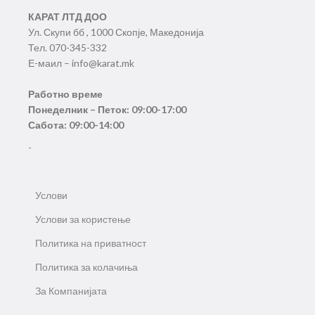
КАРАТ ЛТД ДОО
Ул. Скупи бб , 1000 Скопје, Македонија
Тел. 070-345-332
Е-маил – info@karat.mk
Работно време
Понеделник – Петок: 09:00-17:00
Сабота: 09:00-14:00
-
Услови
Услови за користење
Политика на приватност
Политика за колачиња
За Компанијата