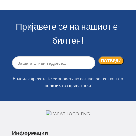
Пријавете се на нашиот е-
билтен!
Е-маил адресата ќе се користи во согласност со нашата
политика за приватност
Информации