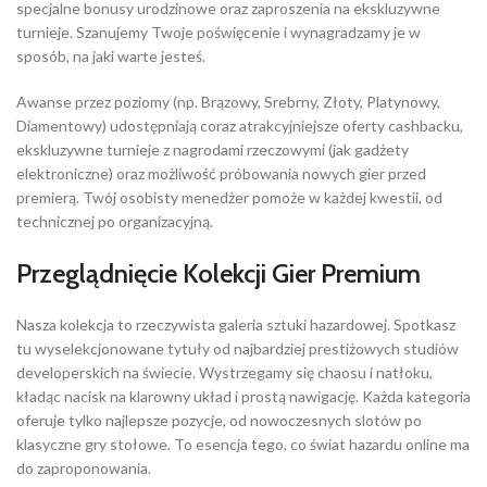
specjalne bonusy urodzinowe oraz zaproszenia na ekskluzywne
turnieje. Szanujemy Twoje poświęcenie i wynagradzamy je w
sposób, na jaki warte jesteś.
Awanse przez poziomy (np. Brązowy, Srebrny, Złoty, Platynowy,
Diamentowy) udostępniają coraz atrakcyjniejsze oferty cashbacku,
ekskluzywne turnieje z nagrodami rzeczowymi (jak gadżety
elektroniczne) oraz możliwość próbowania nowych gier przed
premierą. Twój osobisty menedżer pomoże w każdej kwestii, od
technicznej po organizacyjną.
Przeglądnięcie Kolekcji Gier Premium
Nasza kolekcja to rzeczywista galeria sztuki hazardowej. Spotkasz
tu wyselekcjonowane tytuły od najbardziej prestiżowych studiów
developerskich na świecie. Wystrzegamy się chaosu i natłoku,
kładąc nacisk na klarowny układ i prostą nawigację. Każda kategoria
oferuje tylko najlepsze pozycje, od nowoczesnych slotów po
klasyczne gry stołowe. To esencja tego, co świat hazardu online ma
do zaproponowania.