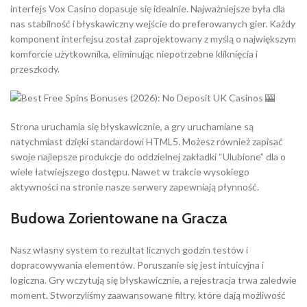
interfejs Vox Casino dopasuje się idealnie. Najważniejsze była dla
nas stabilność i błyskawiczny wejście do preferowanych gier. Każdy
komponent interfejsu został zaprojektowany z myślą o największym
komforcie użytkownika, eliminując niepotrzebne kliknięcia i
przeszkody.
Strona uruchamia się błyskawicznie, a gry uruchamiane są
natychmiast dzięki standardowi HTML5. Możesz również zapisać
swoje najlepsze produkcje do oddzielnej zakładki “Ulubione” dla o
wiele łatwiejszego dostępu. Nawet w trakcie wysokiego
aktywności na stronie nasze serwery zapewniają płynność.
Budowa Zorientowane na Gracza
Nasz własny system to rezultat licznych godzin testów i
dopracowywania elementów. Poruszanie się jest intuicyjna i
logiczna. Gry wczytują się błyskawicznie, a rejestracja trwa zaledwie
moment. Stworzyliśmy zaawansowane filtry, które dają możliwość