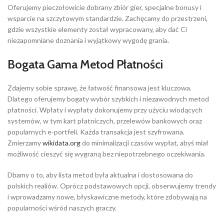
Oferujemy pieczołowicie dobrany zbiór gier, specjalne bonusy i
wsparcie na szczytowym standardzie. Zachęcamy do przestrzeni,
gdzie wszystkie elementy został wypracowany, aby dać Ci
niezapomniane doznania i wyjątkowy wygodę grania.
Bogata Gama Metod Płatności
Zdajemy sobie sprawę, że łatwość finansowa jest kluczowa.
Dlatego oferujemy bogaty wybór szybkich i niezawodnych metod
płatności. Wpłaty i wypłaty dokonujemy przy użyciu wiodących
systemów, w tym kart płatniczych, przelewów bankowych oraz
popularnych e-portfeli. Każda transakcja jest szyfrowana.
Zmierzamy
wikidata.org
do minimalizacji czasów wypłat, abyś miał
możliwość cieszyć się wygraną bez niepotrzebnego oczekiwania.
Dbamy o to, aby lista metod była aktualna i dostosowana do
polskich realiów. Oprócz podstawowych opcji, obserwujemy trendy
i wprowadzamy nowe, błyskawiczne metody, które zdobywają na
popularności wśród naszych graczy.