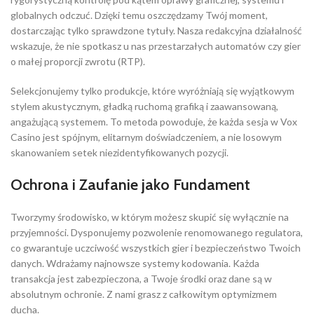
globalnych odczuć. Dzięki temu oszczędzamy Twój moment,
dostarczając tylko sprawdzone tytuły. Nasza redakcyjna działalność
wskazuje, że nie spotkasz u nas przestarzałych automatów czy gier
o małej proporcji zwrotu (RTP).
Selekcjonujemy tylko produkcje, które wyróżniają się wyjątkowym
stylem akustycznym, gładką ruchomą grafiką i zaawansowaną,
angażującą systemem. To metoda powoduje, że każda sesja w Vox
Casino jest spójnym, elitarnym doświadczeniem, a nie losowym
skanowaniem setek niezidentyfikowanych pozycji.
Ochrona i Zaufanie jako Fundament
Tworzymy środowisko, w którym możesz skupić się wyłącznie na
przyjemności. Dysponujemy pozwolenie renomowanego regulatora,
co gwarantuje uczciwość wszystkich gier i bezpieczeństwo Twoich
danych. Wdrażamy najnowsze systemy kodowania. Każda
transakcja jest zabezpieczona, a Twoje środki oraz dane są w
absolutnym ochronie. Z nami grasz z całkowitym optymizmem
ducha.