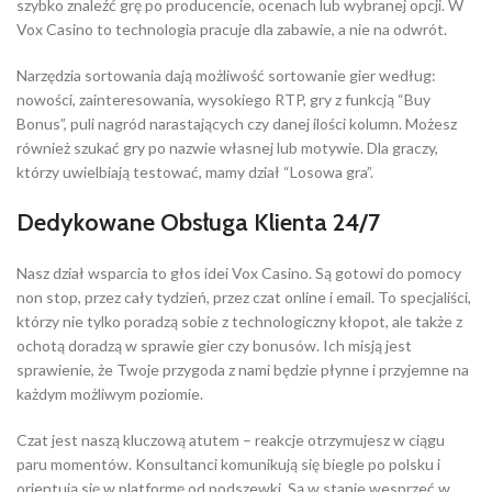
szybko znaleźć grę po producencie, ocenach lub wybranej opcji. W
Vox Casino to technologia pracuje dla zabawie, a nie na odwrót.
Narzędzia sortowania dają możliwość sortowanie gier według:
nowości, zainteresowania, wysokiego RTP, gry z funkcją “Buy
Bonus”, puli nagród narastających czy danej ilości kolumn. Możesz
również szukać gry po nazwie własnej lub motywie. Dla graczy,
którzy uwielbiają testować, mamy dział “Losowa gra”.
Dedykowane Obsługa Klienta 24/7
Nasz dział wsparcia to głos idei Vox Casino. Są gotowi do pomocy
non stop, przez cały tydzień, przez czat online i email. To specjaliści,
którzy nie tylko poradzą sobie z technologiczny kłopot, ale także z
ochotą doradzą w sprawie gier czy bonusów. Ich misją jest
sprawienie, że Twoje przygoda z nami będzie płynne i przyjemne na
każdym możliwym poziomie.
Czat jest naszą kluczową atutem – reakcje otrzymujesz w ciągu
paru momentów. Konsultanci komunikują się biegle po polsku i
orientują się w platformę od podszewki. Są w stanie wesprzeć w