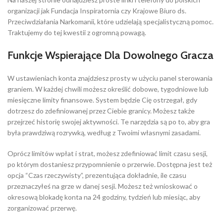
organizacji jak Fundacja Inspiratornia czy Krajowe Biuro ds.
Przeciwdziałania Narkomanii, które udzielają specjalistyczną pomoc.
Traktujemy do tej kwestii z ogromną powagą.
Funkcje Wspierające Dla Dowolnego Gracza
W ustawieniach konta znajdziesz prosty w użyciu panel sterowania
graniem. W każdej chwili możesz określić dobowe, tygodniowe lub
miesięczne limity finansowe. System będzie Cię ostrzegał, gdy
dotrzesz do zdefiniowanej przez Ciebie granicy. Możesz także
przejrzeć historię swojej aktywności. Te narzędzia są po to, aby gra
była prawdziwą rozrywką, według z Twoimi własnymi zasadami.
Oprócz limitów wpłat i strat, możesz zdefiniować limit czasu sesji,
po którym dostaniesz przypomnienie o przerwie. Dostępna jest też
opcja “Czas rzeczywisty”, prezentująca dokładnie, ile czasu
przeznaczyłeś na grze w danej sesji. Możesz też wnioskować o
okresową blokadę konta na 24 godziny, tydzień lub miesiąc, aby
zorganizować przerwę.