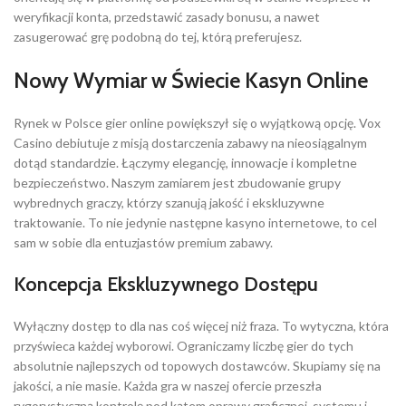
weryfikacji konta, przedstawić zasady bonusu, a nawet
zasugerować grę podobną do tej, którą preferujesz.
Nowy Wymiar w Świecie Kasyn Online
Rynek w Polsce gier online powiększył się o wyjątkową opcję. Vox
Casino debiutuje z misją dostarczenia zabawy na nieosiągalnym
dotąd standardzie. Łączymy elegancję, innowacje i kompletne
bezpieczeństwo. Naszym zamiarem jest zbudowanie grupy
wybrednych graczy, którzy szanują jakość i ekskluzywne
traktowanie. To nie jedynie następne kasyno internetowe, to cel
sam w sobie dla entuzjastów premium zabawy.
Koncepcja Ekskluzywnego Dostępu
Wyłączny dostęp to dla nas coś więcej niż fraza. To wytyczna, która
przyświeca każdej wyborowi. Ograniczamy liczbę gier do tych
absolutnie najlepszych od topowych dostawców. Skupiamy się na
jakości, a nie masie. Każda gra w naszej ofercie przeszła
rygorystyczną kontrolę pod kątem oprawy graficznej, systemu i