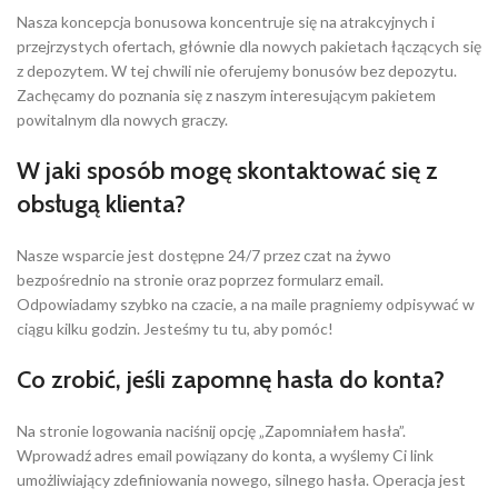
Nasza koncepcja bonusowa koncentruje się na atrakcyjnych i
przejrzystych ofertach, głównie dla nowych pakietach łączących się
z depozytem. W tej chwili nie oferujemy bonusów bez depozytu.
Zachęcamy do poznania się z naszym interesującym pakietem
powitalnym dla nowych graczy.
W jaki sposób mogę skontaktować się z
obsługą klienta?
Nasze wsparcie jest dostępne 24/7 przez czat na żywo
bezpośrednio na stronie oraz poprzez formularz email.
Odpowiadamy szybko na czacie, a na maile pragniemy odpisywać w
ciągu kilku godzin. Jesteśmy tu tu, aby pomóc!
Co zrobić, jeśli zapomnę hasła do konta?
Na stronie logowania naciśnij opcję „Zapomniałem hasła”.
Wprowadź adres email powiązany do konta, a wyślemy Ci link
umożliwiający zdefiniowania nowego, silnego hasła. Operacja jest