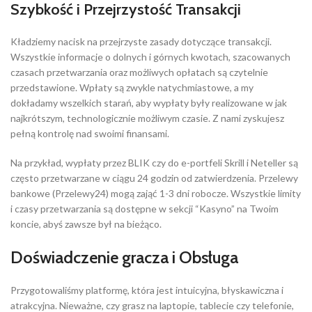
Szybkość i Przejrzystość Transakcji
Kładziemy nacisk na przejrzyste zasady dotyczące transakcji.
Wszystkie informacje o dolnych i górnych kwotach, szacowanych
czasach przetwarzania oraz możliwych opłatach są czytelnie
przedstawione. Wpłaty są zwykle natychmiastowe, a my
dokładamy wszelkich starań, aby wypłaty były realizowane w jak
najkrótszym, technologicznie możliwym czasie. Z nami zyskujesz
pełną kontrolę nad swoimi finansami.
Na przykład, wypłaty przez BLIK czy do e-portfeli Skrill i Neteller są
często przetwarzane w ciągu 24 godzin od zatwierdzenia. Przelewy
bankowe (Przelewy24) mogą zająć 1-3 dni robocze. Wszystkie limity
i czasy przetwarzania są dostępne w sekcji “Kasyno” na Twoim
koncie, abyś zawsze był na bieżąco.
Doświadczenie gracza i Obsługa
Przygotowaliśmy platformę, która jest intuicyjna, błyskawiczna i
atrakcyjna. Nieważne, czy grasz na laptopie, tablecie czy telefonie,