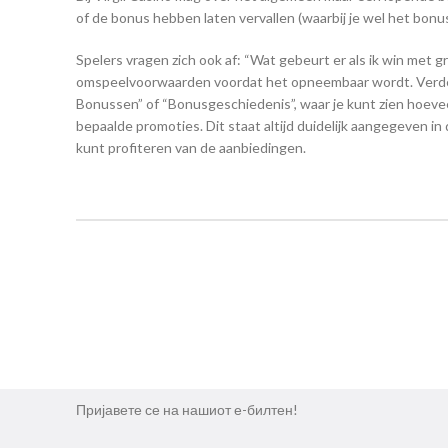
of de bonus hebben laten vervallen (waarbij je wel het bonu
Spelers vragen zich ook af: “Wat gebeurt er als ik win met 
omspeelvoorwaarden voordat het opneembaar wordt. Verder is 
Bonussen” of “Bonusgeschiedenis”, waar je kunt zien hoeveel
bepaalde promoties. Dit staat altijd duidelijk aangegeven i
kunt profiteren van de aanbiedingen.
Пријавете се на нашиот е-билтен!