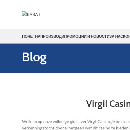
Start typing to see products you are looking for.
ПОЧЕТНА
ПРОИЗВОДИ
ПРОМОЦИИ И НОВОСТИ
ЗА НАС
КО
Blog
Virgil Cas
Welkom op onze volledige gids over Virgil Casino, je best
verkenningstocht door al hetgeen wat dit casino te bieden 