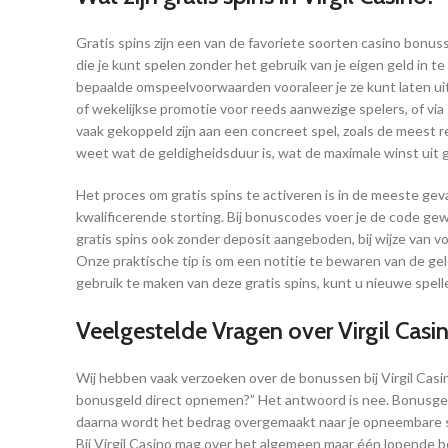
Gratis spins zijn een van de favoriete soorten casino bonus
die je kunt spelen zonder het gebruik van je eigen geld in t
bepaalde omspeelvoorwaarden vooraleer je ze kunt laten uitb
of wekelijkse promotie voor reeds aanwezige spelers, of via
vaak gekoppeld zijn aan een concreet spel, zoals de meest r
weet wat de geldigheidsduur is, wat de maximale winst uit 
Het proces om gratis spins te activeren is in de meeste ge
kwalificerende storting. Bij bonuscodes voer je de code g
gratis spins ook zonder deposit aangeboden, bij wijze van vo
Onze praktische tip is om een notitie te bewaren van de gel
gebruik te maken van deze gratis spins, kunt u nieuwe spel
Veelgestelde Vragen over Virgil Cas
Wij hebben vaak verzoeken over de bonussen bij Virgil Casi
bonusgeld direct opnemen?” Het antwoord is nee. Bonusgel
daarna wordt het bedrag overgemaakt naar je opneembare s
Bij Virgil Casino mag over het algemeen maar één lopende b