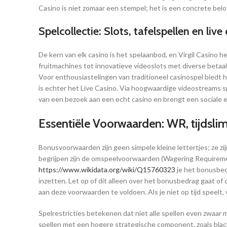
Casino is niet zomaar een stempel; het is een concrete be
Spelcollectie: Slots, tafelspellen en live
De kern van elk casino is het spelaanbod, en Virgil Casino
fruitmachines tot innovatieve videoslots met diverse betaal
Voor enthousiastelingen van traditioneel casinospel biedt 
is echter het Live Casino. Via hoogwaardige videostreams spe
van een bezoek aan een echt casino en brengt een sociale e
Essentiële Voorwaarden: WR, tijdsli
Bonusvoorwaarden zijn geen simpele kleine lettertjes; ze z
begrijpen zijn de omspeelvoorwaarden (Wagering Requirement
https://www.wikidata.org/wiki/Q15760323
je het bonusbed
inzetten. Let op of dit alleen over het bonusbedrag gaat of o
aan deze voorwaarden te voldoen. Als je niet op tijd speelt, 
Spelrestricties betekenen dat niet alle spellen even zwaar m
spellen met een hogere strategische component, zoals blackja