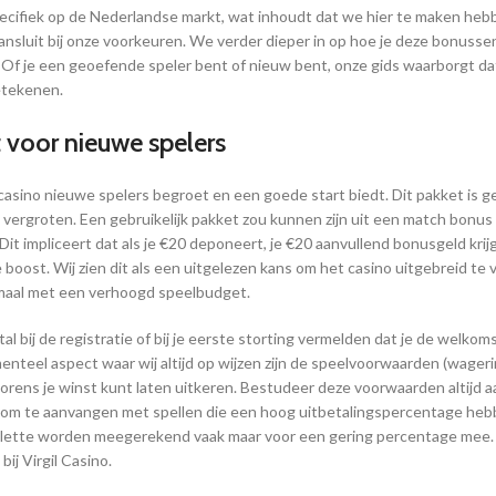
 specifiek op de Nederlandse markt, wat inhoudt dat we hier te maken heb
nsluit bij onze voorkeuren. We verder dieper in op hoe je deze bonuss
n. Of je een geoefende speler bent of nieuw bent, onze gids waarborgt d
etekenen.
voor nieuwe spelers
asino nieuwe spelers begroet en een goede start biedt. Dit pakket is ge
vergroten. Een gebruikelijk pakket zou kunnen zijn uit een match bonus
Dit impliceert dat als je €20 deponeert, je €20 aanvullend bonusgeld kri
e boost. Wij zien dit als een uitgelezen kans om het casino uitgebreid te
lemaal met een verhoogd speelbudget.
l bij de registratie of bij je eerste storting vermelden dat je de welkom
teel aspect waar wij altijd op wijzen zijn de speelvoorwaarden (wagering
rens je winst kunt laten uitkeren. Bestudeer deze voorwaarden altijd aa
 om te aanvangen met spellen die een hoog uitbetalingspercentage hebbe
 roulette worden meegerekend vaak maar voor een gering percentage mee
ij Virgil Casino.