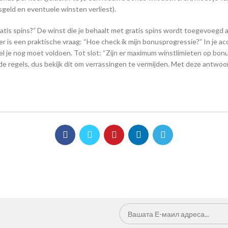
sgeld en eventuele winsten verliest).
gratis spins?” De winst die je behaalt met gratis spins wordt toegevoegd
een praktische vraag: “Hoe check ik mijn bonusprogressie?” In je accoun
 je nog moet voldoen. Tot slot: “Zijn er maximum winstlimieten op bonus
n de regels, dus bekijk dit om verrassingen te vermijden. Met deze antw