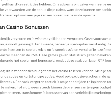
an gelijkaardige restricties hebben. Ons advies is om, zeker wanneer je e
eke voorwaarden van de bonus die je claimt, want deze kunnen per aanbiedi
stratie en optimaliseer je je kansen op een succesvolle opname.
van Casino Bonussen
ienlijk vergroten en je winstmogelijkheden vergroten. Onze voornaamste e
an je wordt gevraagd. Ten tweede, beheer je spelkapitaal verstandig. Ze
te inzetten te spelen, rek je op je speelsessie en verschaf je jezelf m
ealiter meer dan de 96%. Deze games geven statistisch gezien bekeken me
gedurende het spelen met bonusgeld, omdat deze vaak een lager RTP ken
; dit is zonder risico budget om het casino te leren kennen. Meld je aan 
bonus codes en kortstondige acties. Houd ook exclusieve acties in de g
iesreeks. Een vaak vergeten tactiek is om je speeltijden te inplannen ro
te maken. Tot slot, wees steeds binnen de grenzen van je eigen budget
mplementeren, transformeer je bonussen van een verleidelijke marketingt