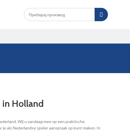
 in Holland
Nederland. Wij u vandaag mee op een praktische
r je als Nederlandse speler aanspraak op kunt maken. In