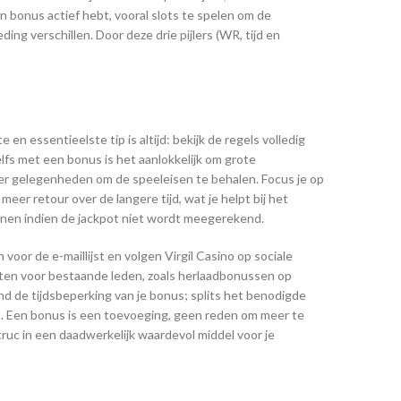
en bonus actief hebt, vooral slots te spelen om de
ng verschillen. Door deze drie pijlers (WR, tijd en
n essentieelste tip is altijd: bekijk de regels volledig
lfs met een bonus is het aanlokkelijk om grote
eer gelegenheden om de speeleisen te behalen. Focus je op
er retour over de langere tijd, wat je helpt bij het
nen indien de jackpot niet wordt meegerekend.
voor de e-maillijst en volgen Virgil Casino op sociale
aten voor bestaande leden, zoals herlaadbonussen op
nd de tijdsbeperking van je bonus; splits het benodigde
. Een bonus is een toevoeging, geen reden om meer te
ruc in een daadwerkelijk waardevol middel voor je