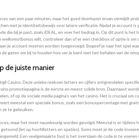
roces van een paar minuten, maar het goed doorlopen ervan vermijdt probl
chen met je identiteitsbewijs voor latere verificatie. Nadat je account is
e die bij je past, zoals iDEAL, en voer het bedrag in. Op dit punt is het
jke welkomstbonus wilt, controleer dan of er een checkbox of optie is om d
 aan je account moeten worden toegevoegd. Begeef je naar het spel waar 
n de gaten om bij te houden hoe ver je bent met het behalen van de om
 de juiste manier
gil Casino. Deze unieke reeksen letters en cijfers ontgrendelen specifiek
Casino promotiepagina is de eerste en meest solide bron. Daarnaast word
en, of op de sociale media pagina’s van het casino. Het is cruciaal om c
rt meestal een speciale bonus, zoals een bonuspercentage met gratis sp
m ze te gebruiken.
oces, maar het moet nauwkeurig worden gevolgd. Meestal is er tijdens 
dt getoond (let op hoofdletters en spaties). Soms moet je de code invoer
angemeld. Een veelgemaakte fout is het overslaan de code in te voeren v