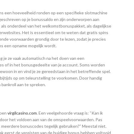
spins een hoeveelheid ronden op een specifieke slotmachine
 bijgeschreven op je bonussaldo en zijn onderworpen aan
n: als onderdeel van het welkomstbonuspakket, als dagelijkse
erwebsites. Het is essentieel om te weten dat gratis spins
fende voorwaarden grondig door te lezen, zodat je precies
ens een opname mogelijk wordt.
ng je ze vaak automatisch na het doen van een
es of in het bonusgedeelte van je account. Soms worden
 gewoon in en vind je ze gereedstaan in het betreffende spel.
bijtijds op om teleurstelling te voorkomen. Door handig
 bankroll aan te spreken.
lpen
virgilcasino.com
. Een veelgehoorde vraag is: “Kan ik
 door het voldoen aan van de omspeelvoorwaarden. Pas
 meerdere bonuscodes tegelijk gebruiken?” Meestal niet.
aak eerst de vereisten van de huidige bonus hebben voltooid