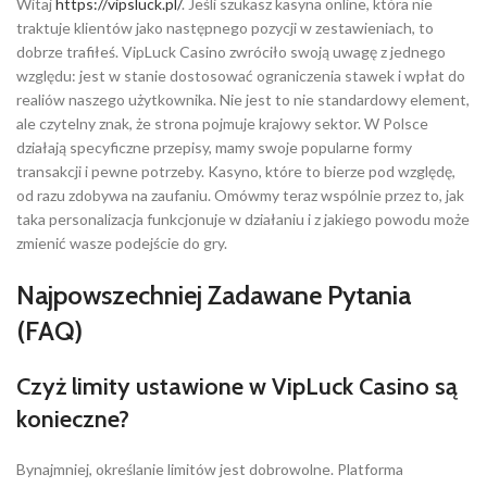
Witaj
https://vipsluck.pl/
. Jeśli szukasz kasyna online, która nie
traktuje klientów jako następnego pozycji w zestawieniach, to
dobrze trafiłeś. VipLuck Casino zwróciło swoją uwagę z jednego
względu: jest w stanie dostosować ograniczenia stawek i wpłat do
realiów naszego użytkownika. Nie jest to nie standardowy element,
ale czytelny znak, że strona pojmuje krajowy sektor. W Polsce
działają specyficzne przepisy, mamy swoje popularne formy
transakcji i pewne potrzeby. Kasyno, które to bierze pod względę,
od razu zdobywa na zaufaniu. Omówmy teraz wspólnie przez to, jak
taka personalizacja funkcjonuje w działaniu i z jakiego powodu może
zmienić wasze podejście do gry.
Najpowszechniej Zadawane Pytania
(FAQ)
Czyż limity ustawione w VipLuck Casino są
konieczne?
Bynajmniej, określanie limitów jest dobrowolne. Platforma