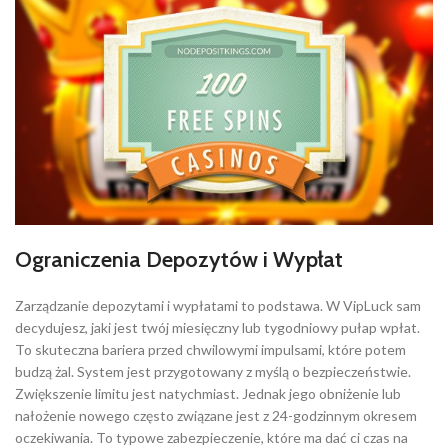
Ograniczenia Depozytów i Wypłat
Zarządzanie depozytami i wypłatami to podstawa. W VipLuck sam
decydujesz, jaki jest twój miesięczny lub tygodniowy pułap wpłat.
To skuteczna bariera przed chwilowymi impulsami, które potem
budzą żal. System jest przygotowany z myślą o bezpieczeństwie.
Zwiększenie limitu jest natychmiast. Jednak jego obniżenie lub
nałożenie nowego często związane jest z 24-godzinnym okresem
oczekiwania. To typowe zabezpieczenie, które ma dać ci czas na