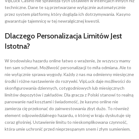
VipLuck Casino nie sprawdza tych ustawień w intencjach innych niż
techniczne. Dane te są przetwarzane wyłącznie automatycznie
przez system platformy, który dogląda ich dotrzymywania. Kasyno
gwarantuje tajemnicę w tej newralgicznej kwestii.
Dlaczego Personalizacja Limitów Jest
Istotna?
W środowisku hazardu online łatwo o wrażenie, że wszyscy mamy
ten sam schemat. Możliwość personalizacji to miła odmiana. Ale to
nie wyłącznie sprawa wygody. Każdy z nas ma odmienny miesięczne
środki i różne nastawienie do rozrywki. VipLuck daje możliwości do
skonfigurowania dziennych, cotygodniowych lub miesięcznych
limitów depozytów i zakładów. Dla gracza z Polski stanowi to realną
panowanie nad kosztami i świadomość, że kasyno online nie
zamierza cię przekonać do zainwestowania zbyt dużo. To również
element odpowiedzialnego hazardu, o której w kraju dyskutuje się
coraz głośniej. Ustawienie limitu to nieskomplikowana czynność,
która umie uchronić przed nieprzespanym snem i złym sumieniem.