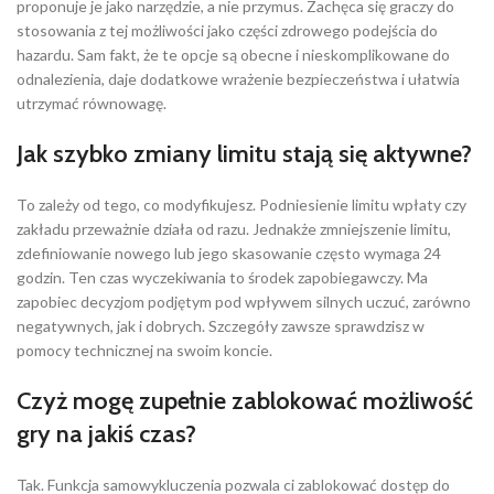
proponuje je jako narzędzie, a nie przymus. Zachęca się graczy do
stosowania z tej możliwości jako części zdrowego podejścia do
hazardu. Sam fakt, że te opcje są obecne i nieskomplikowane do
odnalezienia, daje dodatkowe wrażenie bezpieczeństwa i ułatwia
utrzymać równowagę.
Jak szybko zmiany limitu stają się aktywne?
To zależy od tego, co modyfikujesz. Podniesienie limitu wpłaty czy
zakładu przeważnie działa od razu. Jednakże zmniejszenie limitu,
zdefiniowanie nowego lub jego skasowanie często wymaga 24
godzin. Ten czas wyczekiwania to środek zapobiegawczy. Ma
zapobiec decyzjom podjętym pod wpływem silnych uczuć, zarówno
negatywnych, jak i dobrych. Szczegóły zawsze sprawdzisz w
pomocy technicznej na swoim koncie.
Czyż mogę zupełnie zablokować możliwość
gry na jakiś czas?
Tak. Funkcja samowykluczenia pozwala ci zablokować dostęp do