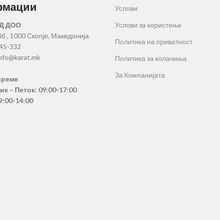
рмации
Услови
Д ДОО
Услови за користење
бб , 1000 Скопје, Македонија
Политика на приватност
345-332
nfo@karat.mk
Политика за колачиња
За Компанијата
време
к – Петок: 09:00-17:00
9:00-14:00