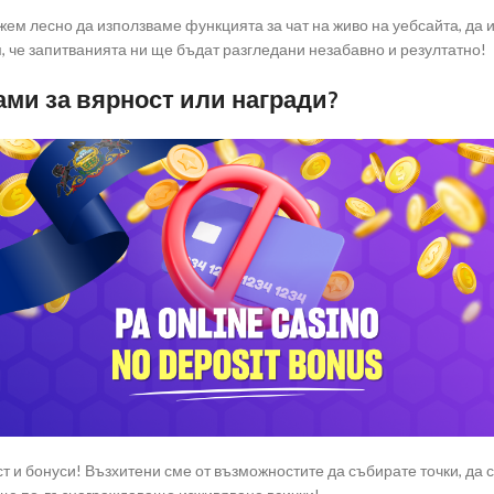
ожем лесно да използваме функцията за чат на живо на уебсайта, да
, че запитванията ни ще бъдат разгледани незабавно и резултатно!
рами за вярност или награди?
 и бонуси! Възхитени сме от възможностите да събирате точки, да с