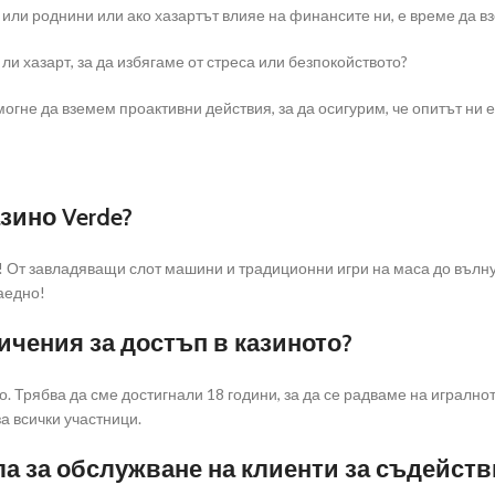
ли роднини или ако хазартът влияе на финансите ни, е време да вз
 ли хазарт, за да избягаме от стреса или безпокойството?
гне да вземем проактивни действия, за да осигурим, че опитът ни е
зино Verde?
! От завладяващи слот машини и традиционни игри на маса до вълну
аедно!
ичения за достъп в казиното?
. Трябва да сме достигнали 18 години, за да се радваме на игралнот
а всички участници.
ела за обслужване на клиенти за съдейств