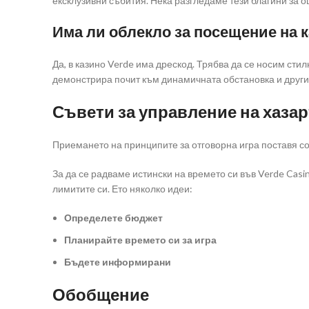
ексклузивни събития. Нека разгледаме тези благини за
Има ли облекло за посещение на к
Да, в казино Verde има дрескод. Трябва да се носим сти
демонстрира почит към динамичната обстановка и другит
Съвети за управление на хаза
Приемането на принципите за отговорна игра поставя с
За да се радваме истински на времето си във Verde Casi
лимитите си. Ето няколко идеи:
Определете бюджет
Планирайте времето си за игра
Бъдете информирани
Обобщение