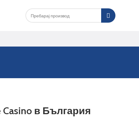
 Casino в България