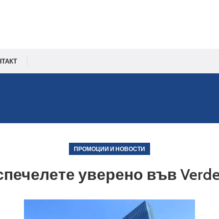
НТАКТ
ПРОМОЦИИ И НОВОСТИ
спечелете уверено във Verde