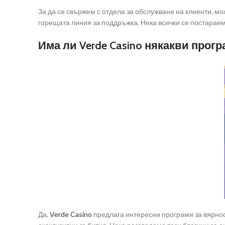
За да се свържем с отдела за обслужване на клиенти, м
горещата линия за поддръжка. Нека всички се постараем
Има ли Verde Casino някакви прог
Да,
Verde Casino
предлага интересни програми за вярност