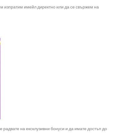
 им изпратим имейл директно или да се свържем на
е радвате на ексклузивни бонуси и да имате достъп до