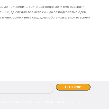
ваме принципите, които разгледахме, и сме осъзнати
ници, да следим времето си и да се подкрепяме един
азумно. Всички нека създадем обстановка, в която всички
сти во согласност со нашата
политика за приватност