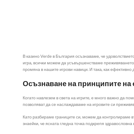
В казино Verde в България осъзнаваме, че удоволствиет
игра, всички можем да усъвършенстваме преживяването 
промяна в нашите игрови навици. И така, как ефективно 
Осъзнаване на принципите на 
Когато навлезем в света на игрите, е много важно да пом
позволяват да се наслаждаваме на игровите си преживя
Като разбираме границите си, можем да контролираме въ
знаейки, че ясната гледна точка подкрепя здравословна в