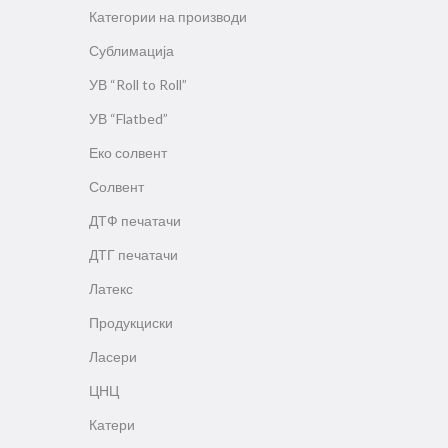
Категории на производи
Сублимација
УВ “Roll to Roll”
УВ “Flatbed”
Еко солвент
Солвент
ДТФ печатачи
ДТГ печатачи
Латекс
Продукциски
Ласери
ЦНЦ
Катери