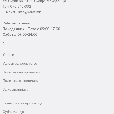
Ул. Скупи бб , 1000 Скопје, Македонија
Тел. 070-345-332
Е-маил – info@karat.mk
Работно време
Понеделник – Петок: 09:00-17:00
Сабота: 09:00-14:00
-
Услови
Услови за користење
Политика на приватност
Политика за колачиња
За Компанијата
Категории на производи
Сублимација