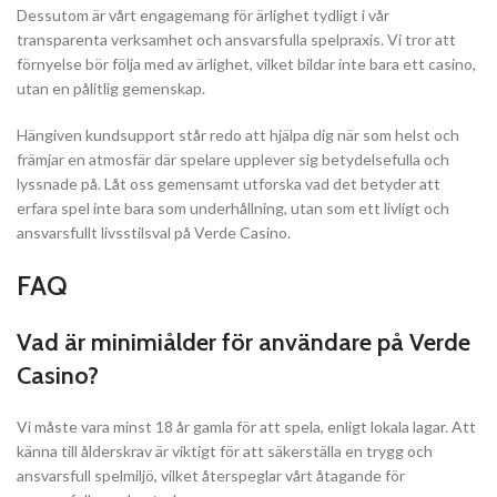
Dessutom är vårt engagemang för ärlighet tydligt i vår
transparenta verksamhet och ansvarsfulla spelpraxis. Vi tror att
förnyelse bör följa med av ärlighet, vilket bildar inte bara ett casino,
utan en pålitlig gemenskap.
Hängiven kundsupport står redo att hjälpa dig när som helst och
främjar en atmosfär där spelare upplever sig betydelsefulla och
lyssnade på. Låt oss gemensamt utforska vad det betyder att
erfara spel inte bara som underhållning, utan som ett livligt och
ansvarsfullt livsstilsval på Verde Casino.
FAQ
Vad är minimiålder för användare på Verde
Casino?
Vi måste vara minst 18 år gamla för att spela, enligt lokala lagar. Att
känna till ålderskrav är viktigt för att säkerställa en trygg och
ansvarsfull spelmiljö, vilket återspeglar vårt åtagande för