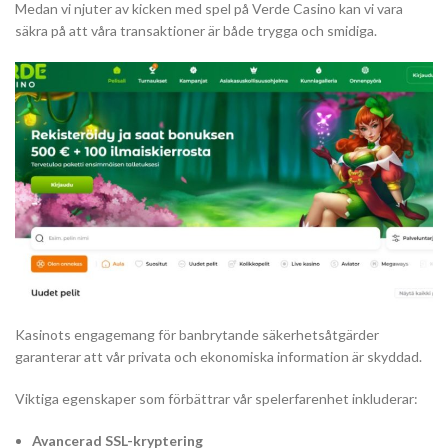
Medan vi njuter av kicken med spel på Verde Casino kan vi vara
säkra på att våra transaktioner är både trygga och smidiga.
Kasinots engagemang för banbrytande säkerhetsåtgärder
garanterar att vår privata och ekonomiska information är skyddad.
Viktiga egenskaper som förbättrar vår spelerfarenhet inkluderar:
Avancerad SSL-kryptering