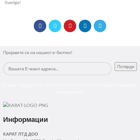
Sverige!
Пријавете се на нашиот е-билтен!
Е-маил адресата ќе се користи во согласност со нашата
политика
за приватност
Информации
КАРАТ ЛТД ДОО