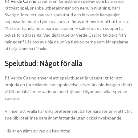
På
Verde Casino
väver vi en fängslande spelväv som balanserar
rättvist spel, snabba utbetalningar och genuin njutning, här i
Sverige. Med ett varierat spelutbud och lockande kampanjer
anpassade för alla typer av spelare finns det mycket att utforska.
Men det handlar inte bara om spelen – säkerhet och support är
också förstklassiga. Vad distinguerar Verde Casino faktiskt från
mängden? Låt oss avslöja de unika funktionerna som får spelarna
att vilja komma tillbaka.
Spelutbud: Något för alla
På Verde Casino anser vi att spelutbudet är väsentligt för att
erbjuda en förtrollande spelupplevelse, vilket är anledningen till att
vi tillhandahåller en varierad portfölj som tillgodoser alla typer av
spelare.
Vi inser att vi alla har olika preferenser; därför garanterar vi att vårt
spelbibliotek inte bara är omfattande utan också nyskapande.
Här är en glimt av vad du kan hitta: