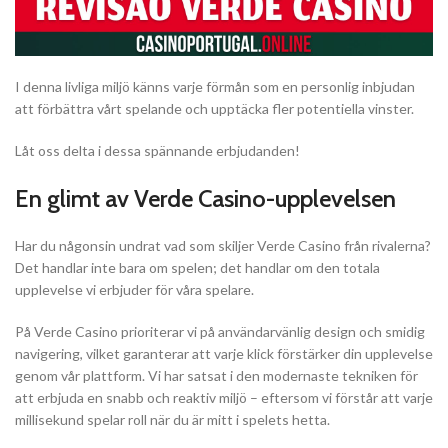
I denna livliga miljö känns varje förmån som en personlig inbjudan
att förbättra vårt spelande och upptäcka fler potentiella vinster.
Låt oss delta i dessa spännande erbjudanden!
En glimt av Verde Casino-upplevelsen
Har du någonsin undrat vad som skiljer Verde Casino från rivalerna?
Det handlar inte bara om spelen; det handlar om den totala
upplevelse vi erbjuder för våra spelare.
På Verde Casino prioriterar vi på användarvänlig design och smidig
navigering, vilket garanterar att varje klick förstärker din upplevelse
genom vår plattform. Vi har satsat i den modernaste tekniken för
att erbjuda en snabb och reaktiv miljö – eftersom vi förstår att varje
millisekund spelar roll när du är mitt i spelets hetta.