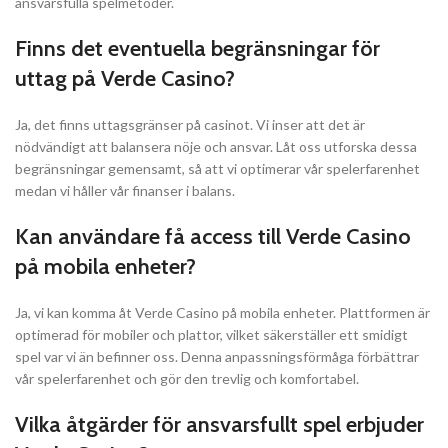
ansvarsfulla spelmetoder.
Finns det eventuella begränsningar för
uttag på Verde Casino?
Ja, det finns uttagsgränser på casinot. Vi inser att det är
nödvändigt att balansera nöje och ansvar. Låt oss utforska dessa
begränsningar gemensamt, så att vi optimerar vår spelerfarenhet
medan vi håller vår finanser i balans.
Kan användare få access till Verde Casino
på mobila enheter?
Ja, vi kan komma åt Verde Casino på mobila enheter. Plattformen är
optimerad för mobiler och plattor, vilket säkerställer ett smidigt
spel var vi än befinner oss. Denna anpassningsförmåga förbättrar
vår spelerfarenhet och gör den trevlig och komfortabel.
Vilka åtgärder för ansvarsfullt spel erbjuder