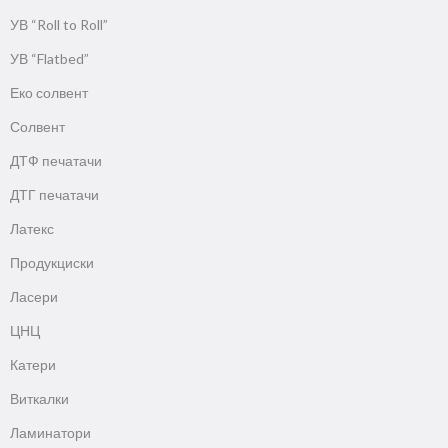
УВ “Roll to Roll”
УВ “Flatbed”
Еко солвент
Солвент
ДТФ печатачи
ДТГ печатачи
Латекс
Продукциски
Ласери
ЦНЦ
Катери
Виткалки
Ламинатори