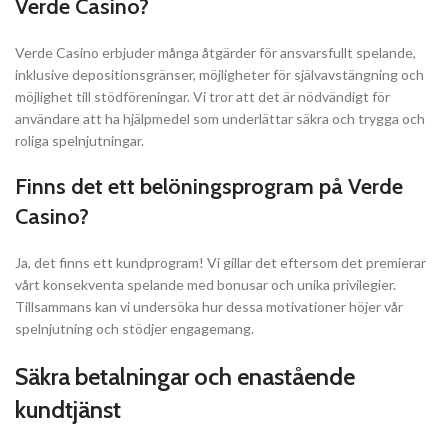
Verde Casino?
Verde Casino erbjuder många åtgärder för ansvarsfullt spelande,
inklusive depositionsgränser, möjligheter för självavstängning och
möjlighet till stödföreningar. Vi tror att det är nödvändigt för
användare att ha hjälpmedel som underlättar säkra och trygga och
roliga spelnjutningar.
Finns det ett belöningsprogram på Verde
Casino?
Ja, det finns ett kundprogram! Vi gillar det eftersom det premierar
vårt konsekventa spelande med bonusar och unika privilegier.
Tillsammans kan vi undersöka hur dessa motivationer höjer vår
spelnjutning och stödjer engagemang.
Säkra betalningar och enastående
kundtjänst