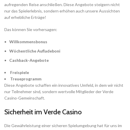
aufregenden Reise anschließen. Diese Angebote steigern nicht
nur das Spielerlebnis, sondern erhöhen auch unsere Aussichten
auf erhebliche Erträge!
Das können Sie vorhersagen:
Willkommensbonus
Wöchentliche Aufladeboni
Cashback-Angebote
Freispiele
Treueprogramm
Diese Angebote schaffen ein innovatives Umfeld, in dem wir nicht
nur Teilnehmer sind, sondern wertvolle Mitglieder der Verde
Casino-Gemeinschaft.
Sicherheit im Verde Casino
Die Gewährleistung einer sicheren Spielumgebung hat für uns im