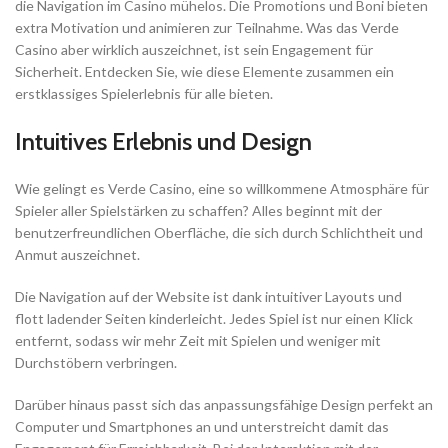
die Navigation im Casino mühelos. Die Promotions und Boni bieten
extra Motivation und animieren zur Teilnahme. Was das Verde
Casino aber wirklich auszeichnet, ist sein Engagement für
Sicherheit. Entdecken Sie, wie diese Elemente zusammen ein
erstklassiges Spielerlebnis für alle bieten.
Intuitives Erlebnis und Design
Wie gelingt es Verde Casino, eine so willkommene Atmosphäre für
Spieler aller Spielstärken zu schaffen? Alles beginnt mit der
benutzerfreundlichen Oberfläche, die sich durch Schlichtheit und
Anmut auszeichnet.
Die Navigation auf der Website ist dank intuitiver Layouts und
flott ladender Seiten kinderleicht. Jedes Spiel ist nur einen Klick
entfernt, sodass wir mehr Zeit mit Spielen und weniger mit
Durchstöbern verbringen.
Darüber hinaus passt sich das anpassungsfähige Design perfekt an
Computer und Smartphones an und unterstreicht damit das