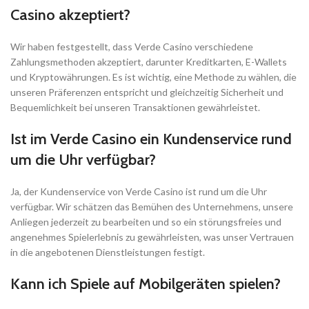
Casino akzeptiert?
Wir haben festgestellt, dass Verde Casino verschiedene
Zahlungsmethoden akzeptiert, darunter Kreditkarten, E-Wallets
und Kryptowährungen. Es ist wichtig, eine Methode zu wählen, die
unseren Präferenzen entspricht und gleichzeitig Sicherheit und
Bequemlichkeit bei unseren Transaktionen gewährleistet.
Ist im Verde Casino ein Kundenservice rund
um die Uhr verfügbar?
Ja, der Kundenservice von Verde Casino ist rund um die Uhr
verfügbar. Wir schätzen das Bemühen des Unternehmens, unsere
Anliegen jederzeit zu bearbeiten und so ein störungsfreies und
angenehmes Spielerlebnis zu gewährleisten, was unser Vertrauen
in die angebotenen Dienstleistungen festigt.
Kann ich Spiele auf Mobilgeräten spielen?