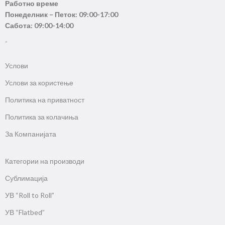
Работно време
Понеделник – Петок: 09:00-17:00
Сабота: 09:00-14:00
-
Услови
Услови за користење
Политика на приватност
Политика за колачиња
За Компанијата
Категории на производи
Сублимација
УВ “Roll to Roll”
УВ “Flatbed”