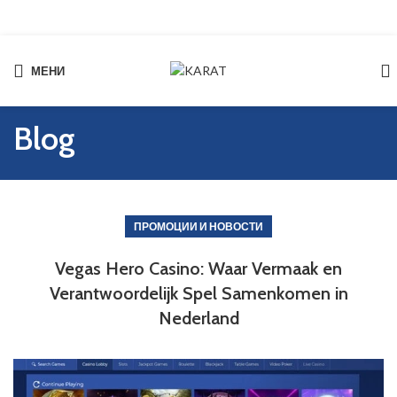
МЕНИ
Blog
ПРОМОЦИИ И НОВОСТИ
Vegas Hero Casino: Waar Vermaak en
Verantwoordelijk Spel Samenkomen in
Nederland