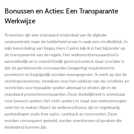
Bonussen en Acties: Een Transparante
Werkwijze
Promoties zijn een standaard onderdeel van de digitale
casinowereld, maar de helderheid ervan is vaak een struikelblok. In
mijn beoordeling van Vegas Hero Casino kijk ik in het bijzonder op
de transparantie van de regels. Het welkomstbonusaanbod is
aantrekkelijk en is overzichtelijk gestructureerd, maar crucialer is
dat de gerelateerde voorwaarden (wagering requirements)
prominent en begrijpelijk worden weergegeven. Ik merk op dat de
stortingsvereisten, termijnen voor het voldoen van de condities en
restricties voor bepaalde spellen allemaal te vinden zijn in de
standaard promotievoorwaarden. Deze duidelijkheid is onmisbaar
voor bewust spelen; het stelt spelers in staat een weloverwogen
selectie te maken. Naast de welkomstbonus zijn er regelmatig
aanbiedingen zoals free spins, cashback en toernooien. Deze
worden consequent gemeld, zonder overdreven uitspraken die
misleidend kunnen zijn.