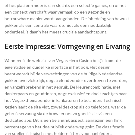
of het platform meer is dan slechts een selectie games, en of het
een context verschaft waar vermaak op een gezonde en
betrouwbare manier wordt aangeboden. De inbedding van bewust
gokken als een centrale waarde, niet als een noodzakelijk
onderdeel, is daarin het meest cruciale aandachtspunt.
Eerste Impressie: Vormgeving en Ervaring
Wanneer ik de website van Vegas Hero Casino bekijk, komt de
eigentijdse en duidelijke interface in het oog. Het design
beantwoordt bij de verwachtingen van de huidige Nederlandse
gokker: overzichtelijk, oogstrelend zonder overdreven te worden,
en vanzelfsprekend in het gebruik. De kleurencombinatie, met
donkerpaars en goudtinten, oogt exclusief en doelt zachtjes naar
het Vegas-thema zonder in karikaturen te belanden. Technisch
gezien laadt de site vlot, zowel desktop als op telefoons, waar de
gebruikservaring via de browser net zo goed is als via een
dedicated app. Dit is een belangrijk aspect, aangezien een flink
percentage van het doelpubliek onderweg gokt. De classificatie
van spellen is logisch, met heldere filters voor aanbieders,