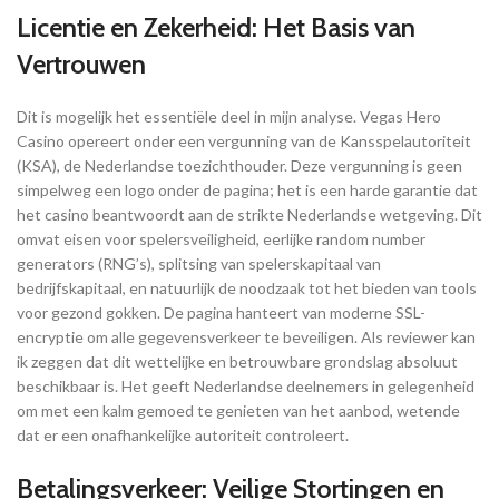
Licentie en Zekerheid: Het Basis van
Vertrouwen
Dit is mogelijk het essentiële deel in mijn analyse. Vegas Hero
Casino opereert onder een vergunning van de Kansspelautoriteit
(KSA), de Nederlandse toezichthouder. Deze vergunning is geen
simpelweg een logo onder de pagina; het is een harde garantie dat
het casino beantwoordt aan de strikte Nederlandse wetgeving. Dit
omvat eisen voor spelersveiligheid, eerlijke random number
generators (RNG’s), splitsing van spelerskapitaal van
bedrijfskapitaal, en natuurlijk de noodzaak tot het bieden van tools
voor gezond gokken. De pagina hanteert van moderne SSL-
encryptie om alle gegevensverkeer te beveiligen. Als reviewer kan
ik zeggen dat dit wettelijke en betrouwbare grondslag absoluut
beschikbaar is. Het geeft Nederlandse deelnemers in gelegenheid
om met een kalm gemoed te genieten van het aanbod, wetende
dat er een onafhankelijke autoriteit controleert.
Betalingsverkeer: Veilige Stortingen en