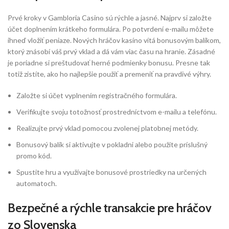
Prvé kroky v Gambloria Casino sú rýchle a jasné. Najprv si založte
účet doplnením krátkeho formulára. Po potvrdení e-mailu môžete
ihneď vložiť peniaze. Nových hráčov kasíno vítá bonusovým balíkom,
ktorý znásobí váš prvý vklad a dá vám viac času na hranie. Zásadné
je poriadne si preštudovať herné podmienky bonusu. Presne tak
totiž zistíte, ako ho najlepšie použiť a premeniť na pravdivé výhry.
Založte si účet vyplnením registračného formulára.
Verifikujte svoju totožnosť prostredníctvom e-mailu a telefónu.
Realizujte prvý vklad pomocou zvolenej platobnej metódy.
Bonusový balík si aktivujte v pokladni alebo použite príslušný
promo kód.
Spustite hru a využívajte bonusové prostriedky na určených
automatoch.
Bezpečné a rýchle transakcie pre hráčov
zo Slovenska