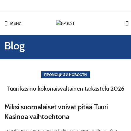
МЕНИ
Start typing to see products you are looking for.
Blog
ПРОМОЦИИ И НОВОСТИ
Tuuri kasino kokonaisvaltainen tarkastelu 2026
Miksi suomalaiset voivat pitää Tuuri
Kasinoa vaihtoehtona
Turvallisuuspainotus nousee tärkeäksi teeman sisällössä. Kun