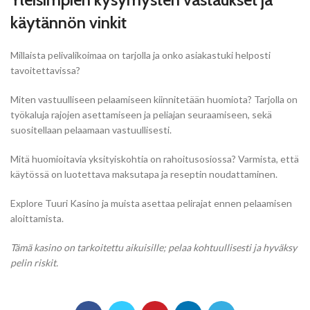
käytännön vinkit
Millaista pelivalikoimaa on tarjolla ja onko asiakastuki helposti
tavoitettavissa?
Miten vastuulliseen pelaamiseen kiinnitetään huomiota? Tarjolla on
työkaluja rajojen asettamiseen ja peliajan seuraamiseen, sekä
suositellaan pelaamaan vastuullisesti.
Mitä huomioitavia yksityiskohtia on rahoitusosiossa? Varmista, että
käytössä on luotettava maksutapa ja reseptin noudattaminen.
Explore Tuuri Kasino ja muista asettaa pelirajat ennen pelaamisen
aloittamista.
Tämä kasino on tarkoitettu aikuisille; pelaa kohtuullisesti ja hyväksy
pelin riskit.