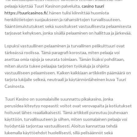
pelaaja käyttää Tuuri Kasinon palveluita,
casino tuuri
https://tuuricasinos.fi/
, hänen tulisi kiinnittää huomiota
henkilötietojen suojaukseen ja rahansiirtojen turvallisuuteen.
Sääntömuistutukset sekä suositukset vastuullisesta pelaamisesta
tarjoavat kehyksen, jonka sisällä pelaaminen on hallittua ja järkevää.
Lopuksi vastuullinen pelaaminen ja turvallinen pelikulttuuri ovat
tärkeässä roolissa. Tämä paragrafi korostaa, miten pelaaja voi
asettaa omia rajoja ja seurata toimiaan. Tämän lisäksi pohditaan,
miten alusta tukee pelaajaa tarjoten työkaluja ja ohjeita
vastuulliseen pelaamiseen. Kaiken kaikkiaan artikkelin päämäärä on
tarjota lukijalle selkeä, neutraali ja käytännönläheinen kuva Tuuri
Casinosta.
Tuuri Kasino on suomalaisille suunnattu pikakasino, jonka
perusidea kiteytyy nopeasti: voitot ovat verovapaita ja kotiutukset
hoituvat lähes reaaliaikaisesti. Tämä artikkeli pureutuu jouhevaan
käyttöön, turvallisuuteen ja siihen, miten suomalainen pelaaja voi
hyödyntää tarjontaa vastuullisesti. Aloitus kannattaa tehdä
lukemalla käyttöehdot huolellisesti, sillä pelisäännöt sekä