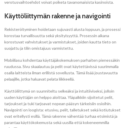
verotusvaihtoehdot voivat poiketa tavanomaisista kasinoista.
Käyttöliittymän rakenne ja navigointi
Rekisteröityminen hoidetaan sujuvasti alusta loppuun, ja prosessi
korostaa turvallisuutta sekä yksityisyyttä. Prosessin aikana
korostuvat vahvistukset ja varmistukset, joiden kautta tieto on
suojattu ja tilin omistajuus varmistettu.
Mobiiliasu kohdentaa käyttäjäkokemuksen parhaiten pienessäkin
ruudussa. Sivu skaalautuu ja pelit ovat käytettävissä suurimmalla
osalla laitteista ilman erillistä sovellusta. Tämä lisää joustavuutta
pelaajille, jotka haluavat pelata liikkeellä.
Käyttöliittymä on suunniteltu selkeäksi ja intuitiiviseksi, jolloin
uuden käyttäjän on helppo aloittaa. Yläpalkkiin sijoitetut pelit,
tarjoukset ja tuki tarjoavat nopean pääsyn tärkeisiin osioihin.
Navigointi on loogista: etusivu, pelit, talletukset sekä kotiutukset
ovat eritellysti esillä. Tämä rakenne vähentää turhaa etsimistä ja
parantaa käyttökokemusta sekä uusilla että kokeneemmilla