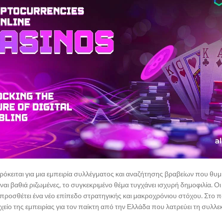
πρόκειται για μια εμπειρία συλλέγματος και αναζήτησης βραβείων που θυμί
ι βαθιά ριζωμένες, το συγκεκριμένο θέμα τυγχάνει ισχυρή δημοφιλία. Οι
προσθέτει ένα νέο επίπεδο στρατηγικής και μακροχρόνιου στόχου. Στο π
οιχείο της εμπειρίας για τον παίκτη από την Ελλάδα που λατρεύει τη συλλ