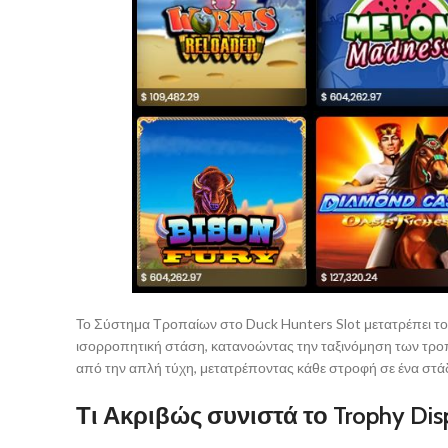
Το Σύστημα Τροπαίων στο Duck Hunters Slot μετατρέπει το κλ
ισορροπητική στάση, κατανοώντας την ταξινόμηση των τρο
από την απλή τύχη, μετατρέποντας κάθε στροφή σε ένα στά
Τι Ακριβώς συνιστά το Trophy Disp