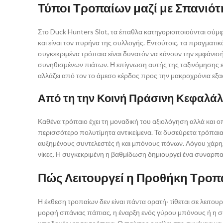
Τύποι Τροπαίων μαζί με Σπανιότ
Στο Duck Hunters Slot, τα έπαθλα κατηγοριοποιούνται σύμφ
και είναι τον πυρήνα της συλλογής. Εντούτοις, τα πραγματι
συγκεκριμένα τρόπαια είναι δυνατόν να κάνουν την εμφάνισή
συνηθισμένων πιάτων. Η επίγνωση αυτής της ταξινόμησης ε
αλλάζει από τον το άμεσο κέρδος προς την μακροχρόνια ε
Από τη την Κοινή Πράσινη Κεφαλάλ
Καθένα τρόπαιο έχει τη μοναδική του αξιολόγηση αλλά και 
περισσότερο πολυτίμητα αντικείμενα. Τα δυσεύρετα τρόπαι
αυξημένους συντελεστές ή και μπόνους πόνων. Λόγου χάρη, 
νίκες. Η συγκεκριμένη η βαθμίδωση δημιουργεί ένα συναρπασ
Πώς Λειτουργεί η Προθήκη Τροπ
Η έκθεση τροπαίων δεν είναι πάντα ορατή· τίθεται σε λειτου
μορφή σπάνιας πάπιας, η έναρξη ενός γύρου μπόνους ή η σ