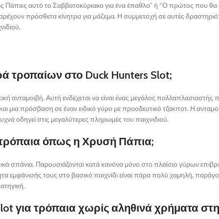
 Πάπιες αυτό το Σαββατοκύριακο για ένα έπαθλο” ή “Ο πρώτος που θα ο
παρέχουν πρόσθετα κίνητρα για μάζεμα. Η συμμετοχή σε αυτές δραστηριό
νιδιού.
ρά τροπαίων στο Duck Hunters Slot;
ική ανταμοιβή. Αυτή ενδέχεται να είναι ένας μεγάλος πολλαπλασιαστής 
και μια πρόσβαση σε έναν ειδικό γύρο με προοδευτικό τζακποτ. Η ανταμοι
υχνά οδηγεί στις μεγαλύτερες πληρωμές του παιχνιδιού.
 τρόπαια όπως η Χρυσή Πάπια;
ρετικά σπάνια. Παρουσιάζονται κατά κανόνα μόνο στο πλαίσιο γύρων επ
α εμφάνισής τους στο βασικό παιχνίδι είναι πάρα πολύ χαμηλή, παράγο
ατηγική.
ot για τρόπαια χωρίς αληθινά χρήματα στ