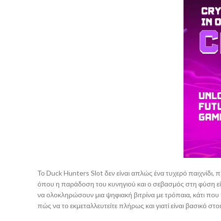
Το Duck Hunters Slot δεν είναι απλώς ένα τυχερό παιχνίδι, 
όπου η παράδοση του κυνηγιού και ο σεβασμός στη φύση είνα
να ολοκληρώσουν μια ψηφιακή βιτρίνα με τρόπαια, κάτι που 
πώς να το εκμεταλλευτείτε πλήρως και γιατί είναι βασικό στ