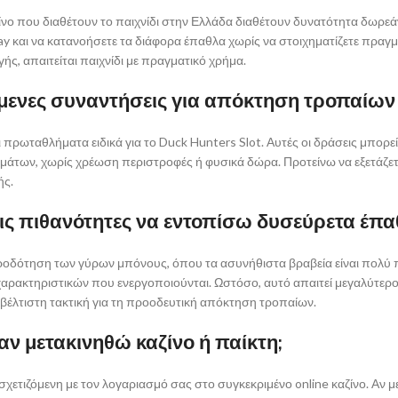
νο που διαθέτουν το παιχνίδι στην Ελλάδα διαθέτουν δυνατότητα δωρεάν 
lay και να κατανοήσετε τα διάφορα έπαθλα χωρίς να στοιχηματίζετε πραγ
ής, απαιτείται παιχνίδι με πραγματικό χρήμα.
νες συναντήσεις για απόκτηση τροπαίων γ
 πρωταθλήματα ειδικά για το Duck Hunters Slot. Αυτές οι δράσεις μπορε
άτων, χωρίς χρέωση περιστροφές ή φυσικά δώρα. Προτείνω να εξετάζετε
ής.
ις πιθανότητες να εντοπίσω δυσεύρετα έπα
ροδότηση των γύρων μπόνους, όπου τα ασυνήθιστα βραβεία είναι πολύ 
αρακτηριστικών που ενεργοποιούνται. Ωστόσο, αυτό απαιτεί μεγαλύτερο 
 βέλτιστη τακτική για τη προοδευτική απόκτηση τροπαίων.
ν μετακινηθώ καζίνο ή παίκτη;
ετιζόμενη με τον λογαριασμό σας στο συγκεκριμένο online καζίνο. Αν μετα