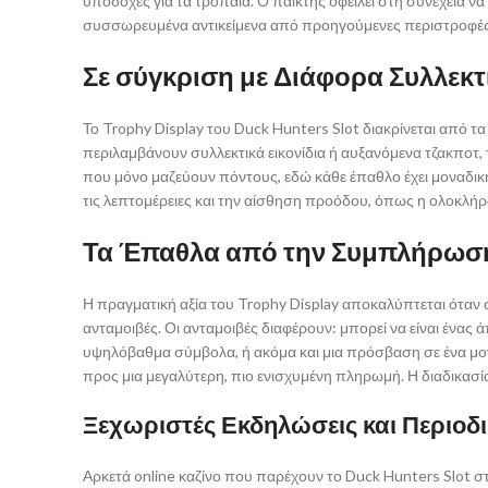
υποδοχές για τα τρόπαια. Ο παίκτης οφείλει στη συνέχεια να
συσσωρευμένα αντικείμενα από προηγούμενες περιστροφές. 
Σε σύγκριση με Διάφορα Συλλεκ
Το Trophy Display του Duck Hunters Slot διακρίνεται από 
περιλαμβάνουν συλλεκτικά εικονίδια ή αυξανόμενα τζακποτ,
που μόνο μαζεύουν πόντους, εδώ κάθε έπαθλο έχει μοναδική
τις λεπτομέρειες και την αίσθηση προόδου, όπως η ολοκλή
Τα Έπαθλα από την Συμπλήρωσ
Η πραγματική αξία του Trophy Display αποκαλύπτεται όταν ο
ανταμοιβές. Οι ανταμοιβές διαφέρουν: μπορεί να είναι ένας
υψηλόβαθμα σύμβολα, ή ακόμα και μια πρόσβαση σε ένα μοναδ
προς μια μεγαλύτερη, πιο ενισχυμένη πληρωμή. Η διαδικασ
Ξεχωριστές Εκδηλώσεις και Περιοδι
Αρκετά online καζίνο που παρέχουν το Duck Hunters Slot 