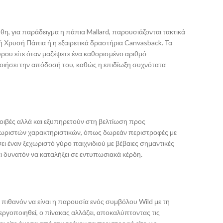
η, για παράδειγμα η πάπια Mallard, παρουσιάζονται τακτικά
κή Χρυσή Πάπια ή η εξαιρετικά δραστήρια Canvasback. Τα
ύρου είτε όταν μαζέψετε ένα καθορισμένο αριθμό
οιήσει την απόδοσή του, καθώς η επιδίωξη συχνότατα
μοιβές αλλά και εξυπηρετούν στη βελτίωση προς
εχωριστών χαρακτηριστικών, όπως δωρεάν περιστροφές με
ι έναν ξεχωριστό γύρο παιχνιδιού με βέβαιες σημαντικές
αι δυνατόν να καταλήξει σε εντυπωσιακά κέρδη.
ό πιθανόν να είναι η παρουσία ενός συμβόλου Wild με τη
γοποιηθεί, ο πίνακας αλλάζει, αποκαλύπτοντας τις