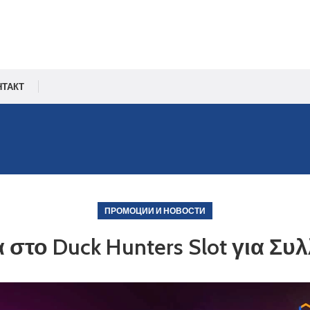
НТАКТ
ПРОМОЦИИ И НОВОСТИ
 στο Duck Hunters Slot για Συ