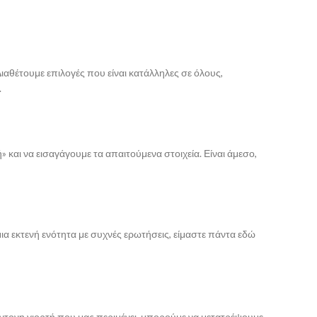
ιαθέτουμε επιλογές που είναι κατάλληλες σε όλους,
.
 και να εισαγάγουμε τα απαιτούμενα στοιχεία. Είναι άμεσο,
μια εκτενή ενότητα με συχνές ερωτήσεις, είμαστε πάντα εδώ
 έντονη γιορτή που μας περιμένει, μπορούμε να μετατρέψουμε