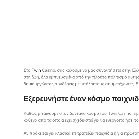
Στο
Twin
Casino, σας καλούμε να μας συναντήσετε στην Ελλ
στη ζωή, όλα εμπνευσμένα από την πλούτο πολιτισμό αυτής 
δημιουργώντας συνδέσεις με υπόλοιπους συμμετέχοντες. Είσ
Εξερευνήστε έναν κόσμο παιχνι
Καθώς μπαίνουμε στον ζωντανό κόσμο του Twin Casino, είμασ
καθένα από τα οποία έχει σχεδιαστεί για να ενεργοποιήσει τ
Αν πρόκειται για κλασικά επιτραπέζια παιχνίδια ή για πρωτοπ