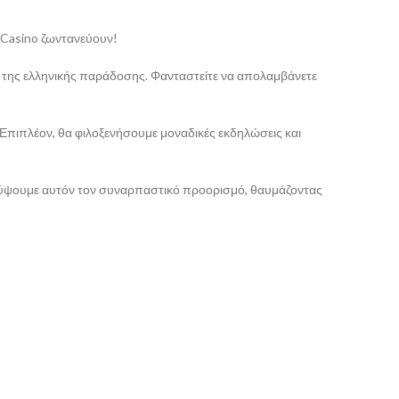
 Casino ζωντανεύουν!
ό της ελληνικής παράδοσης. Φανταστείτε να απολαμβάνετε
Επιπλέον, θα φιλοξενήσουμε μοναδικές εκδηλώσεις και
αλύψουμε αυτόν τον συναρπαστικό προορισμό, θαυμάζοντας