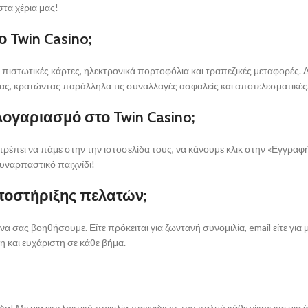
στα χέρια μας!
 Twin Casino;
ιστωτικές κάρτες, ηλεκτρονικά πορτοφόλια και τραπεζικές μεταφορές. Δ
μας, κρατώντας παράλληλα τις συναλλαγές ασφαλείς και αποτελεσματικές
γαριασμό στο Twin Casino;
ρέπει να πάμε στην την ιστοσελίδα τους, να κάνουμε κλικ στην «Εγγραφή»
συναρπαστικό παιχνίδι!
 υποστήριξης πελατών;
α σας βοηθήσουμε. Είτε πρόκειται για ζωντανή συνομιλία, email είτε για 
η και ευχάριστη σε κάθε βήμα.
! Με μια εκπληκτική ποικιλία παιχνιδιών, τον παλμό κάθε νίκης και μια