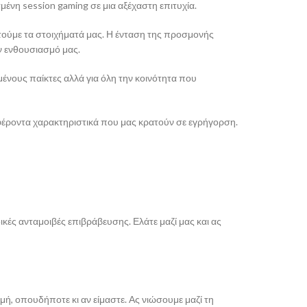
μένη session gaming σε μια αξέχαστη επιτυχία.
ούμε τα στοιχήματά μας. Η ένταση της προσμονής
ν ενθουσιασμό μας.
μένους παίκτες αλλά για όλη την κοινότητα που
αφέροντα χαρακτηριστικά που μας κρατούν σε εγρήγορση.
ς ανταμοιβές επιβράβευσης. Ελάτε μαζί μας και ας
γμή, οπουδήποτε κι αν είμαστε. Ας νιώσουμε μαζί τη