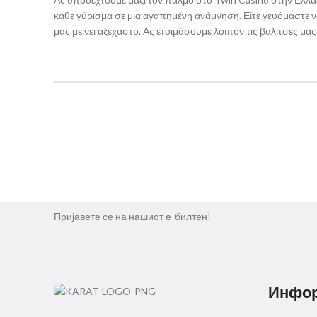
κάθε γύρισμα σε μια αγαπημένη ανάμνηση. Είτε γευόμαστε νόσ
μας μείνει αξέχαστο. Ας ετοιμάσουμε λοιπόν τις βαλίτσες μα
Пријавете се на нашиот е-билтен!
Инфо