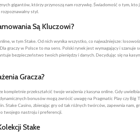
znych gigantów, którzy przynoszą nam rozrywkę. Świadomość o tym, kto jes
 rozpoznawalny styl.
amowania Są Kluczowi?
ne, w tym Stake. Od nich wynika wszystko, co najważniejsze: losowość
. Dla graczy w Polsce to ma sens. Polski rynek jest wymagający i szanuje
antuje bezpieczeństwo twoich pieniędzy i danych. Decydując się na kasyno
żenia Gracza?
kompletnie przekształcić twoje wrażenia z kasyna online. Gdy uwielbiasz 
i dynamicznych bonusów mogą zwrócić uwagę na Pragmatic Play czy Big T
n. Stake Casino, zbierając gry od tak różnych twórców, zapewnia nam, gr
o twojego nastroju i preferencji.
lekcji Stake