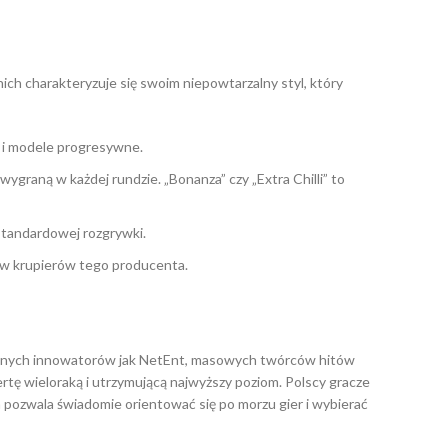
ich charakteryzuje się swoim niepowtarzalny styl, który
we i modele progresywne.
graną w każdej rundzie. „Bonanza” czy „Extra Chilli” to
standardowej rozgrywki.
łów krupierów tego producenta.
ynnych innowatorów jak NetEnt, masowych twórców hitów
ertę wieloraką i utrzymującą najwyższy poziom. Polscy gracze
m pozwala świadomie orientować się po morzu gier i wybierać