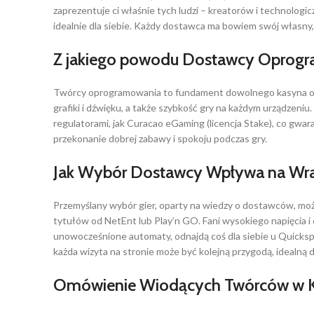
zaprezentuje ci właśnie tych ludzi – kreatorów i technologic
idealnie dla siebie. Każdy dostawca ma bowiem swój własny,
Z jakiego powodu Dostawcy Oprogr
Twórcy oprogramowania to fundament dowolnego kasyna onli
grafiki i dźwięku, a także szybkość gry na każdym urządzeniu
regulatorami, jak Curacao eGaming (licencja Stake), co gwar
przekonanie dobrej zabawy i spokoju podczas gry.
Jak Wybór Dostawcy Wpływa na Wra
Przemyślany wybór gier, oparty na wiedzy o dostawców, może 
tytułów od NetEnt lub Play’n GO. Fani wysokiego napięcia 
unowocześnione automaty, odnajdą coś dla siebie u Quickspi
każda wizyta na stronie może być kolejną przygodą, idealną d
Omówienie Wiodących Twórców w Ko