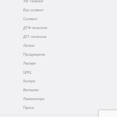
УВ “Flatbed”
Еко солвент
Солвент
ДТФ печатачи
ДТГ печатачи
Латекс
Продукциски
Ласери
ЦНЦ
Катери
Виткалки
Ламинатори
Преси