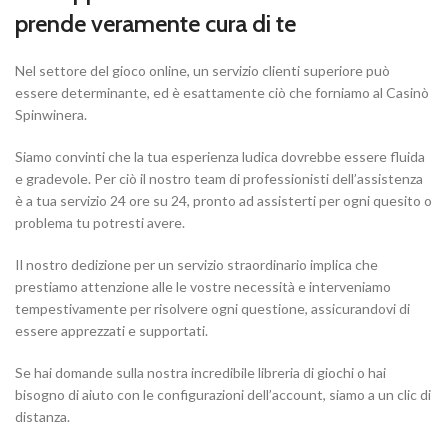
prende veramente cura di te
Nel settore del gioco online, un servizio clienti superiore può
essere determinante, ed è esattamente ciò che forniamo al Casinò
Spinwinera.
Siamo convinti che la tua esperienza ludica dovrebbe essere fluida
e gradevole. Per ciò il nostro team di professionisti dell’assistenza
è a tua servizio 24 ore su 24, pronto ad assisterti per ogni quesito o
problema tu potresti avere.
Il nostro dedizione per un servizio straordinario implica che
prestiamo attenzione alle le vostre necessità e interveniamo
tempestivamente per risolvere ogni questione, assicurandovi di
essere apprezzati e supportati.
Se hai domande sulla nostra incredibile libreria di giochi o hai
bisogno di aiuto con le configurazioni dell’account, siamo a un clic di
distanza.