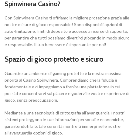
Spinwinera Casino?
Con Spinwinera Casino ti offriamo la migliore protezione grazie alle
nostre misure di gioco responsabile! Sono disponibili opzioni di
auto-limitazione, limiti di deposito e accesso a risorse di supporto,
per garantire che tutti possiamo divertirci giocando in modo sicuro
e responsabile. Il tuo benessere è importante per noi!
Spazio di gioco protetto e sicuro
Garantire un ambiente di gaming protetto è la nostra massima
priorità al Casino Spinwinera. Comprendiamo che la fiducia è
fondamentale e ci impegniamo a fornire una piattaforma in cui
possiate concentrarvi sul piacere e godervi le vostre esperienze di
gioco, senza preoccupazioni.
Mediante a una tecnologia di crittografia all’avanguardia, i nostri
sistemi proteggono le tue informazioni personali e economiche,
garantendoti la totale serenità mentre ti immergi nelle nostre
all’avanguardia opzioni di gioco.