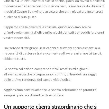
Che tu sia un entusiasta di slot storiche, giochi da tavolo o delle più
moderne esperienze con croupier dal vivo, la nostra vasta libreria di
giochi al Casinò Spinwinera assicura che ogni giocatore incontrerà
qualcosa di suo gusto.
Sappiamo che la diversità è cruciale, quindi abbiamo scelto
un’notevole gamma di oltre mille giochi pensati per soddisfare ogni
vostro necessità.
Dall’brivido di far girare i rulli carichi di funzioni entusiasmanti alla
necessità di battere strategicamente gli avversari ai nostri tavoli,
abbiamo tutto.
La nostra collezione comprende titoli amatissimi e giochi
all’avanguardia che oltrepassano i confini, offrendoti un saggio
delle ultime tendenze del campo videoludico.
Aggiorniamo continuamente la nostra selezione per garantirti
sempre qualcosa di inedito da esplorare.
Un supporto clienti straordinario che si