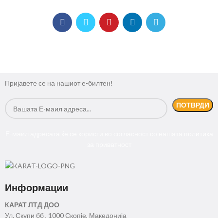
Пријавете се на нашиот е-билтен!
Е-маил адресата ќе се користи во согласност со нашата
политика
за приватност
Информации
КАРАТ ЛТД ДОО
Ул. Скупи бб , 1000 Скопје, Македонија