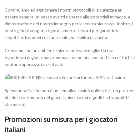
Continuiamo ad aggiornare i nostri protocolli di sicurezza per
essere sempre un passo avanti rispetto alle potenziali minacce, a
dimostrazione del nostro impegno per la vostra sicurezza. Inoltre, i
nostri giochi vengono rigorosamente testati per garantirne
l’equità, offrendovi così una reale possibilità di vincita.
Crediamo che un ambiente sicuro non solo migliori la tua
esperienza di gioco, ma promuova anche una comunità in cui tutti si
sentano apprezzati e protetti.
Spinwinera Casino non è un semplice casinò online; è il tuo partner
di fiducia nel mondo del gioco. Unisciti a noi e goditi la tranquillità
che meriti!
Promozioni su misura per i giocatori
italiani