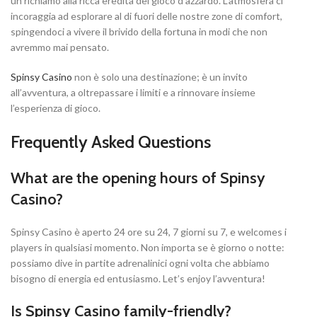
un richiamo alla ricca eredità del gioco d’azzardo. L’atmosfera ci
incoraggia ad esplorare al di fuori delle nostre zone di comfort,
spingendoci a vivere il brivido della fortuna in modi che non
avremmo mai pensato.
Spinsy Casino
non è solo una destinazione; è un invito
all’avventura, a oltrepassare i limiti e a rinnovare insieme
l’esperienza di gioco.
Frequently Asked Questions
What are the opening hours of Spinsy
Casino?
Spinsy Casino è aperto 24 ore su 24, 7 giorni su 7, e welcomes i
players in qualsiasi momento. Non importa se è giorno o notte:
possiamo dive in partite adrenalinici ogni volta che abbiamo
bisogno di energia ed entusiasmo. Let’s enjoy l’avventura!
Is Spinsy Casino family-friendly?