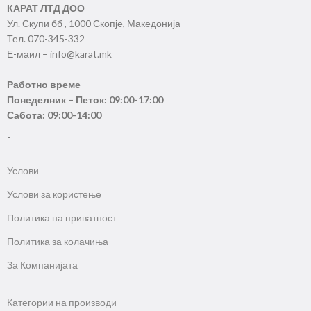
КАРАТ ЛТД ДОО
Ул. Скупи бб , 1000 Скопје, Македонија
Тел. 070-345-332
Е-маил – info@karat.mk
Работно време
Понеделник – Петок: 09:00-17:00
Сабота: 09:00-14:00
-
Услови
Услови за користење
Политика на приватност
Политика за колачиња
За Компанијата
Категории на производи