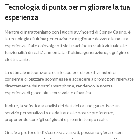
Tecnologia di punta per migliorare la tua
esperienza
Mentre ci intratteniamo con i giochi avvincenti di Spinsy Casino, è
la tecnologia di ultima generazione a migliorare davvero la nostra
esperienza. Dalle coinvolgenti slot machine in realtà virtuale alle
funzionalità di realtà aumentata di ultima generazione, ogni giro è
elettrizzante.
La ottimale integrazione con le app per dispositivi mobili ci
consente di piazzare scommesse e accedere a promozioni riservate
direttamente dai nostri smartphone, rendendo la nostra
esperienza di gioco più scorrevole e dinamica.
Inoltre, la sofisticata analisi dei dati del casinò garantisce un
servizio personalizzato e adattato alle nostre preferenze,
proponendo consigli sui giochi e premi in tempo reale.
Grazie a protocolli di sicurezza avanzati, possiamo giocare con