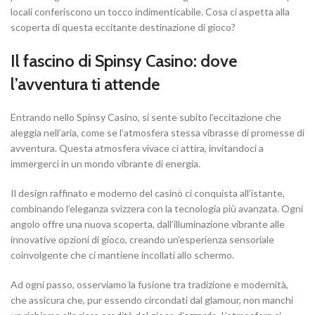
locali conferiscono un tocco indimenticabile. Cosa ci aspetta alla
scoperta di questa eccitante destinazione di gioco?
Il fascino di Spinsy Casino: dove
l’avventura ti attende
Entrando nello Spinsy Casino, si sente subito l’eccitazione che
aleggia nell’aria, come se l’atmosfera stessa vibrasse di promesse di
avventura. Questa atmosfera vivace ci attira, invitandoci a
immergerci in un mondo vibrante di energia.
Il design raffinato e moderno del casinò ci conquista all’istante,
combinando l’eleganza svizzera con la tecnologia più avanzata. Ogni
angolo offre una nuova scoperta, dall’illuminazione vibrante alle
innovative opzioni di gioco, creando un’esperienza sensoriale
coinvolgente che ci mantiene incollati allo schermo.
Ad ogni passo, osserviamo la fusione tra tradizione e modernità,
che assicura che, pur essendo circondati dal glamour, non manchi