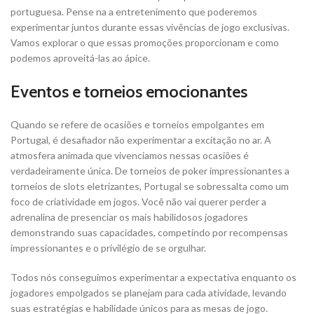
portuguesa. Pense na a entretenimento que poderemos
experimentar juntos durante essas vivências de jogo exclusivas.
Vamos explorar o que essas promoções proporcionam e como
podemos aproveitá-las ao ápice.
Eventos e torneios emocionantes
Quando se refere de ocasiões e torneios empolgantes em
Portugal, é desafiador não experimentar a excitação no ar. A
atmosfera animada que vivenciamos nessas ocasiões é
verdadeiramente única. De torneios de poker impressionantes a
torneios de slots eletrizantes, Portugal se sobressalta como um
foco de criatividade em jogos. Você não vai querer perder a
adrenalina de presenciar os mais habilidosos jogadores
demonstrando suas capacidades, competindo por recompensas
impressionantes e o privilégio de se orgulhar.
Todos nós conseguimos experimentar a expectativa enquanto os
jogadores empolgados se planejam para cada atividade, levando
suas estratégias e habilidade únicos para as mesas de jogo.