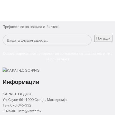
Пријавете се на нашиот е-билтен!
Е-маил адресата ќе се користи во согласност со нашата
политика
за приватност
Информации
КАРАТ ЛТД ДОО
Ул. Скупи бб , 1000 Скопје, Македонија
Тел. 070-345-332
Е-маил – info@karat.mk