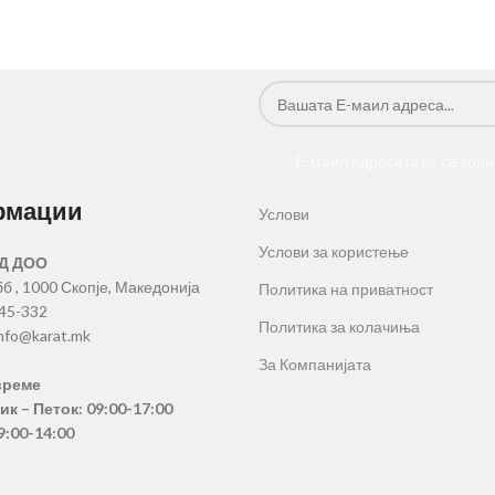
Е-маил адресата ќе се кори
рмации
Услови
Услови за користење
Д ДОО
бб , 1000 Скопје, Македонија
Политика на приватност
345-332
Политика за колачиња
nfo@karat.mk
За Компанијата
време
к – Петок: 09:00-17:00
9:00-14:00