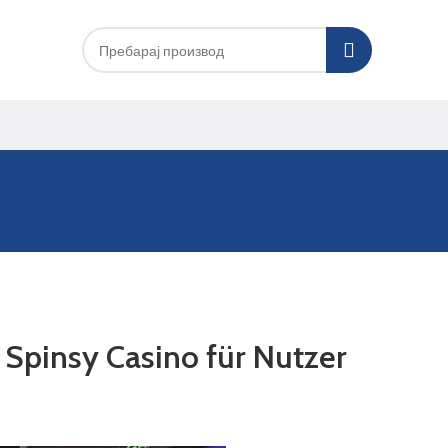
 Spinsy Casino für Nutzer