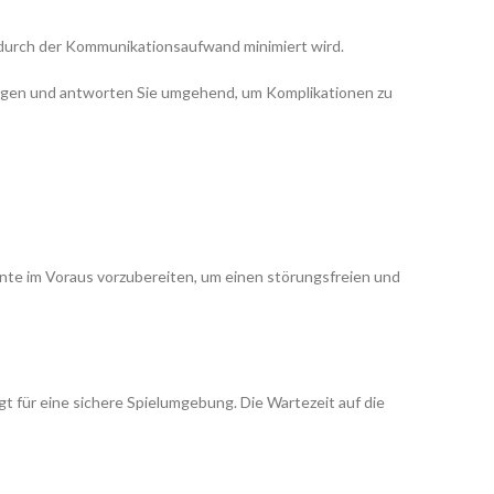
 wodurch der Kommunikationsaufwand minimiert wird.
fragen und antworten Sie umgehend, um Komplikationen zu
ente im Voraus vorzubereiten, um einen störungsfreien und
gt für eine sichere Spielumgebung. Die Wartezeit auf die