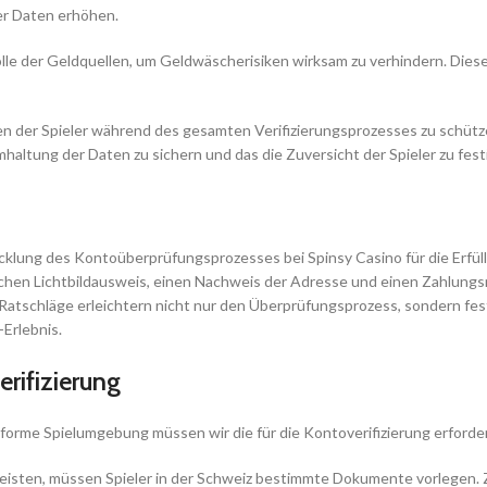
der Daten erhöhen.
e der Geldquellen, um Geldwäscherisiken wirksam zu verhindern. Diese
aten der Spieler während des gesamten Verifizierungsprozesses zu schütze
ltung der Daten zu sichern und das die Zuversicht der Spieler zu fest
lung des Kontoüberprüfungsprozesses bei Spinsy Casino für die Erfüllun
ichen Lichtbildausweis, einen Nachweis der Adresse und einen Zahlungs
Ratschläge erleichtern nicht nur den Überprüfungsprozess, sondern fes
Erlebnis.
rifizierung
forme Spielumgebung müssen wir die für die Kontoverifizierung erforder
isten, müssen Spieler in der Schweiz bestimmte Dokumente vorlegen. Zun