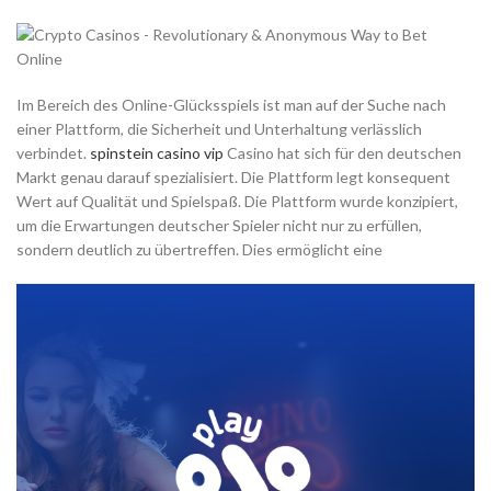
Im Bereich des Online-Glücksspiels ist man auf der Suche nach
einer Plattform, die Sicherheit und Unterhaltung verlässlich
verbindet.
spinstein casino vip
Casino hat sich für den deutschen
Markt genau darauf spezialisiert. Die Plattform legt konsequent
Wert auf Qualität und Spielspaß. Die Plattform wurde konzipiert,
um die Erwartungen deutscher Spieler nicht nur zu erfüllen,
sondern deutlich zu übertreffen. Dies ermöglicht eine