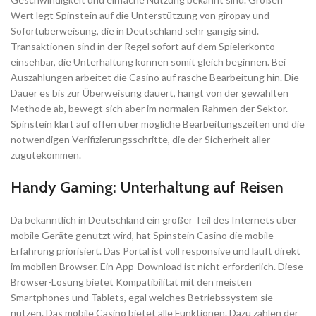
Wert legt Spinstein auf die Unterstützung von giropay und
Sofortüberweisung, die in Deutschland sehr gängig sind.
Transaktionen sind in der Regel sofort auf dem Spielerkonto
einsehbar, die Unterhaltung können somit gleich beginnen. Bei
Auszahlungen arbeitet die Casino auf rasche Bearbeitung hin. Die
Dauer es bis zur Überweisung dauert, hängt von der gewählten
Methode ab, bewegt sich aber im normalen Rahmen der Sektor.
Spinstein klärt auf offen über mögliche Bearbeitungszeiten und die
notwendigen Verifizierungsschritte, die der Sicherheit aller
zugutekommen.
Handy Gaming: Unterhaltung auf Reisen
Da bekanntlich in Deutschland ein großer Teil des Internets über
mobile Geräte genutzt wird, hat Spinstein Casino die mobile
Erfahrung priorisiert. Das Portal ist voll responsive und läuft direkt
im mobilen Browser. Ein App-Download ist nicht erforderlich. Diese
Browser-Lösung bietet Kompatibilität mit den meisten
Smartphones und Tablets, egal welches Betriebssystem sie
nutzen. Das mobile Casino bietet alle Funktionen. Dazu zählen der