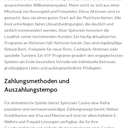
ansprechenden Willkommenspaket. Meist setzt es sich aus einer
Mischung von Bonusgeld und Freispielen. Diese Aktionen sind so
gemacht, dass sie einen guten Start auf der Plattform bieten. Alle
Boni unterliegen fairen Umsatzbedingungen, die deutlich und
einfach kommuniziert werden. Aber Spinstein honoriert die
Loyalität seiner bestehenden Kunden. Ein häufig aktualisiertes
Programm an Aktionen hält Aktionen bereit. Das sind regelmäßige
Reload-Boni , Freispiele für neue Slots, Cashback-Aktionen oder
spezielle Turniere. Ein VIP-Programm gewährt den engagiertesten
Spielern am Ende besondere Vorteile wie individuelle Betreuer,
großzügigere Limits und außergewöhnliche Privilegien.
Zahlungsmethoden und
Auszahlungstempo
Für einheimische Spieler bietet Spinstein Casino eine Reihe
populärer und vertrauenswürdiger Zahlungswege bereit. Neben
Kreditkarten wie Visa und Mastercard sind vor allem beliebte E-
Wallets und Prepaid-Lösungen verfügbar, die für ihre
Geschwindigkeit und einfache Nutzung bekannt sind. Großen