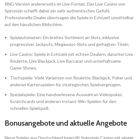
RNG-Version andererseits im Live-Format. Das Live Casino von
Spinstein schafft dabei ein sehr authentisches Gefühl.
Professionelle Dealer übertragen die Spiele in Echtzeit unmittelbar
auf den häuslichen Bildschirm.
Spielautomaten: Ein breites Sortiment an Slots, inklusive
progressiver Jackpots, Megaways-Slots und gefragten Titeln.
Live Casino: Spiele in Echtzeit mit echten Dealern, darunter Live
Roulette, Live Blackjack, Live Baccarat und unterhaltsame
Game-Shows.
Tischspiele: Viele Varianten von Roulette, Blackjack, Poker und
anderen Kartenspielen für strategisches Spielvergnügen.
Spezialspiele: Eine handverlesene Auswahl an Videopoker,
Scratchcards und anderen Instant-Win-Spielen für den
schnellen Spielspaß.
Bonusangebote und aktuelle Angebote
Neue Spieler aus Deutschland begrüßt Spinstein Casino mit einem