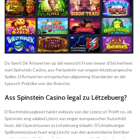
Do fannt Dir Äntwerten op déi meescht Froen iwwer d’Sécherheet
vum Spinstein Casino, aus Perspektiv vun engem lëtzebuergesche
Spiller. D’Äntwerten entspriechen allgemeng Standarder an déi
typesch Praktike vun der Branche.
Ass Spinstein Casino legal zu Lëtzebuerg?
D’Rechtméissegkeet hänkt exklusiv vun der Lizenz of. Préift no, ob
Spinstein eng valabel Lizenz vun enger europäescher Autoritéit
huet, déi Operatiounen zu Lëtzebuerg erlaabt. D’Lëtzebuerger
Spillkommissioun huet eng Lëscht vun den autoriséierte Betriber