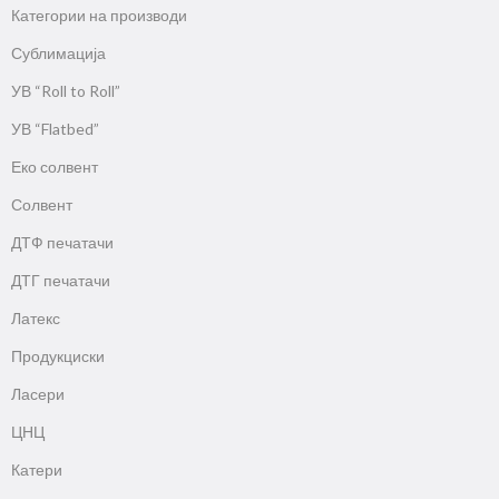
Категории на производи
Сублимација
УВ “Roll to Roll”
УВ “Flatbed”
Еко солвент
Солвент
ДТФ печатачи
ДТГ печатачи
Латекс
Продукциски
Ласери
ЦНЦ
Катери