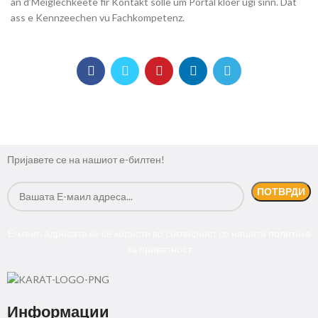
an d’Méiglechkeete fir Kontakt solle um Portal kloer ugi sinn. Dat
ass e Kennzeechen vu Fachkompetenz.
Пријавете се на нашиот е-билтен!
Е-маил адресата ќе се користи во согласност со нашата
политика
за приватност
Информации