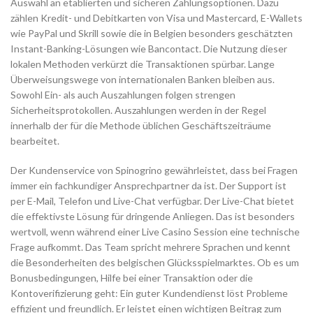
Auswahl an etablierten und sicheren Zahlungsoptionen. Dazu
zählen Kredit- und Debitkarten von Visa und Mastercard, E-Wallets
wie PayPal und Skrill sowie die in Belgien besonders geschätzten
Instant-Banking-Lösungen wie Bancontact. Die Nutzung dieser
lokalen Methoden verkürzt die Transaktionen spürbar. Lange
Überweisungswege von internationalen Banken bleiben aus.
Sowohl Ein- als auch Auszahlungen folgen strengen
Sicherheitsprotokollen. Auszahlungen werden in der Regel
innerhalb der für die Methode üblichen Geschäftszeiträume
bearbeitet.
Der Kundenservice von Spinogrino gewährleistet, dass bei Fragen
immer ein fachkundiger Ansprechpartner da ist. Der Support ist
per E-Mail, Telefon und Live-Chat verfügbar. Der Live-Chat bietet
die effektivste Lösung für dringende Anliegen. Das ist besonders
wertvoll, wenn während einer Live Casino Session eine technische
Frage aufkommt. Das Team spricht mehrere Sprachen und kennt
die Besonderheiten des belgischen Glücksspielmarktes. Ob es um
Bonusbedingungen, Hilfe bei einer Transaktion oder die
Kontoverifizierung geht: Ein guter Kundendienst löst Probleme
effizient und freundlich. Er leistet einen wichtigen Beitrag zum