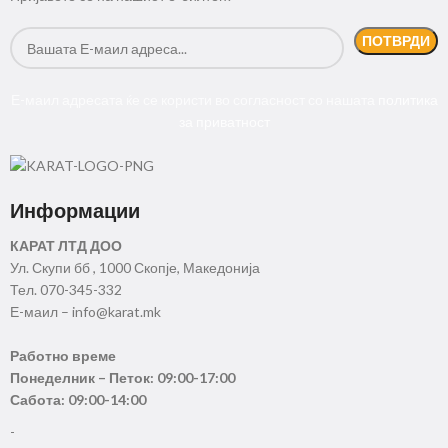
Е-маил адресата ќе се користи во согласност со нашата
политика
за приватност
Информации
КАРАТ ЛТД ДОО
Ул. Скупи бб , 1000 Скопје, Македонија
Тел. 070-345-332
Е-маил – info@karat.mk
Работно време
Понеделник – Петок: 09:00-17:00
Сабота: 09:00-14:00
-