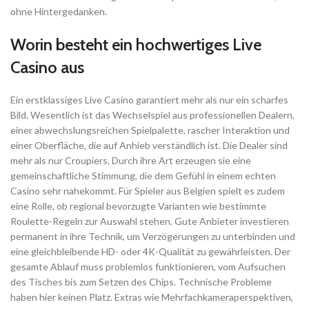
ohne Hintergedanken.
Worin besteht ein hochwertiges Live
Casino aus
Ein erstklassiges Live Casino garantiert mehr als nur ein scharfes
Bild. Wesentlich ist das Wechselspiel aus professionellen Dealern,
einer abwechslungsreichen Spielpalette, rascher Interaktion und
einer Oberfläche, die auf Anhieb verständlich ist. Die Dealer sind
mehr als nur Croupiers. Durch ihre Art erzeugen sie eine
gemeinschaftliche Stimmung, die dem Gefühl in einem echten
Casino sehr nahekommt. Für Spieler aus Belgien spielt es zudem
eine Rolle, ob regional bevorzugte Varianten wie bestimmte
Roulette-Regeln zur Auswahl stehen. Gute Anbieter investieren
permanent in ihre Technik, um Verzögerungen zu unterbinden und
eine gleichbleibende HD- oder 4K-Qualität zu gewährleisten. Der
gesamte Ablauf muss problemlos funktionieren, vom Aufsuchen
des Tisches bis zum Setzen des Chips. Technische Probleme
haben hier keinen Platz. Extras wie Mehrfachkameraperspektiven,