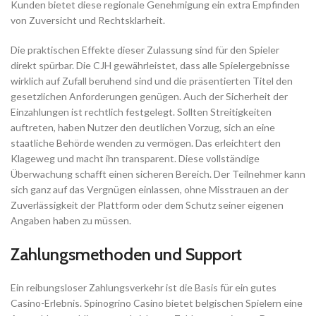
Kunden bietet diese regionale Genehmigung ein extra Empfinden
von Zuversicht und Rechtsklarheit.
Die praktischen Effekte dieser Zulassung sind für den Spieler
direkt spürbar. Die CJH gewährleistet, dass alle Spielergebnisse
wirklich auf Zufall beruhend sind und die präsentierten Titel den
gesetzlichen Anforderungen genügen. Auch der Sicherheit der
Einzahlungen ist rechtlich festgelegt. Sollten Streitigkeiten
auftreten, haben Nutzer den deutlichen Vorzug, sich an eine
staatliche Behörde wenden zu vermögen. Das erleichtert den
Klageweg und macht ihn transparent. Diese vollständige
Überwachung schafft einen sicheren Bereich. Der Teilnehmer kann
sich ganz auf das Vergnügen einlassen, ohne Misstrauen an der
Zuverlässigkeit der Plattform oder dem Schutz seiner eigenen
Angaben haben zu müssen.
Zahlungsmethoden und Support
Ein reibungsloser Zahlungsverkehr ist die Basis für ein gutes
Casino-Erlebnis. Spinogrino Casino bietet belgischen Spielern eine