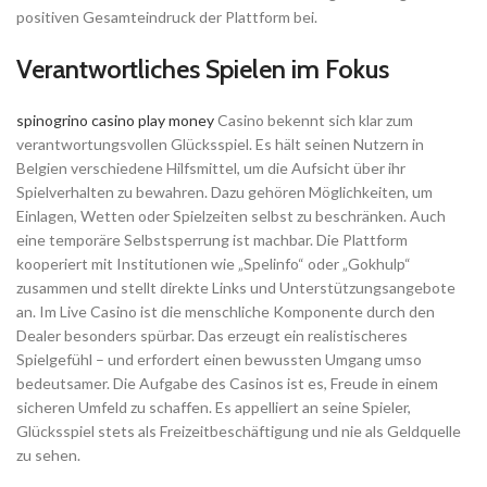
positiven Gesamteindruck der Plattform bei.
Verantwortliches Spielen im Fokus
spinogrino casino play money
Casino bekennt sich klar zum
verantwortungsvollen Glücksspiel. Es hält seinen Nutzern in
Belgien verschiedene Hilfsmittel, um die Aufsicht über ihr
Spielverhalten zu bewahren. Dazu gehören Möglichkeiten, um
Einlagen, Wetten oder Spielzeiten selbst zu beschränken. Auch
eine temporäre Selbstsperrung ist machbar. Die Plattform
kooperiert mit Institutionen wie „Spelinfo“ oder „Gokhulp“
zusammen und stellt direkte Links und Unterstützungsangebote
an. Im Live Casino ist die menschliche Komponente durch den
Dealer besonders spürbar. Das erzeugt ein realistischeres
Spielgefühl – und erfordert einen bewussten Umgang umso
bedeutsamer. Die Aufgabe des Casinos ist es, Freude in einem
sicheren Umfeld zu schaffen. Es appelliert an seine Spieler,
Glücksspiel stets als Freizeitbeschäftigung und nie als Geldquelle
zu sehen.