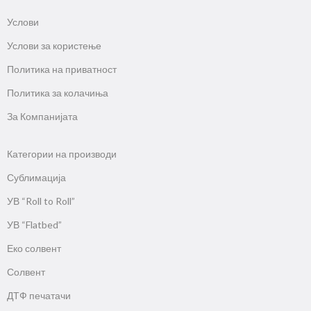
Услови
Услови за користење
Политика на приватност
Политика за колачиња
За Компанијата
Категории на производи
Сублимација
УВ “Roll to Roll”
УВ “Flatbed”
Еко солвент
Солвент
ДТФ печатачи