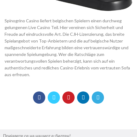
Spinogrino Casino liefert belgischen Spielern einen durchweg
gelungenen Live Casino Teil. Hier vereinen sich Sicherheit und
Freude auf eindrucksvolle Art. Die CJH-Lizenzierung, das breite
Spielangebot von Top-Anbietern und die auf belgische Nutzer
maßgeschneiderte Erfahrung bilden eine vertrauenswürdige und
spannende Spielumgebung. Wer die Ratschläge zum
verantwortungsvollen Spielen beherzigt, kann sich auf ein
authentisches und redliches Casino-Erlebnis vom vertrauten Sofa
aus erfreuen.
Пријавете се на нашиот е-билтен!