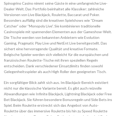
Spinogrino Casino nimmt seine Gäste in eine umfangreiche Live-
Dealer-Welt. Das Portfolio beinhaltet alle Klassiker: zahlreiche
Versionen von Live Blackjack, Roulette, Baccarat und Poker.
Besonders auffällig sind die kreativen Spielshows wie “Dream
Catcher” oder “Monopoly Live”. Sie kombinieren traditionelle
Casinospiele mit spannenden Elementen aus der Gameshow-Welt.
Die Tische werden von bekannten Anbietern wie Evolution
Gaming, Pragmatic Play Live und NetEnt Live bereitgestellt. Das
sichert eine hervorragende Qualität und kreative Formate.
Belgische Spieler werden sich vielleicht für die europäischen und
französischen Roulette-Tische mit ihren speziellen Regeln
entscheiden. Dank verschiedener Einsatzlimits finden sowohl
Gelegenheitsspieler als auch High Roller den geeigneten Tisch.
Ein sorgfältiger Blick zahlt sich aus. Im Blackjack-Bereich existiert
nicht nur die klassische Variante bereit. Es gibt auch reizvolle
Abwandlungen wie Infinite Blackjack, Lightning Blackjack oder Free
Bet Blackjack. Sie führen besondere Bonusregeln und Side Bets ins
Spiel. Beim Roulette erstreckt sich das Angebot von Auto-
Roulette über das immersive Roulette bis hin zu Speed Roulette