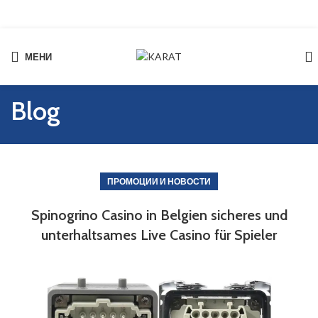
МЕНИ
Blog
ПРОМОЦИИ И НОВОСТИ
Spinogrino Casino in Belgien sicheres und
unterhaltsames Live Casino für Spieler