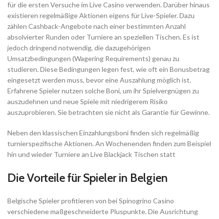
für die ersten Versuche im Live Casino verwenden. Darüber hinaus
existieren regelmäßige Aktionen eigens für Live-Spieler. Dazu
zählen Cashback-Angebote nach einer bestimmten Anzahl
absolvierter Runden oder Turniere an speziellen Tischen. Es ist
jedoch dringend notwendig, die dazugehörigen
Umsatzbedingungen (Wagering Requirements) genau zu
studieren. Diese Bedingungen legen fest, wie oft ein Bonusbetrag
eingesetzt werden muss, bevor eine Auszahlung möglich ist.
Erfahrene Spieler nutzen solche Boni, um ihr Spielvergnügen zu
auszudehnen und neue Spiele mit niedrigerem Risiko
auszuprobieren. Sie betrachten sie nicht als Garantie für Gewinne.
Neben den klassischen Einzahlungsboni finden sich regelmäßig
turnierspezifische Aktionen. An Wochenenden finden zum Beispiel
hin und wieder Turniere an Live Blackjack Tischen statt
Die Vorteile für Spieler in Belgien
Belgische Spieler profitieren von bei Spinogrino Casino
verschiedene maßgeschneiderte Pluspunkte. Die Ausrichtung