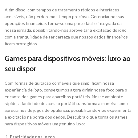
Além disso, com tempos de tratamento rápidos e interfaces
acessíveis, não perderemos tempo precioso. Gerenciar nossas
operações financeiras torna-se uma parte fácil e integrada da
nossa jornada, possibilitando-nos aproveitar a excitação do jogo
com a tranquilidade de ter certeza que nossos dados financeiros
ficam protegidos.
Games para dispositivos móveis: luxo ao
seu dispor
Com formas de quitação confiáveis que simplificam nossa
experiência de jogo, conseguimos agora dirigir nossa foco para o
encanto dos games para aparelhos portáteis. Nesse ambiente
rápido, a facilidade de acesso portátil transforma a maneira como
apreciamos de jogos de opulência, possibilitando-nos experimentar
a excitação na ponta dos dedos. Descubra o que torna os games
para dispositivos móveis um genuíno luxo:
Praticidade nos jogos