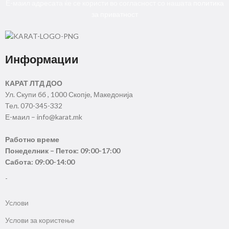
Е-маил адресата ќе се користи во согласност со нашата
политика
за приватност
Информации
КАРАТ ЛТД ДОО
Ул. Скупи бб , 1000 Скопје, Македонија
Тел. 070-345-332
Е-маил – info@karat.mk
Работно време
Понеделник – Петок: 09:00-17:00
Сабота: 09:00-14:00
-
Услови
Услови за користење