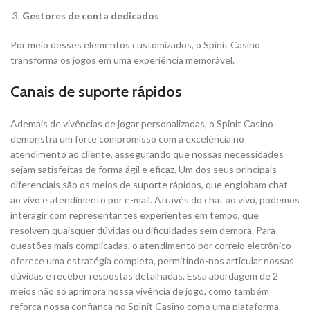
Gestores de conta dedicados
Por meio desses elementos customizados, o Spinit Casino
transforma os jogos em uma experiência memorável.
Canais de suporte rápidos
Ademais de vivências de jogar personalizadas, o Spinit Casino
demonstra um forte compromisso com a excelência no
atendimento ao cliente, assegurando que nossas necessidades
sejam satisfeitas de forma ágil e eficaz. Um dos seus principais
diferenciais são os meios de suporte rápidos, que englobam chat
ao vivo e atendimento por e-mail. Através do chat ao vivo, podemos
interagir com representantes experientes em tempo, que
resolvem quaisquer dúvidas ou dificuldades sem demora. Para
questões mais complicadas, o atendimento por correio eletrônico
oferece uma estratégia completa, permitindo-nos articular nossas
dúvidas e receber respostas detalhadas. Essa abordagem de 2
meios não só aprimora nossa vivência de jogo, como também
reforça nossa confiança no Spinit Casino como uma plataforma