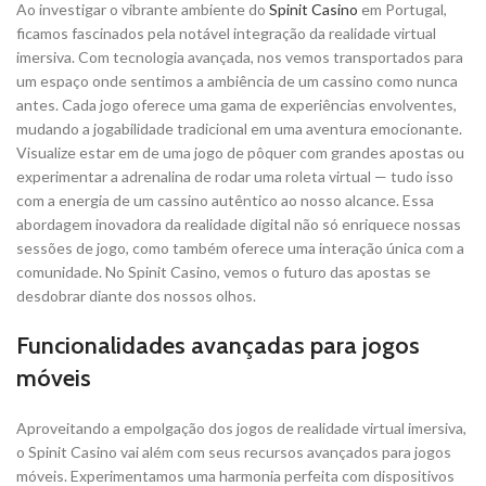
Ao investigar o vibrante ambiente do
Spinit Casino
em Portugal,
ficamos fascinados pela notável integração da realidade virtual
imersiva. Com tecnologia avançada, nos vemos transportados para
um espaço onde sentimos a ambiência de um cassino como nunca
antes. Cada jogo oferece uma gama de experiências envolventes,
mudando a jogabilidade tradicional em uma aventura emocionante.
Visualize estar em de uma jogo de pôquer com grandes apostas ou
experimentar a adrenalina de rodar uma roleta virtual — tudo isso
com a energia de um cassino autêntico ao nosso alcance. Essa
abordagem inovadora da realidade digital não só enriquece nossas
sessões de jogo, como também oferece uma interação única com a
comunidade. No Spinit Casino, vemos o futuro das apostas se
desdobrar diante dos nossos olhos.
Funcionalidades avançadas para jogos
móveis
Aproveitando a empolgação dos jogos de realidade virtual imersiva,
o Spinit Casino vai além com seus recursos avançados para jogos
móveis. Experimentamos uma harmonia perfeita com dispositivos