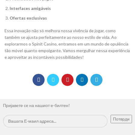
Interfaces amigáveis
Ofertas exclusivas
Essa inovação não só melhora nossa vivência de jogar, como
também se ajusta perfeitamente ao nosso estilo de vida. Ao
explorarmos o Spinit Casino, entramos em um mundo de opulência
tão móvel quanto empolgante. Vamos mergulhar nessa experiência
e aproveitar as incontáveis possibilidades!
Пријавете се на нашиот е-билтен!