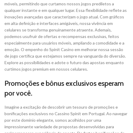
móveis, permitindo que curtamos nossos jogos prediletos a
qualquer instante e em qualquer lugar. Essa flexibilidade reflete as
inovações avançadas que caracterizam o jogo atual. Com gráficos
em alta definição e interfaces amigáveis, nossa vivência em
celulares se transforma genuinamente atraente. Ademais,
podemos usufruir de ofertas e recompensas exclusivas, feitos
especialmente para usuários móveis, ampliando a comodidade e a
emoção. O empenho do Spinit Casino em melhorar nossa sessão
de jogo certifica que estejamos sempre na vanguarda do diversão.
Explore as possibilidades e adote o futuro das apostas enquanto
curtimos jogos premium em nossos celulares.
Promoções e bônus exclusivos esperam
por você.
Imagine a excitação de descobrir um tesouro de promoções e
bonificações exclusivos no Cassino Spinit em Portugal. Ao navegar
por este domínio elegante, somos acolhidos por uma
impressionante variedade de propostas desenvolvidas para