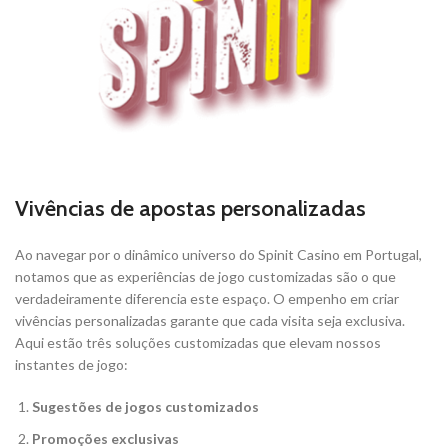
Vivências de apostas personalizadas
Ao navegar por o dinâmico universo do Spinit Casino em Portugal,
notamos que as experiências de jogo customizadas são o que
verdadeiramente diferencia este espaço. O empenho em criar
vivências personalizadas garante que cada visita seja exclusiva.
Aqui estão três soluções customizadas que elevam nossos
instantes de jogo:
Sugestões de jogos customizados
Promoções exclusivas