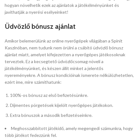
hogyan növelhetik ezek az ajánlatok a játékélményünket és
javíthatják a nyerési esélyeinket!
Üdvözlő bónusz ajánlat
Amikor belemerülünk az online nyerőgépek világában a Spinit
Kaszinóban, nem tudunk nem örülni a csábító üdvözlő bónusz
ajánlat miatt, amelyet kifejezetten a nyerőgépes játékosoknak
terveztek. Ez a kecsegtető üdvözlőcsomag növeli a
játékélményünket, és készen állít minket a jelentős
nyereményekre. A bónusz kondícióinak ismerete nélkülözhetetlen,
ezért íme, mire számíthatunk:
100%-os bónusz az első befizetésünkre.
Díjmentes pörgetések kijelölt nyerőgépes játékokon.
Extra bónuszok a második befizetéseinkre.
Meghosszabbított játékidő, amely megengedi számunkra, hogy
több játékot fedezzünk fel.