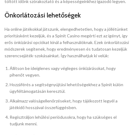
töltött időnk szórakoztató és a képességeinkhez igazodó legyen.
Önkorlátozási lehetőségek
Ha online játékokkal játszunk, elengedhetetlen, hogy a jóllétünket
prioritásként kezeljük, és a Spinit Casino megérti ezt az igényt, így
erős önkizárási opciókat kínál a felhasználóknak. Ezek önkorlátozási
módszerek segítenek, hogy eredményesen és tudatosan kezeljük
szerencsejáték-szokásainkat. Így használhatjuk ki velük:
Állítson be ideiglenes vagy végleges önkizárásokat, hogy
pihenőt vegyen.
Hozzáférés a segítségnyújtási lehetőségekhez a Spinit külön
ügyféltámogatásán keresztül.
Alkalmazz valóságellenőrzéseket, hogy tájékozott legyél a
játékidő hosszával összefüggésben.
Regisztráljon lehűlési periódusokra, hogy ha szükséges el
tudjunk menni.