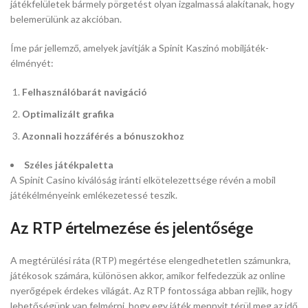
játékfelületek bármely pörgetést olyan izgalmassá alakítanak, hogy
belemerülünk az akcióban.
Íme pár jellemző, amelyek javítják a Spinit Kaszinó mobiljáték-
élményét:
Felhasználóbarát navigáció
Optimalizált grafika
Azonnali hozzáférés a bónuszokhoz
Széles játékpaletta
A Spinit Casino kiválóság iránti elkötelezettsége révén a mobil
játékélményeink emlékezetessé teszik.
Az RTP értelmezése és jelentősége
A megtérülési ráta (RTP) megértése elengedhetetlen számunkra,
játékosok számára, különösen akkor, amikor felfedezzük az online
nyerőgépek érdekes világát. Az RTP fontossága abban rejlik, hogy
lehetőségünk van felmérni, hogy egy játék mennyit térül meg az idő