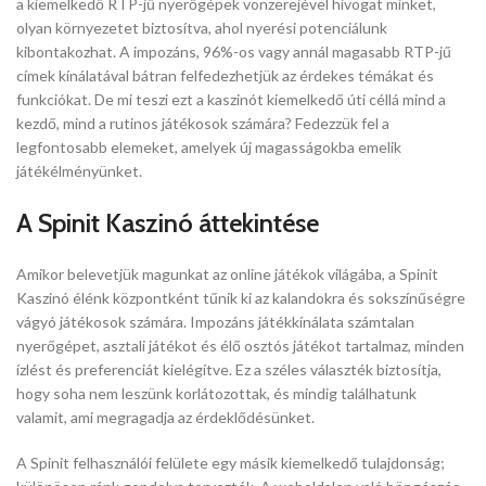
a kiemelkedő RTP-jű nyerőgépek vonzerejével hívogat minket,
olyan környezetet biztosítva, ahol nyerési potenciálunk
kibontakozhat. A impozáns, 96%-os vagy annál magasabb RTP-jű
címek kínálatával bátran felfedezhetjük az érdekes témákat és
funkciókat. De mi teszi ezt a kaszinót kiemelkedő úti céllá mind a
kezdő, mind a rutinos játékosok számára? Fedezzük fel a
legfontosabb elemeket, amelyek új magasságokba emelik
játékélményünket.
A Spinit Kaszinó áttekintése
Amikor belevetjük magunkat az online játékok világába, a Spinit
Kaszinó élénk központként tűnik ki az kalandokra és sokszínűségre
vágyó játékosok számára. Impozáns játékkínálata számtalan
nyerőgépet, asztali játékot és élő osztós játékot tartalmaz, minden
ízlést és preferenciát kielégítve. Ez a széles választék biztosítja,
hogy soha nem leszünk korlátozottak, és mindig találhatunk
valamit, ami megragadja az érdeklődésünket.
A Spinit felhasználói felülete egy másik kiemelkedő tulajdonság;