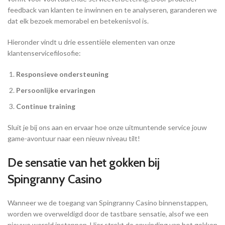
feedback van klanten te inwinnen en te analyseren, garanderen we
dat elk bezoek memorabel en betekenisvol is.
Hieronder vindt u drie essentiële elementen van onze
klantenservicefilosofie:
Responsieve ondersteuning
Persoonlijke ervaringen
Continue training
Sluit je bij ons aan en ervaar hoe onze uitmuntende service jouw
game-avontuur naar een nieuw niveau tilt!
De sensatie van het gokken bij
Spingranny Casino
Wanneer we de toegang van Spingranny Casino binnenstappen,
worden we overweldigd door de tastbare sensatie, alsof we een
nieuwe wereld instappen. Hier strekt de opwinding van het gokken