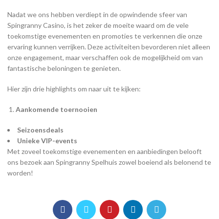
Nadat we ons hebben verdiept in de opwindende sfeer van
Spingranny Casino, is het zeker de moeite waard om de vele
toekomstige evenementen en promoties te verkennen die onze
ervaring kunnen verrijken. Deze activiteiten bevorderen niet alleen
onze engagement, maar verschaffen ook de mogelijkheid om van
fantastische beloningen te genieten.
Hier zijn drie highlights om naar uit te kijken:
Aankomende toernooien
Seizoensdeals
Unieke VIP-events
Met zoveel toekomstige evenementen en aanbiedingen belooft
ons bezoek aan Spingranny Spelhuis zowel boeiend als belonend te
worden!