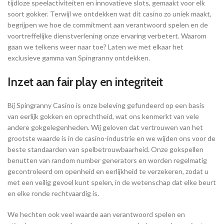
tijdloze speelactiviteiten en innovatieve slots, gemaakt voor elk
soort gokker. Terwijl we ontdekken wat dit casino zo uniek maakt,
begrijpen we hoe de commitment aan verantwoord spelen en de
voortreffelijke dienstverlening onze ervaring verbetert. Waarom
gaan we telkens weer naar toe? Laten we met elkaar het
exclusieve gamma van Spingranny ontdekken.
Inzet aan fair play en integriteit
Bij Spingranny Casino is onze beleving gefundeerd op een basis
van eerlijk gokken en oprechtheid, wat ons kenmerkt van vele
andere gokgelegenheden. Wij geloven dat vertrouwen van het
grootste waarde is in de casino-industrie en we wijden ons voor de
beste standaarden van spelbetrouwbaarheid. Onze gokspellen
benutten van random number generators en worden regelmatig
gecontroleerd om openheid en eerlijkheid te verzekeren, zodat u
met een veilig gevoel kunt spelen, in de wetenschap dat elke beurt
en elke ronde rechtvaardig is.
We hechten ook veel waarde aan verantwoord spelen en