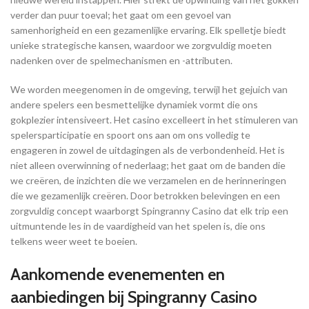
verder dan puur toeval; het gaat om een gevoel van
samenhorigheid en een gezamenlijke ervaring. Elk spelletje biedt
unieke strategische kansen, waardoor we zorgvuldig moeten
nadenken over de spelmechanismen en -attributen.
We worden meegenomen in de omgeving, terwijl het gejuich van
andere spelers een besmettelijke dynamiek vormt die ons
gokplezier intensiveert. Het casino excelleert in het stimuleren van
spelersparticipatie en spoort ons aan om ons volledig te
engageren in zowel de uitdagingen als de verbondenheid. Het is
niet alleen overwinning of nederlaag; het gaat om de banden die
we creëren, de inzichten die we verzamelen en de herinneringen
die we gezamenlijk creëren. Door betrokken belevingen en een
zorgvuldig concept waarborgt Spingranny Casino dat elk trip een
uitmuntende les in de vaardigheid van het spelen is, die ons
telkens weer weet te boeien.
Aankomende evenementen en
aanbiedingen bij Spingranny Casino