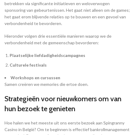
betrekken via significante initiatieven en weloverwogen
sponsoring van gebeurtenissen. Het gaat niet alleen om de games;
het gaat erom blijvende relaties op te bouwen en een gevoel van
verbondenheid te bevorderen.
Hieronder volgen drie essentiële manieren waarop we de
verbondenheid met de gemeenschap bevorderen:
Plaatselijke liefdadigheidscampagnes
Culturele festivals
Workshops en cursussen
Samen creëren we memories die ertoe doen.
Strategieën voor nieuwkomers om van
hun bezoek te genieten
Hoe halen we het meeste uit ons eerste bezoek aan Spingranny
Casino in België? Om te beginnen is effectief bankrollmanagement