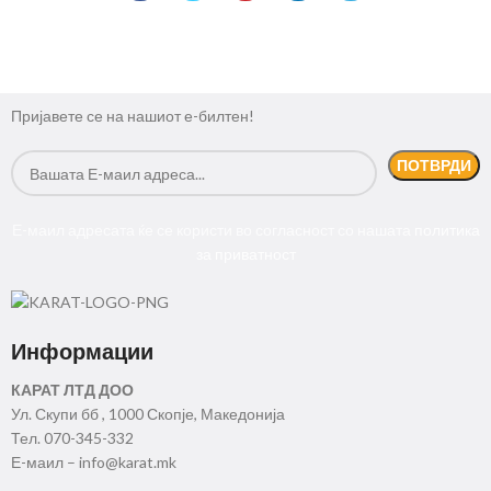
Пријавете се на нашиот е-билтен!
Е-маил адресата ќе се користи во согласност со нашата
политика
за приватност
Информации
КАРАТ ЛТД ДОО
Ул. Скупи бб , 1000 Скопје, Македонија
Тел. 070-345-332
Е-маил – info@karat.mk