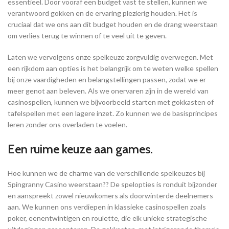
essentieel. Door vooraf een budget vast te stellen, kunnen we
verantwoord gokken en de ervaring plezierig houden. Het is
cruciaal dat we ons aan dit budget houden en de drang weerstaan
om verlies terug te winnen of te veel uit te geven.
Laten we vervolgens onze spelkeuze zorgvuldig overwegen. Met
een rijkdom aan opties is het belangrijk om te weten welke spellen
bij onze vaardigheden en belangstellingen passen, zodat we er
meer genot aan beleven. Als we onervaren zijn in de wereld van
casinospellen, kunnen we bijvoorbeeld starten met gokkasten of
tafelspellen met een lagere inzet. Zo kunnen we de basisprincipes
leren zonder ons overladen te voelen.
Een ruime keuze aan games.
Hoe kunnen we de charme van de verschillende spelkeuzes bij
Spingranny Casino weerstaan?? De spelopties is ronduit bijzonder
en aanspreekt zowel nieuwkomers als doorwinterde deelnemers
aan. We kunnen ons verdiepen in klassieke casinospellen zoals
poker, eenentwintigen en roulette, die elk unieke strategische