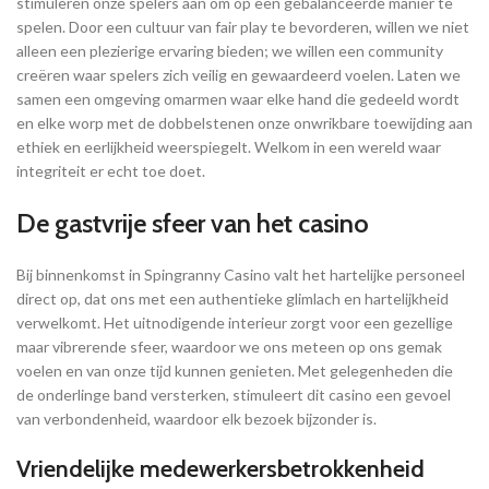
stimuleren onze spelers aan om op een gebalanceerde manier te
spelen. Door een cultuur van fair play te bevorderen, willen we niet
alleen een plezierige ervaring bieden; we willen een community
creëren waar spelers zich veilig en gewaardeerd voelen. Laten we
samen een omgeving omarmen waar elke hand die gedeeld wordt
en elke worp met de dobbelstenen onze onwrikbare toewijding aan
ethiek en eerlijkheid weerspiegelt. Welkom in een wereld waar
integriteit er echt toe doet.
De gastvrije sfeer van het casino
Bij binnenkomst in Spingranny Casino valt het hartelijke personeel
direct op, dat ons met een authentieke glimlach en hartelijkheid
verwelkomt. Het uitnodigende interieur zorgt voor een gezellige
maar vibrerende sfeer, waardoor we ons meteen op ons gemak
voelen en van onze tijd kunnen genieten. Met gelegenheden die
de onderlinge band versterken, stimuleert dit casino een gevoel
van verbondenheid, waardoor elk bezoek bijzonder is.
Vriendelijke medewerkersbetrokkenheid