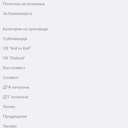
Политика за колачиња
За Компанијата
Категории на производи
Сублимација
УВ “Roll to Roll”
УВ “Flatbed”
Еко солвент
Солвент
ДТФ печатачи
ДТГ печатачи
Латекс
Продукциски
Ласери