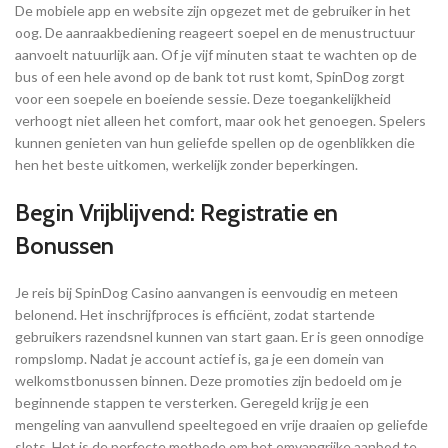
De mobiele app en website zijn opgezet met de gebruiker in het
oog. De aanraakbediening reageert soepel en de menustructuur
aanvoelt natuurlijk aan. Of je vijf minuten staat te wachten op de
bus of een hele avond op de bank tot rust komt, SpinDog zorgt
voor een soepele en boeiende sessie. Deze toegankelijkheid
verhoogt niet alleen het comfort, maar ook het genoegen. Spelers
kunnen genieten van hun geliefde spellen op de ogenblikken die
hen het beste uitkomen, werkelijk zonder beperkingen.
Begin Vrijblijvend: Registratie en
Bonussen
Je reis bij SpinDog Casino aanvangen is eenvoudig en meteen
belonend. Het inschrijfproces is efficiënt, zodat startende
gebruikers razendsnel kunnen van start gaan. Er is geen onnodige
rompslomp. Nadat je account actief is, ga je een domein van
welkomstbonussen binnen. Deze promoties zijn bedoeld om je
beginnende stappen te versterken. Geregeld krijg je een
mengeling van aanvullend speeltegoed en vrije draaien op geliefde
slots. Het is de perfecte methode om het omvangrijke aanbod te