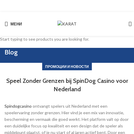
МЕНИ
Search
Start typing to see products you are looking for.
Blog
ПРОМОЦИИ И НОВОСТИ
Speel Zonder Grenzen bij SpinDog Casino voor
Nederland
Spindogcasino
ontvangt spelers uit Nederland met een
speelervaring zonder grenzen. Hier vind je een mix van innovatie,
bescherming en vermaak die goed werkt. Het platform valt op door
een duidelijke focus op kwaliteit en een design dat de speler als
middelpunt plaatst, of je nu start of al jaren actief bent. Door een