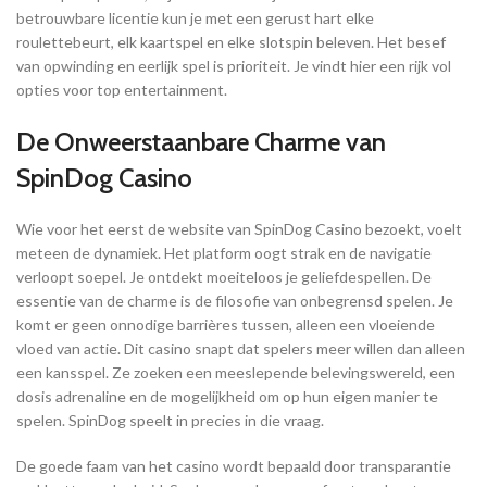
betrouwbare licentie kun je met een gerust hart elke
roulettebeurt, elk kaartspel en elke slotspin beleven. Het besef
van opwinding en eerlijk spel is prioriteit. Je vindt hier een rijk vol
opties voor top entertainment.
De Onweerstaanbare Charme van
SpinDog Casino
Wie voor het eerst de website van SpinDog Casino bezoekt, voelt
meteen de dynamiek. Het platform oogt strak en de navigatie
verloopt soepel. Je ontdekt moeiteloos je geliefdespellen. De
essentie van de charme is de filosofie van onbegrensd spelen. Je
komt er geen onnodige barrières tussen, alleen een vloeiende
vloed van actie. Dit casino snapt dat spelers meer willen dan alleen
een kansspel. Ze zoeken een meeslepende belevingswereld, een
dosis adrenaline en de mogelijkheid om op hun eigen manier te
spelen. SpinDog speelt in precies in die vraag.
De goede faam van het casino wordt bepaald door transparantie