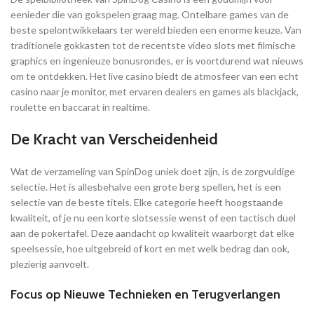
eenieder die van gokspelen graag mag. Ontelbare games van de
beste spelontwikkelaars ter wereld bieden een enorme keuze. Van
traditionele gokkasten tot de recentste video slots met filmische
graphics en ingenieuze bonusrondes, er is voortdurend wat nieuws
om te ontdekken. Het live casino biedt de atmosfeer van een echt
casino naar je monitor, met ervaren dealers en games als blackjack,
roulette en baccarat in realtime.
De Kracht van Verscheidenheid
Wat de verzameling van SpinDog uniek doet zijn, is de zorgvuldige
selectie. Het is allesbehalve een grote berg spellen, het is een
selectie van de beste titels. Elke categorie heeft hoogstaande
kwaliteit, of je nu een korte slotsessie wenst of een tactisch duel
aan de pokertafel. Deze aandacht op kwaliteit waarborgt dat elke
speelsessie, hoe uitgebreid of kort en met welk bedrag dan ook,
plezierig aanvoelt.
Focus op Nieuwe Technieken en Terugverlangen