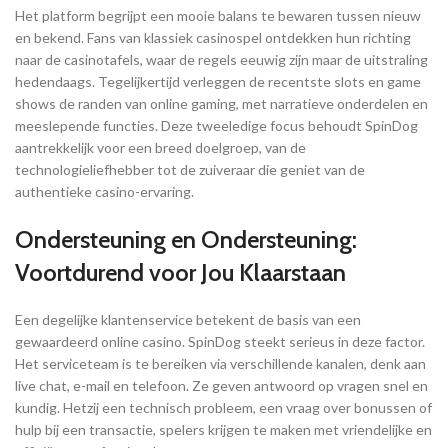
Het platform begrijpt een mooie balans te bewaren tussen nieuw
en bekend. Fans van klassiek casinospel ontdekken hun richting
naar de casinotafels, waar de regels eeuwig zijn maar de uitstraling
hedendaags. Tegelijkertijd verleggen de recentste slots en game
shows de randen van online gaming, met narratieve onderdelen en
meeslepende functies. Deze tweeledige focus behoudt SpinDog
aantrekkelijk voor een breed doelgroep, van de
technologieliefhebber tot de zuiveraar die geniet van de
authentieke casino-ervaring.
Ondersteuning en Ondersteuning:
Voortdurend voor Jou Klaarstaan
Een degelijke klantenservice betekent de basis van een
gewaardeerd online casino. SpinDog steekt serieus in deze factor.
Het serviceteam is te bereiken via verschillende kanalen, denk aan
live chat, e-mail en telefoon. Ze geven antwoord op vragen snel en
kundig. Hetzij een technisch probleem, een vraag over bonussen of
hulp bij een transactie, spelers krijgen te maken met vriendelijke en