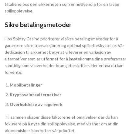
tiltakene oss den sikkerheten som er nødvendig for en trygg
spillopplevelse.
Sikre betalingsmetoder
Hos Spinsy Casino prioriterer vi sikre betalingsmetoder for å
garantere sikre transaksjoner og optimal spillerbeskyttelse. Vår
dedikasjon til sikkerhet betyr at vi leverer en variasjon av
alternativer som er utformet for å imøtekomme dine preferanser
samtidig som vi overholder bransjeforskrifter. Her er hva du kan
forvente:
Mobilbetalinger
Kryptovalutaalternativer
Overholdelse av regelverk
Til sammen skaper disse faktorene et omgivelser der du kan
fokusere på å nyte din spillopplevelse, med visshet om at din
økonomiske sikkerhet er vår prioritet.