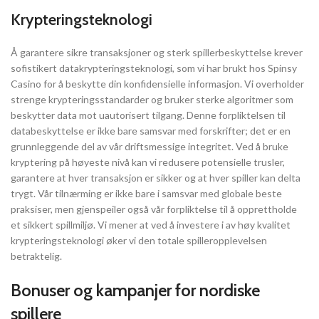
Krypteringsteknologi
Å garantere sikre transaksjoner og sterk spillerbeskyttelse krever
sofistikert datakrypteringsteknologi, som vi har brukt hos Spinsy
Casino for å beskytte din konfidensielle informasjon. Vi overholder
strenge krypteringsstandarder og bruker sterke algoritmer som
beskytter data mot uautorisert tilgang. Denne forpliktelsen til
databeskyttelse er ikke bare samsvar med forskrifter; det er en
grunnleggende del av vår driftsmessige integritet. Ved å bruke
kryptering på høyeste nivå kan vi redusere potensielle trusler,
garantere at hver transaksjon er sikker og at hver spiller kan delta
trygt. Vår tilnærming er ikke bare i samsvar med globale beste
praksiser, men gjenspeiler også vår forpliktelse til å opprettholde
et sikkert spillmiljø. Vi mener at ved å investere i av høy kvalitet
krypteringsteknologi øker vi den totale spilleropplevelsen
betraktelig.
Bonuser og kampanjer for nordiske
spillere