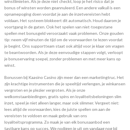
winstlimieten. Als je deze niet checkt, loop je het risico dat je
bonus of winsten worden geannuleerd. Een andere valkuil is een
opnamepoging doen voordat je aan de inzetvereisten hebt
voldaan. Het systeem blokkeert dit automatisch. Houd daarom je
voortgang in de gaten. Ook het spelen van niet-toegestane
spellen met bonusgeld veroorzaakt vaak problemen. Onze gouden
tip: neem vijf minuten de tijd om de voorwaarden te lezen voordat
je begint. Ons supportteam staat ook altijd voor je klaar om vragen
te beantwoorden. Als je deze eenvoudige stappen volgt, verloopt
je bonuservaring soepel, zonder problemen en met meer kans op
winst.
Bonussen bij Kaasino Casino zijn meer dan een marketingtruc. Het
zijn krachtige instrumenten die je speeltijd verlengen, je winkansen
vergroten en je plezier vergroten. Als je onze
welkomstaanbiedingen, gratis spins en loyaliteitsbeloningen slim
inzet, speel je niet alleen langer, maar ook slimmer. Vergeet niet:
lees altijd de voorwaarden, kies de juiste spellen om aan de
vereisten te voldoen en maak gebruik van ons
loyaliteitsprogramma. Zo maak je van elk bonusaanbod een
tastbare kans op succes. We nodigen je uit om vandaag nog bij