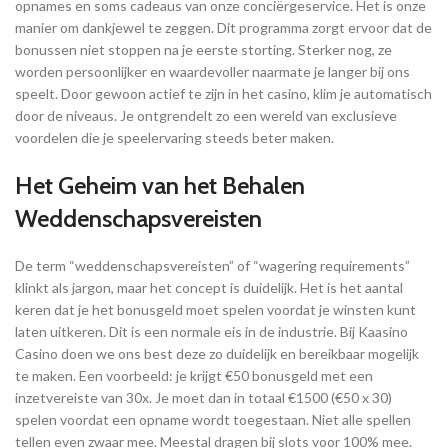
opnames en soms cadeaus van onze conciërgeservice. Het is onze
manier om dankjewel te zeggen. Dit programma zorgt ervoor dat de
bonussen niet stoppen na je eerste storting. Sterker nog, ze
worden persoonlijker en waardevoller naarmate je langer bij ons
speelt. Door gewoon actief te zijn in het casino, klim je automatisch
door de niveaus. Je ontgrendelt zo een wereld van exclusieve
voordelen die je speelervaring steeds beter maken.
Het Geheim van het Behalen
Weddenschapsvereisten
De term “weddenschapsvereisten” of “wagering requirements”
klinkt als jargon, maar het concept is duidelijk. Het is het aantal
keren dat je het bonusgeld moet spelen voordat je winsten kunt
laten uitkeren. Dit is een normale eis in de industrie. Bij Kaasino
Casino doen we ons best deze zo duidelijk en bereikbaar mogelijk
te maken. Een voorbeeld: je krijgt €50 bonusgeld met een
inzetvereiste van 30x. Je moet dan in totaal €1500 (€50 x 30)
spelen voordat een opname wordt toegestaan. Niet alle spellen
tellen even zwaar mee. Meestal dragen bij slots voor 100% mee.