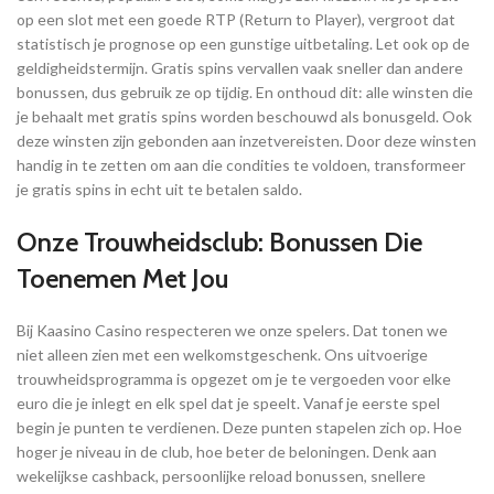
op een slot met een goede RTP (Return to Player), vergroot dat
statistisch je prognose op een gunstige uitbetaling. Let ook op de
geldigheidstermijn. Gratis spins vervallen vaak sneller dan andere
bonussen, dus gebruik ze op tijdig. En onthoud dit: alle winsten die
je behaalt met gratis spins worden beschouwd als bonusgeld. Ook
deze winsten zijn gebonden aan inzetvereisten. Door deze winsten
handig in te zetten om aan die condities te voldoen, transformeer
je gratis spins in echt uit te betalen saldo.
Onze Trouwheidsclub: Bonussen Die
Toenemen Met Jou
Bij Kaasino Casino respecteren we onze spelers. Dat tonen we
niet alleen zien met een welkomstgeschenk. Ons uitvoerige
trouwheidsprogramma is opgezet om je te vergoeden voor elke
euro die je inlegt en elk spel dat je speelt. Vanaf je eerste spel
begin je punten te verdienen. Deze punten stapelen zich op. Hoe
hoger je niveau in de club, hoe beter de beloningen. Denk aan
wekelijkse cashback, persoonlijke reload bonussen, snellere