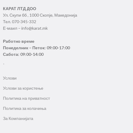
КАРАТ ЛТД ДОО
Ул. Скупи бб , 1000 Скопје, Македонија
Тел. 070-345-332
Е-маил – info@karat.mk
Работно време
Понеделник – Петок: 09:00-17:00
Сабота: 09:00-14:00
-
Услови
Услови за користење
Политика на приватност
Политика за колачиња
За Компанијата