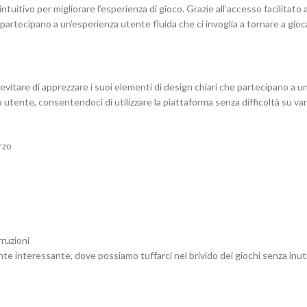
tuitivo per migliorare l’esperienza di gioco. Grazie all’accesso facilitato ai 
artecipano a un’esperienza utente fluida che ci invoglia a tornare a gioc
evitare di apprezzare i suoi elementi di design chiari che partecipano a u
za utente, consentendoci di utilizzare la piattaforma senza difficoltà su va
rzo
rruzioni
interessante, dove possiamo tuffarci nel brivido dei giochi senza inutili