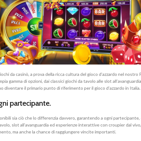
i giochi da casinò, a prova della ricca cultura del gioco d’azzardo nel nostr
’ampia gamma di opzioni, dai classici giochi da tavolo alle slot all’avangua
diventare il primario punto di riferimento per il gioco d’azzardo in Italia.
gni partecipante.
onibili sia ciò che lo differenzia davvero, garantendo a ogni partecipante, 
olo, slot all’avanguardia ed esperienze interattive con croupier dal vivo,
ento, ma anche la chance di raggiungere vincite importanti.