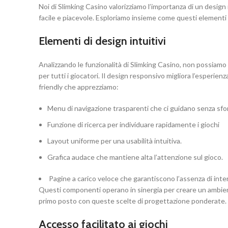
Noi di Slimking Casino valorizziamo l’importanza di un design in
facile e piacevole. Esploriamo insieme come questi elementi p
Elementi di design intuitivi
Analizzando le funzionalità di Slimking Casino, non possiamo 
per tutti i giocatori. Il design responsivo migliora l’esperien
friendly che apprezziamo:
Menu di navigazione trasparenti che ci guidano senza sfo
Funzione di ricerca per individuare rapidamente i giochi
Layout uniforme per una usabilità intuitiva.
Grafica audace che mantiene alta l’attenzione sul gioco.
Pagine a carico veloce che garantiscono l’assenza di inte
Questi componenti operano in sinergia per creare un ambiente 
primo posto con queste scelte di progettazione ponderate.
Accesso facilitato ai giochi