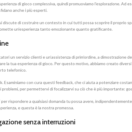
perienza di gioco complessiva, quindi promuoviamo l’esplorazione. Ad esem
sfidano anche i più esperti.
i; si discute di costruire un contesto in cui tutti possa scoprire il proprio
promette un’esperienza tanto emozionante quanto gratificante.
dine
 giocatori un servizio clienti e un’assistenza di prim’ordine, a dimostrazio
are la tua esperienza di gioco. Per questo motivo, abbiamo creato diversi 
orto telefonico.
ck. Esaminiamo con cura questi feedback, che ci aiuta a potenziare costan
problemi, per permettervi di focalizzarvi su ciò che è più importante: goder
ati per rispondere a qualsiasi domanda tu possa avere, indipendentemente 
sperienza, e questa è la nostra promessa.
igazione senza interruzioni