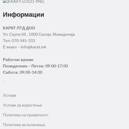
Информации
КАРАТ ЛТД ДОО
Ул. Скупи бб , 1000 Скопје, Македонија
Тел. 070-345-332
Е-маил – info@karat.mk
Работно време
Понеделник – Петок: 09:00-17:00
Сабота: 09:00-14:00
-
Услови
Услови за користење
Политика на приватност
Политика за колачиња