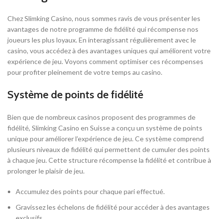
Chez Slimking Casino, nous sommes ravis de vous présenter les
avantages de notre programme de fidélité qui récompense nos
joueurs les plus loyaux. En interagissant régulièrement avec le
casino, vous accédez à des avantages uniques qui améliorent votre
expérience de jeu. Voyons comment optimiser ces récompenses
pour profiter pleinement de votre temps au casino.
Système de points de fidélité
Bien que de nombreux casinos proposent des programmes de
fidélité, Slimking Casino en Suisse a conçu un système de points
unique pour améliorer l’expérience de jeu. Ce système comprend
plusieurs niveaux de fidélité qui permettent de cumuler des points
à chaque jeu. Cette structure récompense la fidélité et contribue à
prolonger le plaisir de jeu.
Accumulez des points pour chaque pari effectué.
Gravissez les échelons de fidélité pour accéder à des avantages
exclusifs