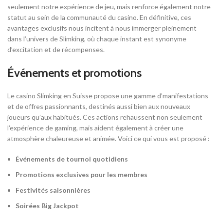
seulement notre expérience de jeu, mais renforce également notre
statut au sein de la communauté du casino. En définitive, ces
avantages exclusifs nous incitent à nous immerger pleinement
dans l’univers de Slimking, où chaque instant est synonyme
d’excitation et de récompenses.
Événements et promotions
Le casino Slimking en Suisse propose une gamme d’manifestations
et de offres passionnants, destinés aussi bien aux nouveaux
joueurs qu’aux habitués. Ces actions rehaussent non seulement
l’expérience de gaming, mais aident également à créer une
atmosphère chaleureuse et animée. Voici ce qui vous est proposé :
Événements de tournoi quotidiens
Promotions exclusives pour les membres
Festivités saisonnières
Soirées Big Jackpot