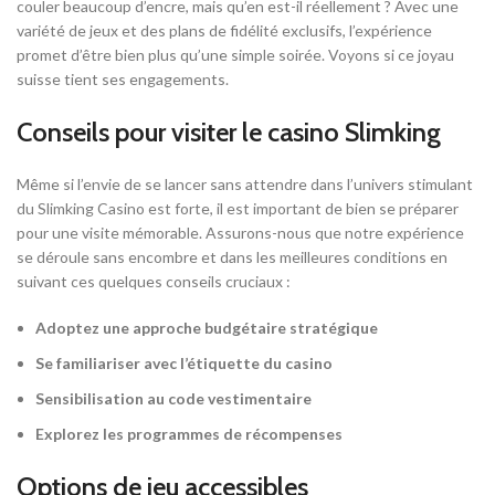
couler beaucoup d’encre, mais qu’en est-il réellement ? Avec une
variété de jeux et des plans de fidélité exclusifs, l’expérience
promet d’être bien plus qu’une simple soirée. Voyons si ce joyau
suisse tient ses engagements.
Conseils pour visiter le casino Slimking
Même si l’envie de se lancer sans attendre dans l’univers stimulant
du Slimking Casino est forte, il est important de bien se préparer
pour une visite mémorable. Assurons-nous que notre expérience
se déroule sans encombre et dans les meilleures conditions en
suivant ces quelques conseils cruciaux :
Adoptez une approche budgétaire stratégique
Se familiariser avec l’étiquette du casino
Sensibilisation au code vestimentaire
Explorez les programmes de récompenses
Options de jeu accessibles