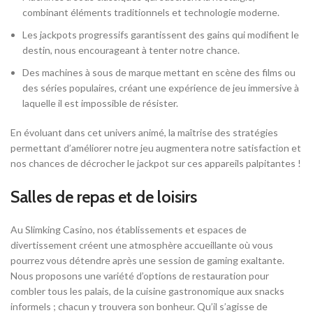
combinant éléments traditionnels et technologie moderne.
Les jackpots progressifs garantissent des gains qui modifient le
destin, nous encourageant à tenter notre chance.
Des machines à sous de marque mettant en scène des films ou
des séries populaires, créant une expérience de jeu immersive à
laquelle il est impossible de résister.
En évoluant dans cet univers animé, la maîtrise des stratégies
permettant d’améliorer notre jeu augmentera notre satisfaction et
nos chances de décrocher le jackpot sur ces appareils palpitantes !
Salles de repas et de loisirs
Au Slimking Casino, nos établissements et espaces de
divertissement créent une atmosphère accueillante où vous
pourrez vous détendre après une session de gaming exaltante.
Nous proposons une variété d’options de restauration pour
combler tous les palais, de la cuisine gastronomique aux snacks
informels ; chacun y trouvera son bonheur. Qu’il s’agisse de