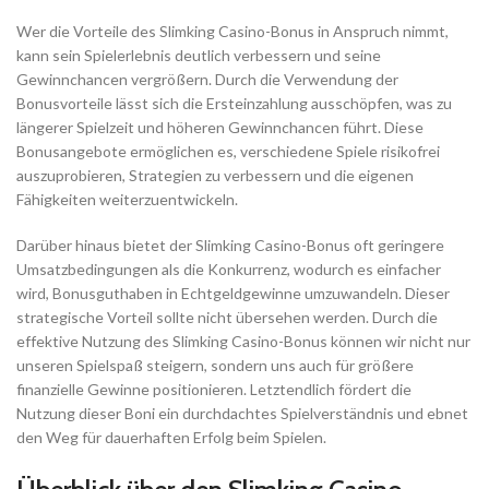
Wer die Vorteile des Slimking Casino-Bonus in Anspruch nimmt,
kann sein Spielerlebnis deutlich verbessern und seine
Gewinnchancen vergrößern. Durch die Verwendung der
Bonusvorteile lässt sich die Ersteinzahlung ausschöpfen, was zu
längerer Spielzeit und höheren Gewinnchancen führt. Diese
Bonusangebote ermöglichen es, verschiedene Spiele risikofrei
auszuprobieren, Strategien zu verbessern und die eigenen
Fähigkeiten weiterzuentwickeln.
Darüber hinaus bietet der Slimking Casino-Bonus oft geringere
Umsatzbedingungen als die Konkurrenz, wodurch es einfacher
wird, Bonusguthaben in Echtgeldgewinne umzuwandeln. Dieser
strategische Vorteil sollte nicht übersehen werden. Durch die
effektive Nutzung des Slimking Casino-Bonus können wir nicht nur
unseren Spielspaß steigern, sondern uns auch für größere
finanzielle Gewinne positionieren. Letztendlich fördert die
Nutzung dieser Boni ein durchdachtes Spielverständnis und ebnet
den Weg für dauerhaften Erfolg beim Spielen.