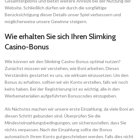
Gesamtergebnis und bietet weitere Anreize bei der Nutzung der
Website. Schließlich dürfen wir durch die sorgfältige
Berücksichtigung dieser Details unser Spiel verbessern und
möglicherweise unsere Gewinne steigern.
Wie erhalten Sie sich Ihren Slimking
Casino-Bonus
Wie können wir den Slimking Casino-Bonus optimal nutzen?
Zunächst müssen wir verstehen, wie Boni arbeiten. Dieses
Verständnis gestattet es uns, sie wirksam einzusetzen. Um den
Bonus zu erhalten, sollten wir ein Konto erstellen, falls wir noch
keins haben. Bei der Registrierung ist es wichtig, alle in den
Werbematerialien aufgeführten Bonuscodes einzugeben.
Als Nächstes machen wir unsere erste Einzahlung, da viele Boni an
diesen Schritt gebunden sind. Überprüfen Sie die
Mindesteinzahlungsbedingungen, um sicherzustellen, dass Sie
nichts verpassen. Nach der Einzahlung sollte der Bonus
automatisch Ihrem Konto gutgeschrieben werden. Falls dies nicht