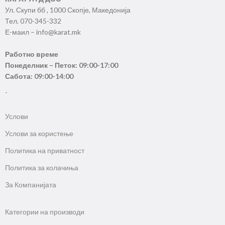
Ул. Скупи бб , 1000 Скопје, Македонија
Тел. 070-345-332
Е-маил – info@karat.mk
Работно време
Понеделник – Петок: 09:00-17:00
Сабота: 09:00-14:00
-
Услови
Услови за користење
Политика на приватност
Политика за колачиња
За Компанијата
Категории на производи