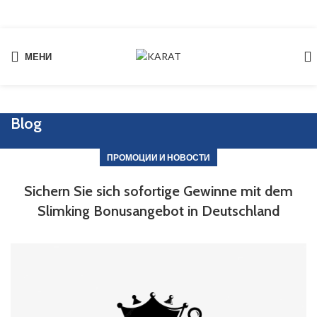
МЕНИ
Start typing to see products you are looking for.
Blog
ПРОМОЦИИ И НОВОСТИ
Sichern Sie sich sofortige Gewinne mit dem
Slimking Bonusangebot in Deutschland