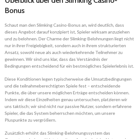
Überblick über den Slimking Casino-
Bonus
Schaut man den Slimking Casino-Bonus an, wird deutlich, dass
dieses Angebot darauf konzipiert ist, Spieler wirksam anzuziehen
und zu belohnen. Der Charme der Slimking-Belohnungen liegt nicht
nur in ihrer Freigiebigkeit, sondern auch in ihrem strukturierten
Ansatz, sowohl neue als auch wiederkehrende Teilnehmer zu
gewinnen. Wir sind uns klar, dass das Verständnis der
Bedingungen entscheidend für ein bestmögliches Spielerlebnis ist.
Diese Konditionen legen typischerweise die Umsatzbedingungen
und die teilnahmeberechtigten Spiele fest – entscheidende
Punkte, die über unsere möglichen Erträge entscheiden können.
Indem wir diese Einzelheiten genau untersuchen, platzieren wir
uns taktisch; wir sind nicht nur passive Nutzer, sondern erfahrene
Spieler, die das System beherrschen möchten, um unsere
Pluspunkte zu vergrößern.
Zusätzlich erhöht das Slimking-Belohnungssystem das