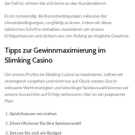
der Fall ist, richten Sie sich bitte an den Kundendienst.
Es ist notwendig, die Bonusbedingungen, inklusive der
Umsatzbedingungen, sorgfältig zu lesen. Indem wir diese
taktischen Schritte einhalten, maximieren wir unsere
Erfolgschancen und sichern uns von Anfang an mögliche Gewinne.
Tipps zur Gewinnmaximierung im
Slimking Casino
Um unsere Profite im Slimking Casino zu maximieren, sollten wir
strategisch vorgehen und nicht nur auf Glück setzen. Durch
wirksame Wettstrategien und eine kluge Spielauswahl können wir
unsere Aussichten auf Erfolg verbessern. Hier ist ein prägnanter
Plan:
Spielchancen verstehen
Diversifizieren Sie Ihre Spielauswahl
Setzen Sie sich ein Budget