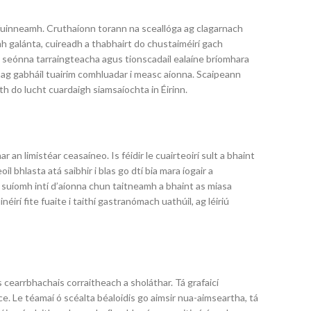
s fuinneamh. Cruthaíonn torann na sceallóga ag clagarnach
mh galánta, cuireadh a thabhairt do chustaiméirí gach
nn seónna tarraingteacha agus tionscadail ealaíne bríomhara
 ag gabháil tuairim comhluadar i measc aíonna. Scaipeann
h do lucht cuardaigh siamsaíochta in Éirinn.
an limistéar ceasaíneo. Is féidir le cuairteoirí sult a bhaint
l bhlasta atá saibhir i blas go dtí bia mara íogair a
, suíomh intí d’aíonna chun taitneamh a bhaint as miasa
irí fite fuaite i taithí gastranómach uathúil, ag léiriú
 cearrbhachais corraitheach a sholáthar. Tá grafaicí
ce. Le téamaí ó scéalta béaloidis go aimsir nua-aimseartha, tá