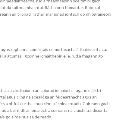
í óir méadaitheacha, rud a fheabhsaíonn sceitimíní gach
oiriúint dá taitneamhachtaí. Ráthaíonn tiomantas Robocat
ann an t-ionad i láthair mar ionad iontach do dhíograiseoirí
a agus roghanna comórtais comórtasacha á thairiscint acu,
táil a gcumas i gcoinne iomaitheoirí eile, rud a fhágann go
acha a a chothaíonn an spiorad iomaíoch. Tagann máistrí
ártaí agus cling na sceallóga an féidearthacht agus an
tics a bhfuil curtha chun cinn trí chleachtadh. Cuireann gach
úd a bainfidh ar iomaíocht, cuireann na cluichí traidisiúnta
is go airde nua sa deireadh.