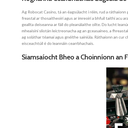
Ag Robocat Casino, tá an éagsúlacht i réim, rud a ráthaíonn 
freastal ar thosaitheoirí agus ar imreoirí a bhfuil taithí acu 
geallta deiseanna ar fáil do pleanálaithe oilte. Do lucht lean
mheaisíní sliotán leictreonacha ag an gceasaíneo, a fhreast
ag soláthar téamaí agus gnéithe sainiúla. Ráthaíonn an cur c
eisceachtúil é do leannáin cearrbhachais.
Siamsaíocht Bheo a Choinníonn an 