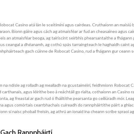
obocat Casino atá lán le sceitimíní agus cairdeas. Cruthaíonn an maisiú brí
araon. Bíonn gáire agus cách ag atmaisféar ar fud an cheasaíneo agus cair
eis an atmaisféar beoga, ag tairiscint seirbhís phearsantaithe a fhágann
gus ceangal a dhéanamh, ag cothú spás tarraingteach le haghaidh caint agu
omhpháirteach gach cúinne de Robocat Casino, rud a fhágann gur ceann sc
im na ndísle ag rolladh ag mealladh na gcustaiméirí, feidhmíonn Roboca
d carthanais, agus léirithe beo á reáchtáil go rialta, cothaíonn an Casino 
nta, ag freastal ar gach rud ó fháiltithe pearsanta go ceiliúradh mór. Le
cha agus comórtais cearrbhachais cuireadh do rannpháirtithe páirt a ghl
nn sí naisc phobail freisin, ag athrú an ionaid ina cheann scríbe spraoi 
Gach Rannpháirtí