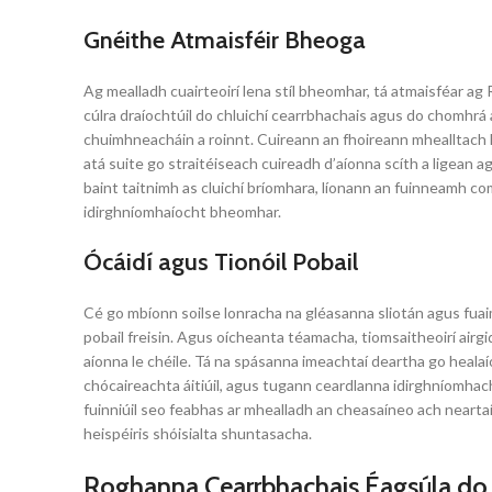
Gnéithe Atmaisféir Bheoga
Ag mealladh cuairteoirí lena stíl bheomhar, tá atmaisféar ag R
cúlra draíochtúil do chluichí cearrbhachais agus do chomhrá 
chuimhneacháin a roinnt. Cuireann an fhoireann mhealltach l
atá suite go straitéiseach cuireadh d’aíonna scíth a ligean a
baint taitnimh as cluichí bríomhara, líonann an fuinneamh c
idirghníomhaíocht bheomhar.
Ócáidí agus Tionóil Pobail
Cé go mbíonn soilse lonracha na gléasanna sliotán agus fua
pobail freisin. Agus oícheanta téamacha, tiomsaitheoirí airgi
aíonna le chéile. Tá na spásanna imeachtaí deartha go healaío
chócaireachta áitiúil, agus tugann ceardlanna idirghníomha
fuinniúil seo feabhas ar mhealladh an cheasaíneo ach neartaío
heispéiris shóisialta shuntasacha.
Roghanna Cearrbhachais Éagsúla do 