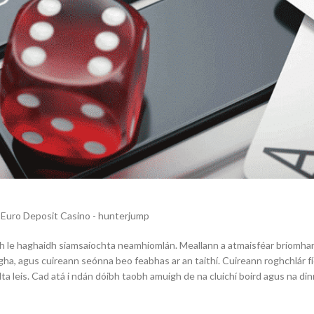
h le haghaidh siamsaíochta neamhiomlán. Meallann a atmaisféar bríomhar a
, agus cuireann seónna beo feabhas ar an taithí. Cuireann roghchlár fíorá
eallta leis. Cad atá i ndán dóibh taobh amuigh de na cluichí boird agus na d