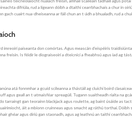
saíneo teicneolaíocht nuálach freisin, amhail scáileáin tadhaill agus pota
tóireachta difriúla, rud a ligeann dóibh a dtaithí cearrbhachais a chur in 
gach cuairt nua-dheiseanna ar fáil chun an t-ádh a bhualadh, rud a chuire
aíoch
rd imreoirí paiseanta don comórtas. Agus meascán d’eispéiris traidisiúnt
na freisin. Is féidir le díograiseoirí a dteicnící a fheabhsú agus iad ag tás
anúna atá fonnmhar a gcuid scileanna a thástáil ag cluichí boird clasaice
 bluff agus geall an t-atmaisféar spreagúil. Tugann suaitheadh rialta na gc
l do tarraingt gan teorainn blackjack agus roulette, ag baint úsáide as tac
tuairimíocht, áit a mbíonn cruinneas agus smacht ag ráthú torthaí. Dóibh si
hair ghéar agus díriú gan staonadh, agus ag leathnú an taithí cearrbhacha