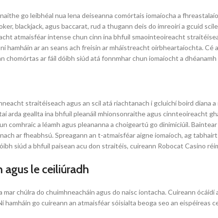
ithe go leibhéal nua lena deiseanna comórtais iomaíocha a fhreastalaíonn
ker, blackjack, agus baccarat, rud a thugann deis do imreoirí a gcuid scile
ht atmaisféar intense chun cinn ina bhfuil smaointeoireacht straitéiseach
h ní hamháin ar an seans ach freisin ar mháistreacht oirbheartaíochta. Cé a
gan chomórtas ar fáil dóibh siúd atá fonnmhar chun iomaíocht a dhéanamh
mhneacht straitéiseach agus an scil atá riachtanach i gcluichí boird diana 
htaí arda geallta ina bhfuil pleanáil mhionsonraithe agus cinnteoireacht gha
n comhraic a léamh agus pleananna a choigeartú go dinimiciúil. Baintear 
únach ar fheabhsú. Spreagann an t-atmaisféar aigne iomaíoch, ag tabhairt
ibh siúd a bhfuil paisean acu don straitéis, cuireann Robocat Casino réim
 agus le ceiliúradh
 mar chúlra do chuimhneacháin agus do naisc iontacha. Cuireann ócáidí ag
í hamháin go cuireann an atmaisféar sóisialta beoga seo an eispéireas ce