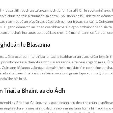
oi gheasa láithreach ag taitneamhacht bríomhar atá lán le sceitimíní agu
irí chun iad féin a thumadh sa corraíl. Soilsíonn soilsiú ildaite an déana
húiseach, ag méadú an eispéireas céadfach gan cur isteach ar caint. Cuirea
ntas. Tugann déanamh an ionad cearrbhachais idirghníomhaíocht shóisialta,
earrbhachais ina turas spreagúil, ag cruthú é mar cheann scríbe den scot
ighdeán le Blasanna
, áit a gcuireann taithí bia iontacha feabhas ar an atmaisféar iomlán thar 
íomhchócairí aitheanta a bhfuil a scileanna le feiceáil i ngach mias. Ó feoi
le. Cuireann bialanna galánta, atá maisithe le maisiúcháin comhaimseartha
iad ag taitneamh a bhaint as béile socair nó greim tapa gourmet, bíonn diné
olaithe bia breá.
 Triail a Bhaint as do Ádh
himreoirí ag Robocat Casino, agus gach ceann acu deartha chun eispéireas
raingteacha sna meaisíní nuálacha seo a mheallann fiú na himreoirí is gli