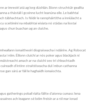
 ar imreoirí atá ag lorg dúshlán. Bíonn struchtúir geallta
anna a thástáil i gcoinne lucht leanúna eile. Le babhtaí
 tábhachtach. Is féidir le rannpháirtithe a inniúlacht a
cu sceitimíní na mbabhtaí eisiata nó stádas na líostaí
 agus chun buachan ag an cluiche.
a mheallann iomaitheoirí díograiseacha i ndáiríre. Ag Robocat
sta i réim. Éilíonn cluichí ar nós poker agus blackjack ní
máistreacht amach ar na cluichí seo trí chleachtadh
 cuireadh d’intinn straitéiseacha dul i mbun cathanna
se gan sárú ar fáil le haghaidh iomaíochta.
us gatherings pobail rialta fáilte d’aíonna cumasc lena
asaíneo ach leagann sé béim freisin ar a ról mar ionad