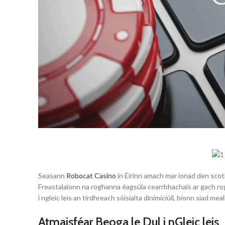
Seasann
Robocat Casino
in Éirinn amach mar ionad den scot
Freastalaíonn na roghanna éagsúla cearrbhachais ar gach rogha
i ngleic leis an tírdhreach sóisialta dinimiciúil, bíonn siad m
Atmaisféar Beoga le Dul i nGleic leis