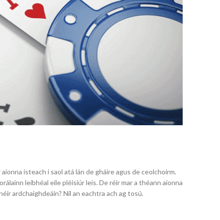
íonna isteach i saol atá lán de gháire agus de ceolchoirm.
lainn leibhéal eile pléisiúr leis. De réir mar a théann aíonna
innéir ardchaighdeáin? Níl an eachtra ach ag tosú.