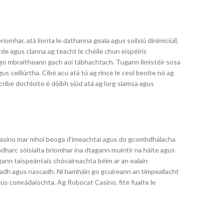
omhar, atá líonta le dathanna geala agus soilsiú dinimiciúil,
de agus clanna ag teacht le chéile chun eispéiris
 go mbraitheann gach aoi tábhachtach. Tugann limistéir sosa
s ceiliúrtha. Cibé acu atá tú ag rince le ceol beoite nó ag
ríbe dochloíte é dóibh siúd atá ag lorg siamsa agus
t Casino mar mhol beoga d’imeachtaí agus do gcomhdhálacha
radharc sóisialta bríomhar ina dtagann muintir na háite agus
agann taispeántais chócaireachta béim ar an ealaín
acadh agus nascadh. Ní hamháin go gcuireann an timpeallacht
agus comrádaíochta. Ag Robocat Casino, fite fuaite le