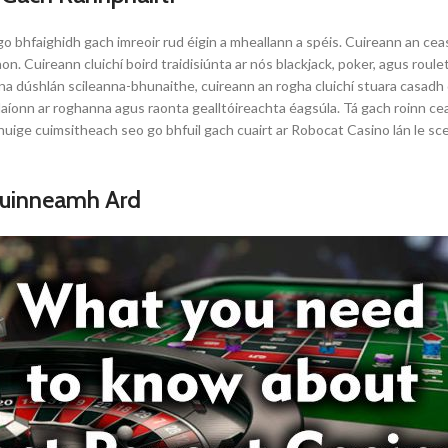
go bhfaighidh gach imreoir rud éigin a mheallann a spéis. Cuireann an ce
araon. Cuireann cluichí boird traidisiúnta ar nós blackjack, poker, agus roul
úna dúshlán scileanna-bhunaithe, cuireann an rogha cluichí stuara casadh d
alaíonn ar roghanna agus raonta gealltóireachta éagsúla. Tá gach roinn c
huige cuimsitheach seo go bhfuil gach cuairt ar Robocat Casino lán le sce
Fuinneamh Ard