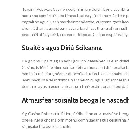
Tugann Robocat Casino sceitimíní na gcluichí boird seanbhuna
móra sna comórtais seo i imeachtaí éagsúla, lena n-áirítear po
eagraithe agus luach saothair méadaithe, cuireann gach imeac
chur i láthair i atmaisféar gasta a luach saothair a bhronnad
ceannairí atá i gceist, cuireann Robocat Casino eispéireas 
Straitéis agus Díriú Scileanna
Cé go bhfuil páirt ag an ádh i gcluichí ceasaíneo, is é an doi
Casino, is féidir le himreoirí iad féin a thumadh i dtimpeallac
hamháin tuiscint ghéar ar dhóchúlachtaí ach an acmhainn chu
leanúnach, staidéar domhain ar theicnící, agus iarracht lean
doimhne agus a gcuid scileanna a thaispeáint ar an mbord. Dó
Atmaisféar sóisialta beoga le nascadh
Ag Casino Robocat in Éirinn, feidhmíonn an atmaisféar beoga
chéile, rud a chothaíonn mothú comhluadar agus ceiliúrtha. N
siamsaíochta agus le chéile.