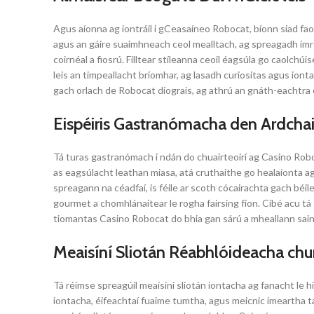
Agus aíonna ag iontráil i gCeasaíneo Robocat, bíonn siad fa
agus an gáire suaimhneach ceol mealltach, ag spreagadh imreo
coirnéal a fiosrú. Filltear stíleanna ceoil éagsúla go caolc
leis an timpeallacht bríomhar, ag lasadh curiositas agus io
gach orlach de Robocat díograis, ag athrú an gnáth-eachtra c
Eispéiris Gastranómacha den Ardcha
Tá turas gastranómach i ndán do chuairteoirí ag Casino Robocat
as eagsúlacht leathan miasa, atá cruthaithe go healaíonta ag pr
spreagann na céadfaí, is féile ar scoth cócairachta gach béi
gourmet a chomhlánaítear le rogha fairsing fíon. Cibé acu tá s
tiomantas Casino Robocat do bhia gan sárú a mheallann saine
Meaisíní Sliotán Réabhlóideacha chun
Tá réimse spreagúil meaisíní sliotán iontacha ag fanacht le 
iontacha, éifeachtaí fuaime tumtha, agus meicnic imeartha tar