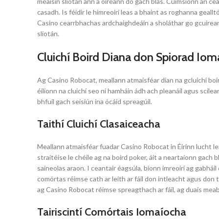
meaisín sliotán ann a oireann do gach blas. Cuimsíonn an cea
casadh. Is féidir le himreoirí leas a bhaint as roghanna geall
Casino cearrbhachas ardchaighdeáin a sholáthar go gcuireann 
sliotán.
Cluichí Boird Diana don Spiorad Iom
Ag Casino Robocat, meallann atmaisféar dian na gcluichí boi
éilíonn na cluichí seo ní hamháin ádh ach pleanáil agus scilean
bhfuil gach seisiún ina ócáid spreagúil.
Taithí Cluichí Clasaiceacha
Meallann atmaisféar fuadar Casino Robocat in Éirinn lucht le
straitéise le chéile ag na boird poker, áit a neartaíonn gach
saineolas araon. I ceantair éagsúla, bíonn imreoirí ag gabhái
comórtas réimse cath ar leith ar fáil don intleacht agus don 
ag Casino Robocat réimse spreagthach ar fáil, ag duais meab
Tairiscintí Comórtais Iomaíocha