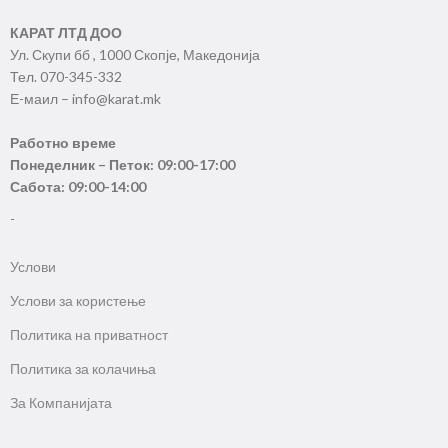
КАРАТ ЛТД ДОО
Ул. Скупи бб , 1000 Скопје, Македонија
Тел. 070-345-332
Е-маил – info@karat.mk
Работно време
Понеделник – Петок: 09:00-17:00
Сабота: 09:00-14:00
-
Услови
Услови за користење
Политика на приватност
Политика за колачиња
За Компанијата