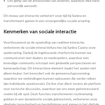
Een glimp van de antwoorden van anderen, waardoor elke hand
persoonlijk aanvoelt.
Dit niveau van interactie verbetert onze tijd bij Sankra en
transformeert gamen in een onvergetelijke sociale ervaring.
Kenmerken van sociale interactie
Voortbouwend op de opwinding van realtime interactie,
verbeteren de sociale interactiefuncties bij Sankra Casino onze
spelervaring. Dankzij de ingebouwde chatfunctie kunnen we
communiceren met dealers en medespelers, waardoor een
levendige community ontstaat met gedeelde perspectieven en
kameraadschap. Dit interactieve element maakt het spelen niet
alleen leuker; het bevordert ook de gemeenschapsvorming,
waardoor we verbindingen kunnen opbouwen die verder reiken
dan individuele speelsessies. De live chat dient tevens als platform
voor tactische discussies, waardoor we ons meer geïnteresseerd
voelen bij elk spel. Deze functies transformeren routinematig
gokken in een dynamische sociale gebeurtenis, verbeteren onze
algehele tevredenheid en herdefiniëren wat gamen in het digitale