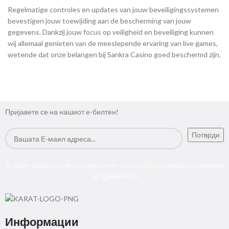
Regelmatige controles en updates van jouw beveiligingssystemen
bevestigen jouw toewijding aan de bescherming van jouw
gegevens. Dankzij jouw focus op veiligheid en beveiliging kunnen
wij allemaal genieten van de meeslepende ervaring van live games,
wetende dat onze belangen bij Sankra Casino goed beschermd zijn.
Пријавете се на нашиот е-билтен!
Е-маил адресата ќе се користи во согласност со нашата
политика
за приватност
Информации