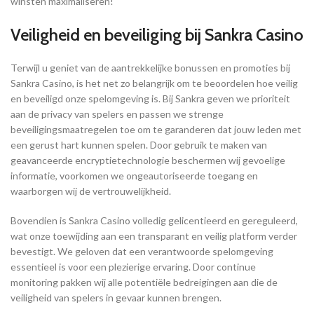
winsten maximaliseren!
Veiligheid en beveiliging bij Sankra Casino
Terwijl u geniet van de aantrekkelijke bonussen en promoties bij
Sankra Casino, is het net zo belangrijk om te beoordelen hoe veilig
en beveiligd onze spelomgeving is. Bij Sankra geven we prioriteit
aan de privacy van spelers en passen we strenge
beveiligingsmaatregelen toe om te garanderen dat jouw leden met
een gerust hart kunnen spelen. Door gebruik te maken van
geavanceerde encryptietechnologie beschermen wij gevoelige
informatie, voorkomen we ongeautoriseerde toegang en
waarborgen wij de vertrouwelijkheid.
Bovendien is Sankra Casino volledig gelicentieerd en gereguleerd,
wat onze toewijding aan een transparant en veilig platform verder
bevestigt. We geloven dat een verantwoorde spelomgeving
essentieel is voor een plezierige ervaring. Door continue
monitoring pakken wij alle potentiële bedreigingen aan die de
veiligheid van spelers in gevaar kunnen brengen.