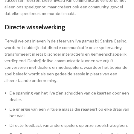
successen feesten. Deze niveau van communicatie versterkt niet
alleen ons speelgenot, maar creëert ook een community-gevoel
dat elke speelbeurt memorabel maakt.
Directe wisselwerking
Terwijl we ons inleven in de sfeer van live games bij Sankra Casino,
wordt het duidelijk dat directe communicatie onze spelervaring
transformeert in iets bijzonder interactiefs en gemeenschappelijk
verdiepend. Dankzij de live communicatie kunnen we vrijuit
converseren met dealers en medespelers, waardoor het boeiende
spel beleefd wordt als een gedeelde sessie in plaats van een
alleenstaande onderneming.
De spanning van het live zien schudden van de kaarten door een
dealer.
De energie van een virtuele massa die reageert op elke draai van
het wiel.
Directe feedback van andere spelers op onze speelstrategieën.