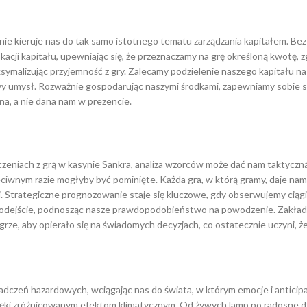
nie kieruje nas do tak samo istotnego tematu zarządzania kapitałem. Bez 
acji kapitału, upewniając się, że przeznaczamy na grę określoną kwotę, 
ymalizując przyjemność z gry. Zalecamy podzielenie naszego kapitału na
y umysł. Rozważnie gospodarując naszymi środkami, zapewniamy sobie sz
na, a nie dana nam w prezencie.
czeniach z grą w kasynie Sankra, analiza wzorców może dać nam taktycz
ciwnym razie mogłyby być pominięte. Każda gra, w którą gramy, daje nam
Strategiczne prognozowanie staje się kluczowe, gdy obserwujemy ciągi z
podejście, podnosząc nasze prawdopodobieństwo na powodzenie. Zakłady 
e, aby opierało się na świadomych decyzjach, co ostatecznie uczyni, ż
czeń hazardowych, wciągając nas do świata, w którym emocje i anticipac
ki zróżnicowanym efektom klimatycznym. Od żywych lamp po radosne dźw