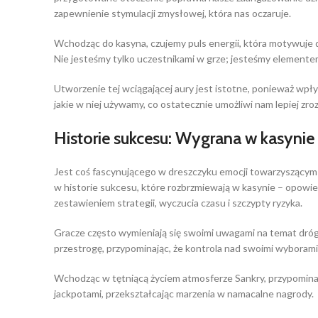
zapewnienie stymulacji zmysłowej, która nas oczaruje.
Wchodząc do kasyna, czujemy puls energii, która motywuje 
Nie jesteśmy tylko uczestnikami w grze; jesteśmy element
Utworzenie tej wciągającej aury jest istotne, ponieważ wpływ
jakie w niej używamy, co ostatecznie umożliwi nam lepiej zro
Historie sukcesu: Wygrana w kasynie
Jest coś fascynującego w dreszczyku emocji towarzyszącym 
w historie sukcesu, które rozbrzmiewają w kasynie – opowieś
zestawieniem strategii, wyczucia czasu i szczypty ryzyka.
Gracze często wymieniają się swoimi uwagami na temat dróg d
przestrogę, przypominając, że kontrola nad swoimi wyboram
Wchodząc w tętniącą życiem atmosferze Sankry, przypominam
jackpotami, przekształcając marzenia w namacalne nagrody.