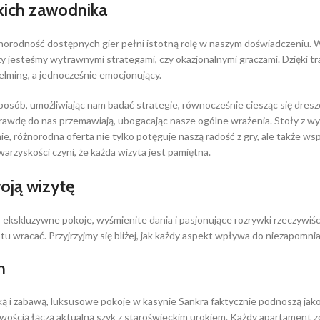
kich zawodnika
orodność dostępnych gier pełni istotną rolę w naszym doświadczeniu. W
y jesteśmy wytrawnymi strategami, czy okazjonalnymi graczami. Dzięki tra
ming, a jednocześnie emocjonujący.
posób, umożliwiając nam badać strategie, równocześnie ciesząc się dres
rawdę do nas przemawiają, ubogacając nasze ogólne wrażenia. Stoły z wy
, różnorodna oferta nie tylko potęguje naszą radość z gry, ale także wsp
warzyskości czyni, że każda wizyta jest pamiętna.
oją wizytę
h; ekskluzywne pokoje, wyśmienite dania i pasjonujące rozrywki rzeczywi
u wracać. Przyjrzyjmy się bliżej, jak każdy aspekt wpływa do niezapomn
h
ką i zabawą, luksusowe pokoje w kasynie Sankra faktycznie podnoszą ja
atwością łączą aktualną szyk z staroświeckim urokiem. Każdy apartament 