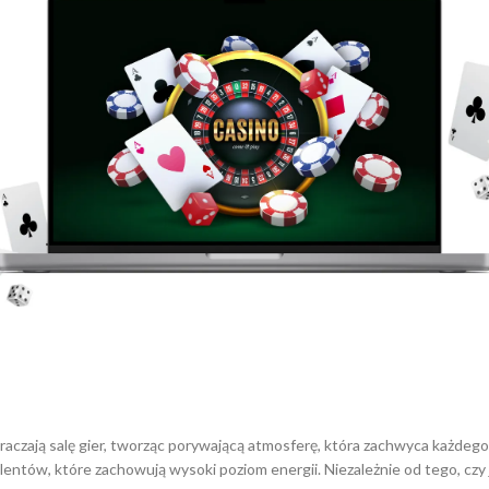
czają salę gier, tworząc porywającą atmosferę, która zachwyca każdeg
ntów, które zachowują wysoki poziom energii. Niezależnie od tego, czy j