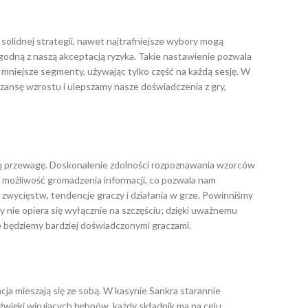
solidnej strategii, nawet najtrafniejsze wybory mogą
zgodną z naszą akceptacją ryzyka. Takie nastawienie pozwala
 mniejsze segmenty, używając tylko część na każdą sesję. W
ansę wzrostu i ulepszamy nasze doświadczenia z gry,
ną przewagę. Doskonalenie zdolności rozpoznawania wzorców
 możliwość gromadzenia informacji, co pozwala nam
wycięstw, tendencje graczy i działania w grze. Powinniśmy
nie opiera się wyłącznie na szczęściu; dzięki uważnemu
e będziemy bardziej doświadczonymi graczami.
ja mieszają się ze sobą. W kasynie Sankra starannie
ięki wirujących bębnów, każdy składnik ma na celu