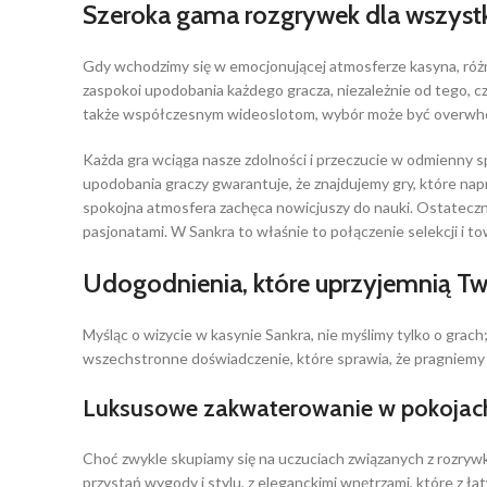
Szeroka gama rozgrywek dla wszyst
Gdy wchodzimy się w emocjonującej atmosferze kasyna, różn
zaspokoi upodobania każdego gracza, niezależnie od tego, cz
także współczesnym wideoslotom, wybór może być overwhel
Każda gra wciąga nasze zdolności i przeczucie w odmienny s
upodobania graczy gwarantuje, że znajdujemy gry, które nap
spokojna atmosfera zachęca nowicjuszy do nauki. Ostatecznie
pasjonatami. W Sankra to właśnie to połączenie selekcji i to
Udogodnienia, które uprzyjemnią Tw
Myśląc o wizycie w kasynie Sankra, nie myślimy tylko o grac
wszechstronne doświadczenie, które sprawia, że pragniemy t
Luksusowe zakwaterowanie w pokojac
Choć zwykle skupiamy się na uczuciach związanych z rozryw
przystań wygody i stylu, z eleganckimi wnętrzami, które z ł