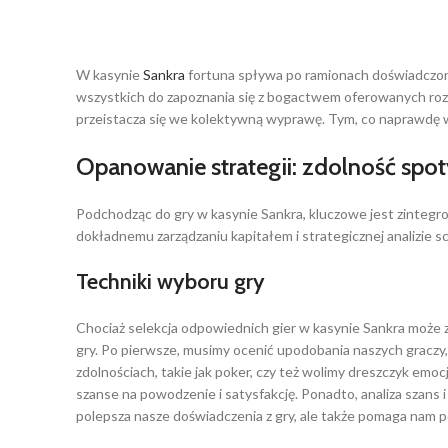
W kasynie
Sankra
fortuna spływa po ramionach doświadczonyc
wszystkich do zapoznania się z bogactwem oferowanych rozg
przeistacza się we kolektywną wyprawę. Tym, co naprawdę w
Opanowanie strategii: zdolność spot
Podchodząc do gry w kasynie Sankra, kluczowe jest zintegro
dokładnemu zarządzaniu kapitałem i strategicznej analizie 
Techniki wyboru gry
Chociaż selekcja odpowiednich gier w kasynie Sankra może zda
gry. Po pierwsze, musimy ocenić upodobania naszych graczy,
zdolnościach, takie jak poker, czy też wolimy dreszczyk emo
szanse na powodzenie i satysfakcję. Ponadto, analiza szans i
polepsza nasze doświadczenia z gry, ale także pomaga nam p