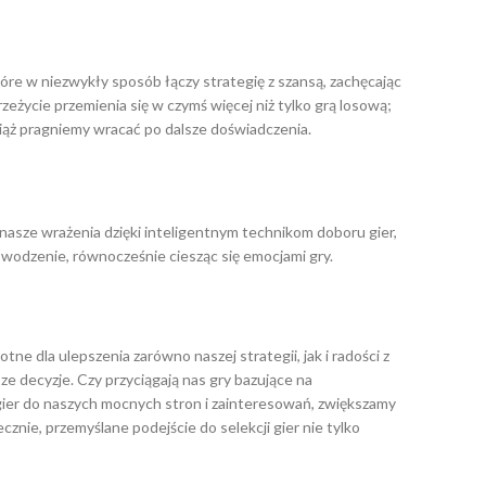
re w niezwykły sposób łączy strategię z szansą, zachęcając
ycie przemienia się w czymś więcej niż tylko grą losową;
iąż pragniemy wracać po dalsze doświadczenia.
nasze wrażenia dzięki inteligentnym technikom doboru gier,
owodzenie, równocześnie ciesząc się emocjami gry.
ne dla ulepszenia zarówno naszej strategii, jak i radości z
e decyzje. Czy przyciągają nas gry bazujące na
 gier do naszych mocnych stron i zainteresowań, zwiększamy
znie, przemyślane podejście do selekcji gier nie tylko