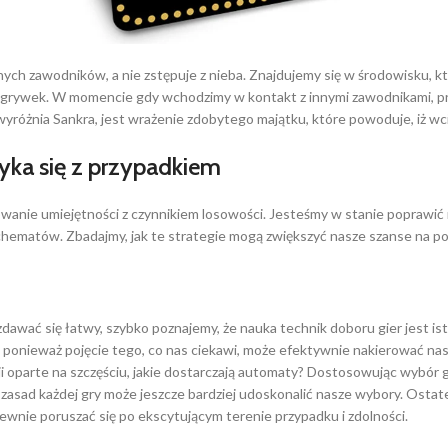
h zawodników, a nie zstępuje z nieba. Znajdujemy się w środowisku, któ
rywek. W momencie gdy wchodzimy w kontakt z innymi zawodnikami, przeż
yróżnia Sankra, jest wrażenie zdobytego majątku, które powoduje, iż wc
yka się z przypadkiem
wanie umiejętności z czynnikiem losowości. Jesteśmy w stanie poprawić 
schematów. Zbadajmy, jak te strategie mogą zwiększyć nasze szanse na p
wać się łatwy, szybko poznajemy, że nauka technik doboru gier jest istot
 ponieważ pojęcie tego, co nas ciekawi, może efektywnie nakierować nasz
cji oparte na szczęściu, jakie dostarczają automaty? Dostosowując wybór
 zasad każdej gry może jeszcze bardziej udoskonalić nasze wybory. Ostatec
ewnie poruszać się po ekscytującym terenie przypadku i zdolności.