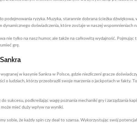
do podejmowania ryzyka. Muzyka, starannie dobrana ścieżka dźwiękowa, 
em dynamicznego doświadczenia, które zostaje w naszej wspomnieniach n
a nie tylko na nasz humor, ale także na całkowitą wydajność. Pojmując te
zumieć grę.
 Sankra
wygranej w kasynie Sankra w Polsce, gdzie niezliczeni gracze doświadc
ci o ludziach, którzy przeobrazili swoje marzenia o jackpotach w fakty. 
o sukcesu, podkreślając wagę poznania mechaniki gry i zarządzania kapit
i może mieć duży wpływ na wyniki.
y sobie, że każdy spin czy deal to szansa. Wykorzystując swój potencj