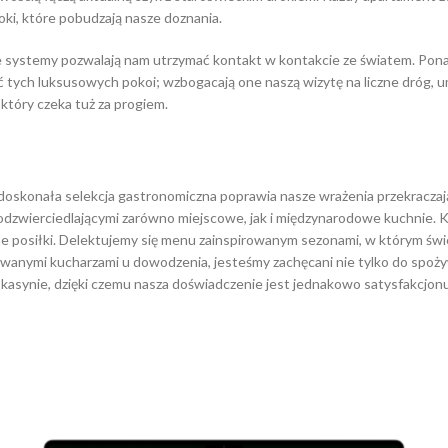
ki, które pobudzają nasze doznania.
systemy pozwalają nam utrzymać kontakt w kontakcie ze światem. Ponadt
ć tych luksusowych pokoi; wzbogacają one naszą wizytę na liczne dróg,
 który czeka tuż za progiem.
o doskonała selekcja gastronomiczna poprawia nasze wrażenia przekracza
 odzwierciedlającymi zarówno miejscowe, jak i międzynarodowe kuchnie. 
e posiłki. Delektujemy się menu zainspirowanym sezonami, w którym świ
owanymi kucharzami u dowodzenia, jesteśmy zachęcani nie tylko do spoży
 kasynie, dzięki czemu nasza doświadczenie jest jednakowo satysfakcjon