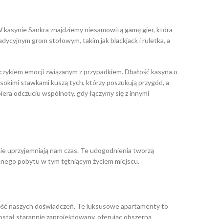
 kasynie Sankra znajdziemy niesamowitą gamę gier, która
dycyjnym grom stołowym, takim jak blackjack i ruletka, a
zczykiem emocji związanym z przypadkiem. Dbałość kasyna o
sokimi stawkami kuszą tych, którzy poszukują przygód, a
iera odczuciu wspólnoty, gdy łączymy się z innymi
ście uprzyjemniają nam czas. Te udogodnienia tworzą
ianego pobytu w tym tętniącym życiem miejscu.
kość naszych doświadczeń. Te luksusowe apartamenty to
został starannie zaprojektowany, oferując obszerną