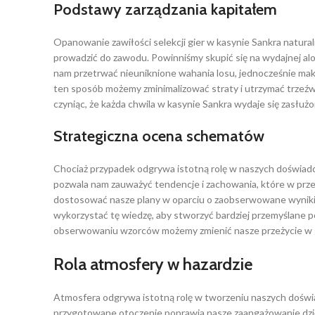
Podstawy zarządzania kapitałem
Opanowanie zawiłości selekcji gier w kasynie Sankra natural
prowadzić do zawodu. Powinniśmy skupić się na wydajnej alok
nam przetrwać nieuniknione wahania losu, jednocześnie maks
ten sposób możemy zminimalizować straty i utrzymać trzeźw
czyniąc, że każda chwila w kasynie Sankra wydaje się zasłużo
Strategiczna ocena schematów
Chociaż przypadek odgrywa istotną rolę w naszych doświad
pozwala nam zauważyć tendencje i zachowania, które w prze
dostosować nasze plany w oparciu o zaobserwowane wyniki. 
wykorzystać tę wiedzę, aby stworzyć bardziej przemyślane 
obserwowaniu wzorców możemy zmienić nasze przeżycie w grz
Rola atmosfery w hazardzie
Atmosfera odgrywa istotną rolę w tworzeniu naszych doświad
przygotowane otoczenie poprawia nasze zaangażowanie dzię