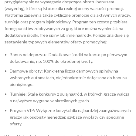
przyglądamy się na wymagania dotyczące obrotu bonusem
(wagering), które są istotne dla realnej oceny wartości promocji.
Platforma zapewnia także cykliczne promocje dla aktywnych graczy,
turnieje oraz program lojalnościowy. Program ten często przybiera
formę punktów zdobywanych za grę, które można wymieniać na
dodatkowe środki, free spiny lub inne nagrody. Poniżej znajduje się
zestawienie typowych elementów oferty promocyjnej:
Bonus od depozytu: Dodatkowe środki na konto po pierwszym
doładowaniu, np. 100% do określonej kwoty.
Darmowe obroty: Konkretna liczba darmowych spinów na
wybranych automatach, niejednokrotnie dołączona do bonusu
pieniężnego.
Turnieje: Stałe konkursy z pulą nagród, w których gracze walczą
o najwyższe wygrane w określonych grach.
Program VIP: Wyłączne korzyści dla najbardziej zaangażowanych
graczy, jak osobisty menedżer, szybsze wypłaty czy specjalne
oferty.