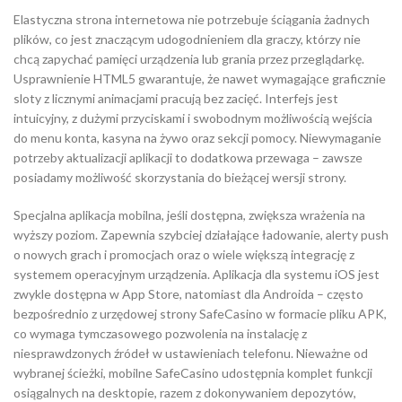
Elastyczna strona internetowa nie potrzebuje ściągania żadnych
plików, co jest znaczącym udogodnieniem dla graczy, którzy nie
chcą zapychać pamięci urządzenia lub grania przez przeglądarkę.
Usprawnienie HTML5 gwarantuje, że nawet wymagające graficznie
sloty z licznymi animacjami pracują bez zacięć. Interfejs jest
intuicyjny, z dużymi przyciskami i swobodnym możliwością wejścia
do menu konta, kasyna na żywo oraz sekcji pomocy. Niewymaganie
potrzeby aktualizacji aplikacji to dodatkowa przewaga – zawsze
posiadamy możliwość skorzystania do bieżącej wersji strony.
Specjalna aplikacja mobilna, jeśli dostępna, zwiększa wrażenia na
wyższy poziom. Zapewnia szybciej działające ładowanie, alerty push
o nowych grach i promocjach oraz o wiele większą integrację z
systemem operacyjnym urządzenia. Aplikacja dla systemu iOS jest
zwykle dostępna w App Store, natomiast dla Androida – często
bezpośrednio z urzędowej strony SafeCasino w formacie pliku APK,
co wymaga tymczasowego pozwolenia na instalację z
niesprawdzonych źródeł w ustawieniach telefonu. Nieważne od
wybranej ścieżki, mobilne SafeCasino udostępnia komplet funkcji
osiągalnych na desktopie, razem z dokonywaniem depozytów,