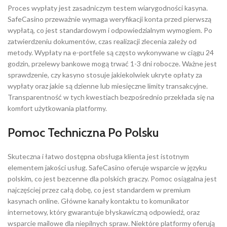
Proces wypłaty jest zasadniczym testem wiarygodności kasyna.
SafeCasino przeważnie wymaga weryfikacji konta przed pierwszą
wypłatą, co jest standardowym i odpowiedzialnym wymogiem. Po
zatwierdzeniu dokumentów, czas realizacji zlecenia zależy od
metody. Wypłaty na e-portfele są często wykonywane w ciągu 24
godzin, przelewy bankowe mogą trwać 1-3 dni robocze. Ważne jest
sprawdzenie, czy kasyno stosuje jakiekolwiek ukryte opłaty za
wypłaty oraz jakie są dzienne lub miesięczne limity transakcyjne.
Transparentność w tych kwestiach bezpośrednio przekłada się na
komfort użytkowania platformy.
Pomoc Techniczna Po Polsku
Skuteczna i łatwo dostępna obsługa klienta jest istotnym
elementem jakości usług. SafeCasino oferuje wsparcie w języku
polskim, co jest bezcenne dla polskich graczy. Pomoc osiągalna jest
najczęściej przez całą dobę, co jest standardem w premium
kasynach online. Główne kanały kontaktu to komunikator
internetowy, który gwarantuje błyskawiczną odpowiedź, oraz
wsparcie mailowe dla niepilnych spraw. Niektóre platformy oferują