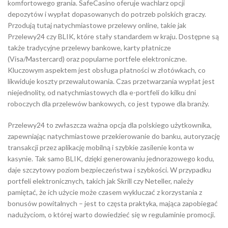
komfortowego grania. SafeCasino oferuje wachlarz opcji
depozytów i wypłat dopasowanych do potrzeb polskich graczy.
Przodują tutaj natychmiastowe przelewy online, takie jak
Przelewy24 czy BLIK, które stały standardem w kraju. Dostępne są
także tradycyjne przelewy bankowe, karty płatnicze
(Visa/Mastercard) oraz popularne portfele elektroniczne.
Kluczowym aspektem jest obsługa płatności w złotówkach, co
likwiduje koszty przewalutowania. Czas przetwarzania wypłat jest
niejednolity, od natychmiastowych dla e-portfeli do kilku dni
roboczych dla przelewów bankowych, co jest typowe dla branży.
Przelewy24 to zwłaszcza ważna opcja dla polskiego użytkownika,
zapewniając natychmiastowe przekierowanie do banku, autoryzację
transakcji przez aplikację mobilną i szybkie zasilenie konta w
kasynie. Tak samo BLIK, dzięki generowaniu jednorazowego kodu,
daje szczytowy poziom bezpieczeństwa i szybkości. W przypadku
portfeli elektronicznych, takich jak Skrill czy Neteller, należy
pamiętać, że ich użycie może czasem wykluczać z korzystania z
bonusów powitalnych – jest to częsta praktyka, mająca zapobiegać
nadużyciom, o której warto dowiedzieć się w regulaminie promocji.