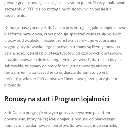
pewne gry stołowe jak blackjack czy video poker. Należy analizować
szczegóły o RTP dla poszczególnych slotów w ich opisie lub
regulaminie.
Kończąc naszą ocenę, SafeCasino prezentuje się jako kompleksowa
platforma hazardowa, która próbuje sprostać wymagania polskich
graczy pod względem bezpieczeństwa, szerokiego wyboru gier i
wygody użytkowania. Jego mocnymi stronami są licencjonowana
działalność, rozległa biblioteka tytułów od czołowych dostawców
oraz dopasowanie do lokalnego rynku w kwestii płatności i języka.
Jak zwykle, zalecamy do ostrożności, gruntownego analizy z
regulaminem oraz rozsądnego podejścia do tematu do gry,
definiując własne limity czasowe i finansowe przed początkiem
przygody.
Bonusy na start i Program lojalności
SafeCasino przyjmuje nowych graczy korzystnym pakietem
powitalnym, który najczęściej obejmuje bonusu od pierwszego
depozytu oraz darmowych obrotów. Sprawdzając jego warunki,