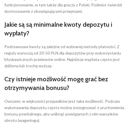
funkcjonowanie, w tym także dla graczy z Polski. Podmiot twierdzi
dostosowanie z obowiązującymi przepisami.
Jakie są są minimalne kwoty depozytu i
wypłaty?
Podstawowe kwoty są zależne od wybranej metody płatności. Z
reguły wynoszą od 20-50 PLN dla depozytów przy wykorzystaniu
błyskawicznych przelewów online. Najniższa wypłata często jest
zbliżona lub trochę wyższa.
Czy istnieje możliwość mogę grać bez
otrzymywania bonusu?
Owszem, w większości przypadków jest taka możliwość. Podczas
wykonywania depozytu często można zrezygnować z uruchomienia
bonusu powitalnego, aby uniknąć powiązanych z nim warunków
obrotu (wageringu).