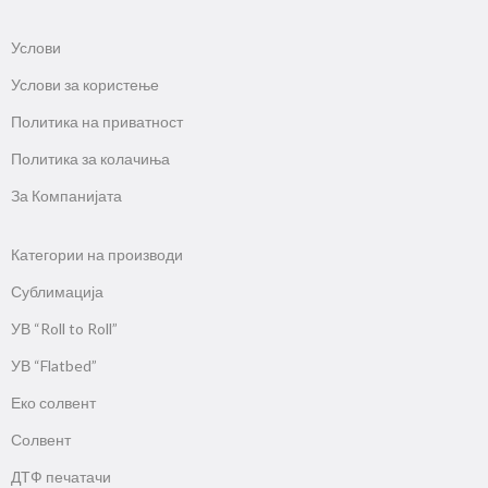
Услови
Услови за користење
Политика на приватност
Политика за колачиња
За Компанијата
Категории на производи
Сублимација
УВ “Roll to Roll”
УВ “Flatbed”
Еко солвент
Солвент
ДТФ печатачи