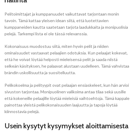
Pelitoimittajat ja kumppanuudet vaikuttavat tarjontaan monin
tavoin. Tämä kattaa yleisen idean siitä, että luotettavien
kumppaneiden kautta saatetaan tarjota laadukkaita ja monipuolisia
pelejä. Tarkempi lista ei ole tässä relevanssia.
Kokonaisuus muodostuu siitä, miten hyvin pelit ja niiden
ominaisuudet vastaavat pelaajien odotuksia. Kun pelaajat kokevat,
että he voivat löytää helposti mieleisensä pelit ja saada niistä
selkeän käsityksen, he palaavat alustaan uudelleen. Tämä vahvistaa
brändin uskollisuutta ja suositelluutta.
Pelikokoelma ja pelityypit ovat pelaajan ensiaskeleet, kun hän arvioi
sivuston tarjontaa. Monipuolinen valikoima antaa tilaa sekä uusille
että kokeneille pelaajille löytää mieleisiä vaihtoehtoja. Tämä kappale
painottaa yleistä pelikokonaisuuden laajuutta ja tapoja löytää
kiinnostavia pelejä.
Usein kysytyt kysymykset aloittamisesta