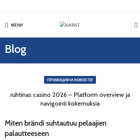
МЕНИ
Start typing to see products you are looking for.
Blog
ПРОМОЦИИ И НОВОСТИ
ruhtinas casino 2026 – Platform overview ja
navigointi kokemuksia
Miten brändi suhtautuu pelaajien
palautteeseen