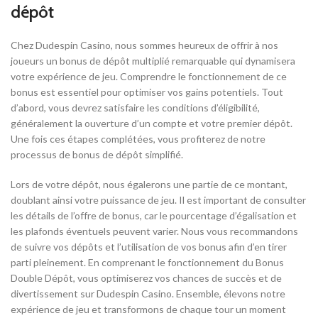
dépôt
Chez Dudespin Casino, nous sommes heureux de offrir à nos
joueurs un bonus de dépôt multiplié remarquable qui dynamisera
votre expérience de jeu. Comprendre le fonctionnement de ce
bonus est essentiel pour optimiser vos gains potentiels. Tout
d’abord, vous devrez satisfaire les conditions d’éligibilité,
généralement la ouverture d’un compte et votre premier dépôt.
Une fois ces étapes complétées, vous profiterez de notre
processus de bonus de dépôt simplifié.
Lors de votre dépôt, nous égalerons une partie de ce montant,
doublant ainsi votre puissance de jeu. Il est important de consulter
les détails de l’offre de bonus, car le pourcentage d’égalisation et
les plafonds éventuels peuvent varier. Nous vous recommandons
de suivre vos dépôts et l’utilisation de vos bonus afin d’en tirer
parti pleinement. En comprenant le fonctionnement du Bonus
Double Dépôt, vous optimiserez vos chances de succès et de
divertissement sur Dudespin Casino. Ensemble, élevons notre
expérience de jeu et transformons de chaque tour un moment