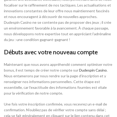
focaliser sur le raffinement de nos tactiques. Les actualisations et
innovations constantes de leur offre nous maintiennent fascinés
et nous encouragent à découvrir de nouvelles approches.
Dudespin Casino ne se contente pas de proposer des jeux ; il crée
un environnement favorable à la avancement. À chaque passage,
nous développons notre expertise tout en appréciant l’adrénaline
du jeu : une condition gagnant-gagnant !
Débuts avec votre nouveau compte
Maintenant que nous avons appréhendé comment optimiser notre
bonus, il est temps de créer notre compte sur
Dudespin Casino
.
Nous entamerons par nous rendre sur la page d’inscription et y
renseigner nos informations personnelles. Cette étape est
essentielle, car l’exactitude des informations fournies est vitale
pour la vérification de notre compte.
Une fois votre inscription confirmée, vous recevrez un e-mail de
confirmation. N’oubliez pas de vérifier votre compte sans délai ;
cela se fait généralement en cliquant sur le lien contenu dans cet