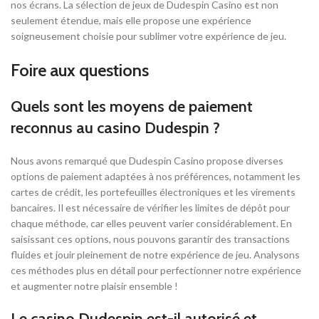
nos écrans. La sélection de jeux de Dudespin Casino est non
seulement étendue, mais elle propose une expérience
soigneusement choisie pour sublimer votre expérience de jeu.
Foire aux questions
Quels sont les moyens de paiement
reconnus au casino Dudespin ?
Nous avons remarqué que Dudespin Casino propose diverses
options de paiement adaptées à nos préférences, notamment les
cartes de crédit, les portefeuilles électroniques et les virements
bancaires. Il est nécessaire de vérifier les limites de dépôt pour
chaque méthode, car elles peuvent varier considérablement. En
saisissant ces options, nous pouvons garantir des transactions
fluides et jouir pleinement de notre expérience de jeu. Analysons
ces méthodes plus en détail pour perfectionner notre expérience
et augmenter notre plaisir ensemble !
Le casino Dudespin est-il autorisé et