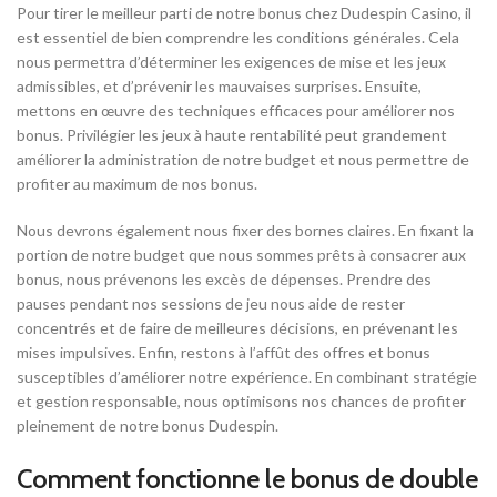
Pour tirer le meilleur parti de notre bonus chez Dudespin Casino, il
est essentiel de bien comprendre les conditions générales. Cela
nous permettra d’déterminer les exigences de mise et les jeux
admissibles, et d’prévenir les mauvaises surprises. Ensuite,
mettons en œuvre des techniques efficaces pour améliorer nos
bonus. Privilégier les jeux à haute rentabilité peut grandement
améliorer la administration de notre budget et nous permettre de
profiter au maximum de nos bonus.
Nous devrons également nous fixer des bornes claires. En fixant la
portion de notre budget que nous sommes prêts à consacrer aux
bonus, nous prévenons les excès de dépenses. Prendre des
pauses pendant nos sessions de jeu nous aide de rester
concentrés et de faire de meilleures décisions, en prévenant les
mises impulsives. Enfin, restons à l’affût des offres et bonus
susceptibles d’améliorer notre expérience. En combinant stratégie
et gestion responsable, nous optimisons nos chances de profiter
pleinement de notre bonus Dudespin.
Comment fonctionne le bonus de double